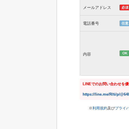
メールアドレス
必須
電話番号
任意
OK
内容
LINEでのお問い合わせを
https://line.me/R/ti/p/@6
※
利用規約
及び
プライ