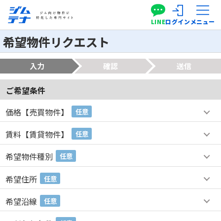
LINE
ログイン
メニュー
希望物件リクエスト
入力
確認
送信
ご希望条件
価格【売買物件】
任意
賃料【賃貸物件】
任意
希望物件種別
任意
希望住所
任意
希望沿線
任意