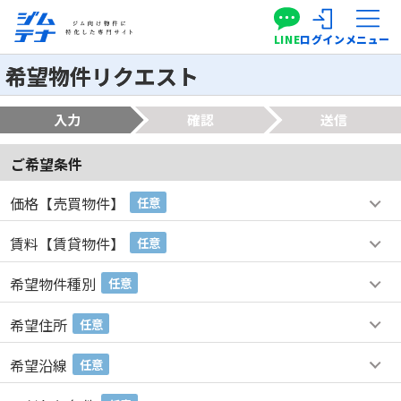
LINE
ログイン
メニュー
希望物件リクエスト
入力
確認
送信
ご希望条件
価格【売買物件】
任意
賃料【賃貸物件】
任意
希望物件種別
任意
希望住所
任意
希望沿線
任意