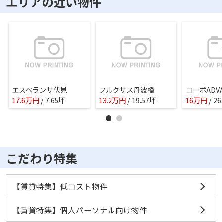
エリアの近い物件
エスペランサ伏見
フルクサス丹波橋
コーポADV
17.6
万
円
/ 7.65坪
13.2
万
円
/ 19.57坪
16
万
円
/ 2
こだわり特集
【賃貸特集】低コスト物件
【賃貸特集】個人パーソナル向け物件