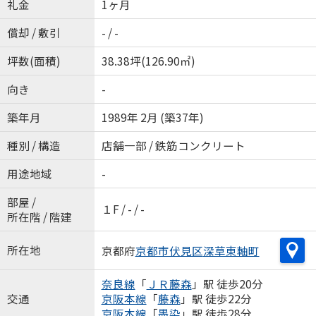
礼金
1ヶ月
償却 / 敷引
- / -
坪数(面積)
38.38坪(126.90㎡)
向き
-
築年月
1989年 2月 (築37年)
種別 / 構造
店舗一部 / 鉄筋コンクリート
用途地域
-
部屋 /
１F / - / -
所在階 / 階建
所在地
京都府
京都市伏見区
深草東軸町
奈良線
「
ＪＲ藤森
」駅 徒歩20分
交通
京阪本線
「
藤森
」駅 徒歩22分
京阪本線
「
墨染
」駅 徒歩28分