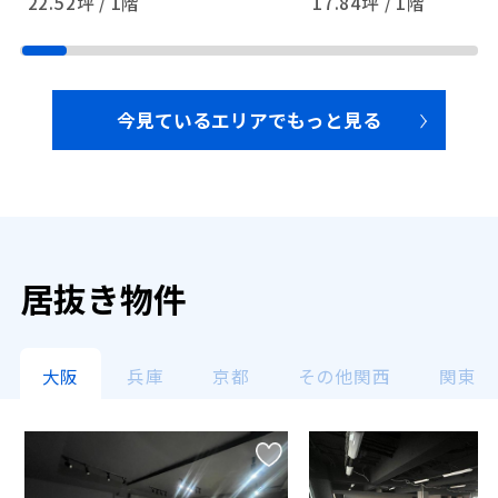
22.52坪 / 1階
17.84坪 / 1階
今見ているエリアでもっと見る
居抜き物件
大阪
兵庫
京都
その他関西
関東