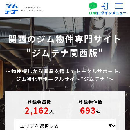
LINE
ログイン
メニュー
関西のジム物件専門サイト
"ジムテナ関西版"
～物件探しから開業支援までトータルサポート。
ジム特化型ポータルサイト"ジムテナ"～
登録会員数
登録物件数
2,162
693
人
件