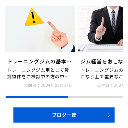
トレーニングジムの基本的なマナーとは？服装・マシン・室内の観点から解説
トレーニングジム用として賃
トレーニングジムの
貸物件をご検討中の方の中に
こなう上で重要なこ
は、ジムを開設してから、運
に、会員様がどのく
公開日：
2024年02月27日
公開日：
2024
営をしていくうえで...
してジムに通うかと...
ブログ一覧