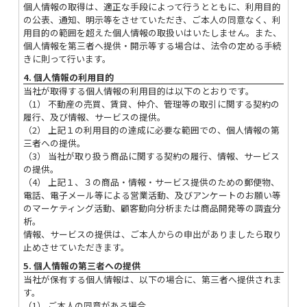
個人情報の取得は、適正な手段によって行うとともに、利用目的
の公表、通知、明示等をさせていただき、ご本人の同意なく、利
用目的の範囲を超えた個人情報の取扱いはいたしません。また、
個人情報を第三者へ提供・開示等する場合は、法令の定める手続
きに則って行います。
4. 個人情報の利用目的
当社が取得する個人情報の利用目的は以下のとおりです。
（1） 不動産の売買、賃貸、仲介、管理等の取引に関する契約の
履行、及び情報、サービスの提供。
（2） 上記１の利用目的の達成に必要な範囲での、個人情報の第
三者への提供。
（3） 当社が取り扱う商品に関する契約の履行、情報、サービス
の提供。
（4） 上記１、３の商品・情報・サービス提供のための郵便物、
電話、電子メール等による営業活動、及びアンケートのお願い等
のマーケティング活動、顧客動向分析または商品開発等の調査分
析。
情報、サービスの提供は、ご本人からの申出がありましたら取り
止めさせていただきます。
5. 個人情報の第三者への提供
当社が保有する個人情報は、以下の場合に、第三者へ提供されま
す。
（1） ご本人の同意がある場合。