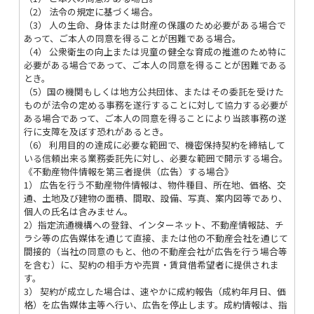
（2） 法令の規定に基づく場合。
（3） 人の生命、身体または財産の保護のため必要がある場合で
あって、ご本人の同意を得ることが困難である場合。
（4） 公衆衛生の向上または児童の健全な育成の推進のため特に
必要がある場合であって、ご本人の同意を得ることが困難である
とき。
（5）国の機関もしくは地方公共団体、またはその委託を受けた
ものが法令の定める事務を遂行することに対して協力する必要が
ある場合であって、ご本人の同意を得ることにより当該事務の遂
行に支障を及ぼす恐れがあるとき。
（6） 利用目的の達成に必要な範囲で、機密保持契約を締結して
いる信頼出来る業務委託先に対し、必要な範囲で開示する場合。
《不動産物件情報を第三者提供（広告）する場合》
1） 広告を行う不動産物件情報は、物件種目、所在地、価格、交
通、土地及び建物の面積、間取、設備、写真、案内図等であり、
個人の氏名は含みません。
2）指定流通機構への登録、インターネット、不動産情報誌、チ
ラシ等の広告媒体を通じて直接、または他の不動産会社を通じて
間接的（当社の同意のもと、他の不動産会社が広告を行う場合等
を含む）に、契約の相手方や売買・賃貸借希望者に提供されま
す。
3） 契約が成立した場合は、速やかに成約報告（成約年月日、価
格）を広告媒体主等へ行い、広告を停止します。成約情報は、指