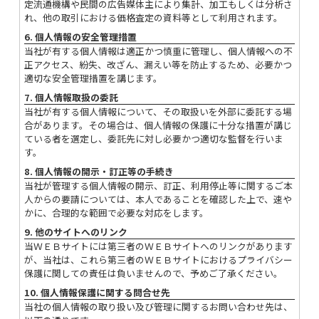
定流通機構や民間の広告媒体主により集計、加工もしくは分析さ
れ、他の取引における価格査定の資料等として利用されます。
6. 個人情報の安全管理措置
当社が有する個人情報は適正かつ慎重に管理し、個人情報への不
正アクセス、紛失、改ざん、漏えい等を防止するため、必要かつ
適切な安全管理措置を講じます。
7. 個人情報取扱の委託
当社が有する個人情報について、その取扱いを外部に委託する場
合があります。その場合は、個人情報の保護に十分な措置が講じ
ている者を選定し、委託先に対し必要かつ適切な監督を行いま
す。
8. 個人情報の開示・訂正等の手続き
当社が管理する個人情報の開示、訂正、利用停止等に関するご本
人からの要請については、本人であることを確認した上で、速や
かに、合理的な範囲で必要な対応をします。
9. 他のサイトへのリンク
当ＷＥＢサイトには第三者のＷＥＢサイトへのリンクがあります
が、当社は、これら第三者のＷＥＢサイトにおけるプライバシー
保護に関しての責任は負いませんので、予めご了承ください。
10. 個人情報保護に関する問合せ先
当社の個人情報の取り扱い及び管理に関するお問い合わせ先は、