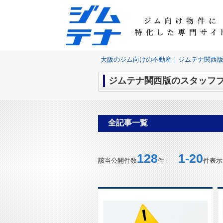
大阪のジム向けの不動産｜ジムテナ関西
ジムテナ関西版のスタッフブ
全記事一覧
128
1-20
該当公開件数
件
件表示