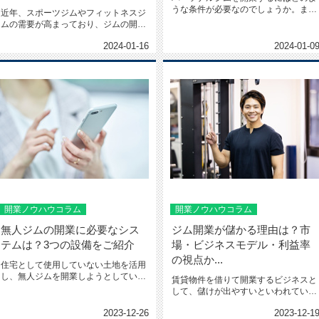
うな条件が必要なのでしょうか。ま
近年、スポーツジムやフィットネスジ
た、儲かる理由や、開業のメリッ...
ムの需要が高まっており、ジムの開業
を検討する方も増えています。...
2024-01-16
2024-01-0
開業ノウハウコラム
開業ノウハウコラム
無人ジムの開業に必要なシス
ジム開業が儲かる理由は？市
テムは？3つの設備をご紹介
場・ビジネスモデル・利益率
の視点か...
住宅として使用していない土地を活用
し、無人ジムを開業しようとしている
賃貸物件を借りて開業するビジネスと
方もいらっしゃるのではないで...
して、儲けが出やすいといわれている
のがジム経営です。ジムの開業...
2023-12-26
2023-12-1