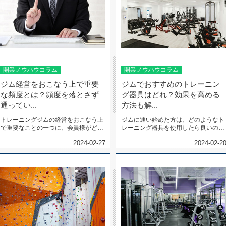
開業ノウハウコラム
開業ノウハウコラム
ジム経営をおこなう上で重要
ジムでおすすめのトレーニン
な頻度とは？頻度を落とさず
グ器具はどれ？効果を高める
通ってい...
方法も解...
トレーニングジムの経営をおこなう上
ジムに通い始めた方は、どのようなト
で重要なことの一つに、会員様がどの
レーニング器具を使用したら良いのか
くらい安定してジムに通うかと...
分からない方もいらっしゃるで...
2024-02-27
2024-02-2