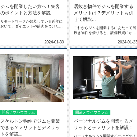
ジムを開業したい方へ！集客
居抜き物件でジムを開業する
のポイントと方法を解説
メリットは？デメリットも併
せて解説...
リモートワークが普及している近年に
おいて、ダイエットや筋肉をつけたい
これからジムを開業するにあたって居
思いからジムに通う方が増加傾...
抜き物件を借りると、設備投資にかか
る初期費用を可能な限り抑えら...
2024-01-30
2024-01-2
開業ノウハウコラム
開業ノウハウコラム
スケルトン物件でジムを開業
パーソナルジムを開業するメ
できる？メリットとデメリッ
リットとデメリットを解説！
トを解説...
パーソナルジムを開業するにはどのよ