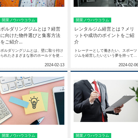
開業ノウハウコラム
開業ノウハウコラム
ボルダリングジムとは？経営
レンタルジム経営とは？メリ
に向けた物件選びと集客方法
ットや成功のポイントをご紹
をご紹介...
介
ボルダリングジムとは、壁に取り付け
トレーナーとして働きたい、スポーツ
られたさまざまな形のホールドを使っ
ジムを経営したいという夢を持ってい
て登るスポーツ施設です。ボル...
るものの、一歩を踏み出せない...
2024-02-13
2024-02-0
開業ノウハウコラム
開業ノウハウコラム