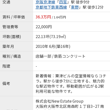
交通
京阪京津線
「
四宮
」駅 徒歩9分
京都地下鉄東西線
「
東野
」駅 徒歩12分
賃料 / 坪単価
36.3万円
/ 1.64万円
管理費等
22,000円
坪数(面積)
22.13坪(73.19㎡)
築年月
2010年 6月(築16年)
種別 / 構造
店舗一部 / 鉄筋コンクリート
階建
-
新着情報：粟津ビルの空室情報ならコチ
ラ。駅から徒歩7分に立地する、魅力的
備考
な駅近物件です。移動範囲が広がる2駅
利用可能な物件です。
株式会社New Estate Group
大阪府大阪市北区南森町１丁目3−27 南