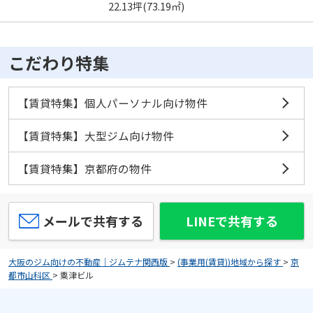
22.13坪(73.19㎡)
こだわり特集
【賃貸特集】個人パーソナル向け物件
【賃貸特集】大型ジム向け物件
【賃貸特集】京都府の物件
メールで共有する
LINEで共有する
大阪のジム向けの不動産｜ジムテナ関西版
>
(事業用(賃貸))地域から探す
>
京
都市山科区
>
粟津ビル