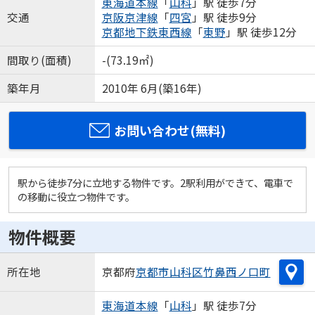
東海道本線
「
山科
」駅 徒歩7分
交通
京阪京津線
「
四宮
」駅 徒歩9分
京都地下鉄東西線
「
東野
」駅 徒歩12分
間取り(面積)
-(73.19㎡)
築年月
2010年 6月(築16年)
お問い合わせ(無料)
駅から徒歩7分に立地する物件です。2駅利用ができて、電車で
の移動に役立つ物件です。
物件概要
所在地
京都府
京都市山科区
竹鼻西ノ口町
東海道本線
「
山科
」駅 徒歩7分