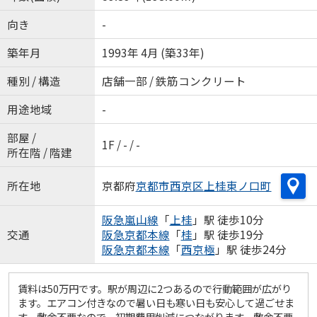
向き
-
築年月
1993年 4月 (築33年)
種別 / 構造
店舗一部 / 鉄筋コンクリート
用途地域
-
部屋 /
1F / - / -
所在階 / 階建
所在地
京都府
京都市西京区
上桂東ノ口町
阪急嵐山線
「
上桂
」駅 徒歩10分
交通
阪急京都本線
「
桂
」駅 徒歩19分
阪急京都本線
「
西京極
」駅 徒歩24分
賃料は50万円です。駅が周辺に2つあるので行動範囲が広がり
ます。エアコン付きなので暑い日も寒い日も安心して過ごせま
す。敷金不要なので、初期費用削減につながります。敷金不要