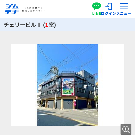
LINE
ログイン
メニュー
チェリービルⅡ (
1
室)