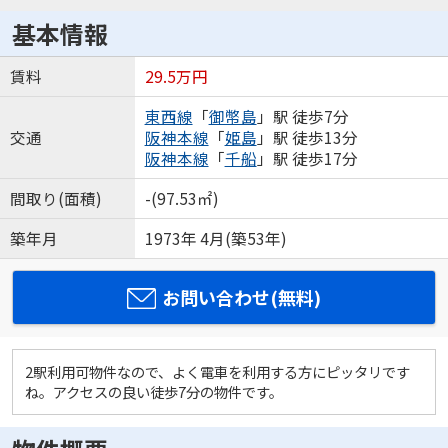
基本情報
賃料
29.5万円
東西線
「
御幣島
」駅 徒歩7分
交通
阪神本線
「
姫島
」駅 徒歩13分
阪神本線
「
千船
」駅 徒歩17分
間取り(面積)
-(97.53㎡)
築年月
1973年 4月(築53年)
お問い合わせ(無料)
2駅利用可物件なので、よく電車を利用する方にピッタリです
ね。アクセスの良い徒歩7分の物件です。