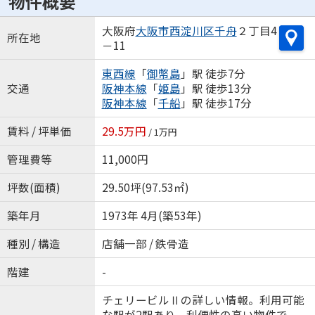
物件概要
大阪府
大阪市西淀川区
千舟
２丁目4
所在地
－11
東西線
「
御幣島
」駅 徒歩7分
交通
阪神本線
「
姫島
」駅 徒歩13分
阪神本線
「
千船
」駅 徒歩17分
賃料 / 坪単価
29.5万円
/ 1万円
管理費等
11,000円
坪数(面積)
29.50坪(97.53㎡)
築年月
1973年 4月(築53年)
種別 / 構造
店舗一部 / 鉄骨造
階建
-
チェリービルⅡの詳しい情報。利用可能
な駅が2駅あり、利便性の高い物件で