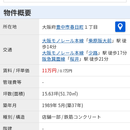
物件概要
所在地
大阪府
豊中市
春日町
１丁目
大阪モノレール本線
「
柴原阪大前
」駅 徒
歩14分
交通
大阪モノレール本線
「
少路
」駅 徒歩17分
阪急箕面線
「
桜井
」駅 徒歩21分
賃料 / 坪単価
11万円
/ 0.7万円
管理費等
-
坪数(面積)
15.63坪(51.70㎡)
築年月
1989年 5月(築37年)
種別 / 構造
店舗一部 / 鉄筋コンクリート
階建
-