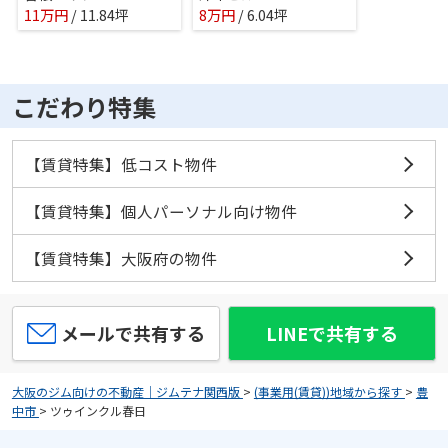
11
万
円
/ 11.84坪
8
万
円
/ 6.04坪
こだわり特集
【賃貸特集】低コスト物件
【賃貸特集】個人パーソナル向け物件
【賃貸特集】大阪府の物件
メールで共有する
LINEで共有する
大阪のジム向けの不動産｜ジムテナ関西版
>
(事業用(賃貸))地域から探す
>
豊
中市
>
ツゥインクル春日