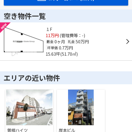
空き物件一覧
１F
11万円
(管理費等：-)
0ヶ月
50万円
敷金
礼金
0.7万円
坪単価
15.63坪(51.70㎡)
エリアの近い物件
曽根ハイツ
岸本ビル