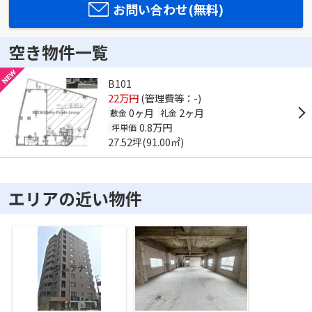
お問い合わせ(無料)
空き物件一覧
B101
22万円
(管理費等：-)
0ヶ月
2ヶ月
敷金
礼金
0.8万円
坪単価
27.52坪(91.00㎡)
エリアの近い物件