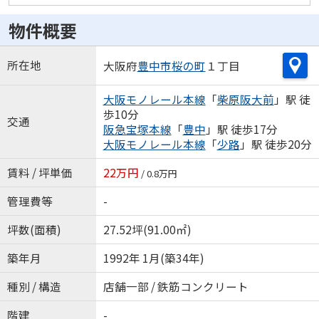
物件概要
所在地
大阪府
豊中市
桜の町
１丁目
大阪モノレール本線
「
柴原阪大前
」駅 徒
歩10分
交通
阪急宝塚本線
「
豊中
」駅 徒歩17分
大阪モノレール本線
「
少路
」駅 徒歩20分
賃料 / 坪単価
22万円
/ 0.8万円
管理費等
-
坪数(面積)
27.52坪(91.00㎡)
築年月
1992年 1月(築34年)
種別 / 構造
店舗一部 / 鉄筋コンクリート
階建
-