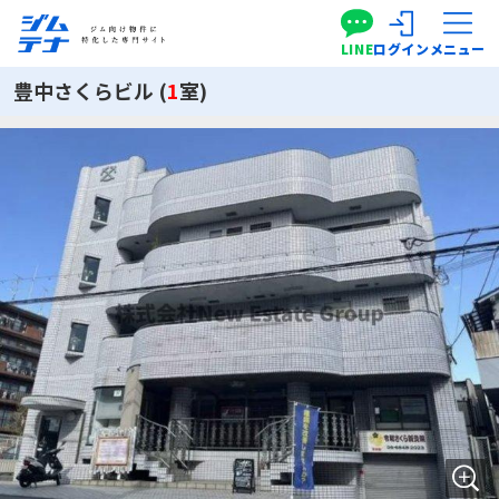
LINE
ログイン
メニュー
豊中さくらビル (
1
室)