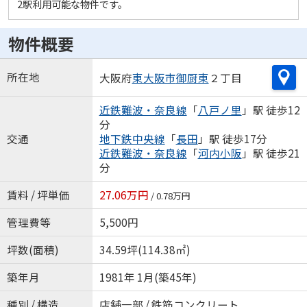
2駅利用可能な物件です。
物件概要
所在地
大阪府
東大阪市
御厨東
２丁目
近鉄難波・奈良線
「
八戸ノ里
」駅 徒歩12
分
交通
地下鉄中央線
「
長田
」駅 徒歩17分
近鉄難波・奈良線
「
河内小阪
」駅 徒歩21
分
賃料 / 坪単価
27.06万円
/ 0.78万円
管理費等
5,500円
坪数(面積)
34.59坪(114.38㎡)
築年月
1981年 1月(築45年)
種別 / 構造
店舗一部 / 鉄筋コンクリート