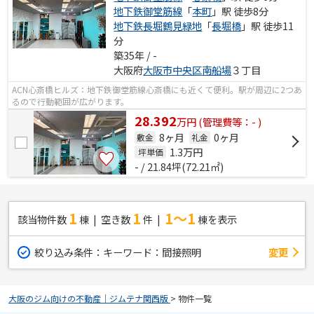
地下鉄御堂筋線
「
本町
」駅 徒歩8分
地下鉄長堀鶴見緑地
「
長堀橋
」駅 徒歩11
分
築35年 / -
大阪府
大阪市中央区
南船場
３丁目
ACN心斎橋ヒルズ：地下鉄御堂筋線心斎橋にも近くて便利。駅が周辺に2つあ
るので行動範囲が広がります。
28.392
万
円
(管理費等：- )
8ヶ月
0ヶ月
敷金
礼金
1.3
万円
坪単価
- / 21.84坪(72.21㎡)
1
1
1～1
該当物件数
棟
空き数
件
棟を表示
絞り込み条件：
キーワード：間接照明
変更
大阪のジム向けの不動産｜ジムテナ関西版
>
物件一覧