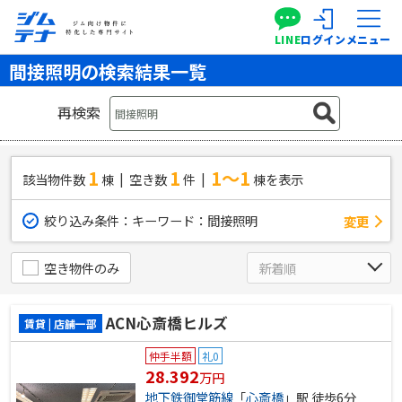
LINE
ログイン
メニュー
間接照明の検索結果一覧
再検索
1
1
1～1
該当物件数
棟
空き数
件
棟を表示
絞り込み条件：
キーワード：間接照明
変更
空き物件のみ
ACN心斎橋ヒルズ
賃貸 | 店舗一部
仲手半額
礼0
28.392
万円
地下鉄御堂筋線
「
心斎橋
」駅 徒歩6分