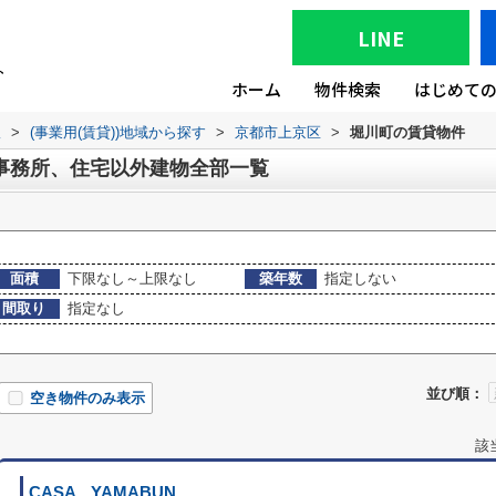
LINE
ホーム
物件検索
はじめて
版
>
(事業用(賃貸))地域から探す
>
京都市上京区
>
堀川町の賃貸物件
事務所、住宅以外建物全部一覧
面積
下限なし～上限なし
築年数
指定しない
間取り
指定なし
並び順：
空き物件のみ表示
該
CASA YAMABUN