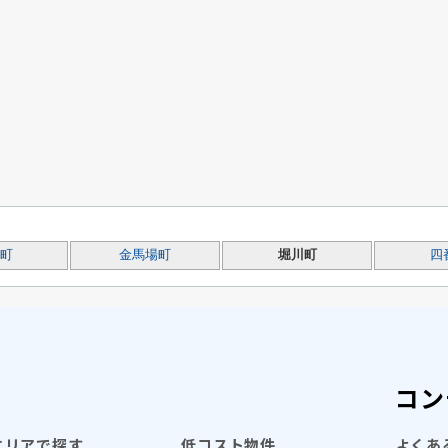
町
金馬場町
堀川町
四
コン
エリアで探す
低コスト物件
よくあ