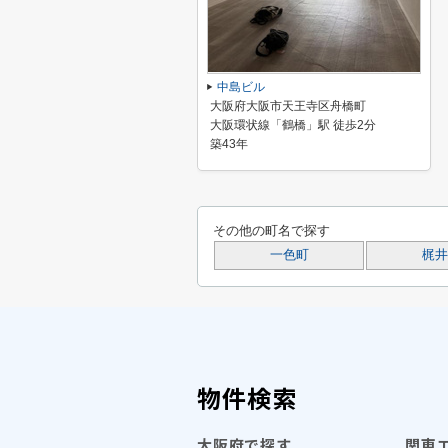
中島ビル
大阪府大阪市天王寺区舟橋町
大阪環状線「鶴橋」駅 徒歩2分
築43年
その他の町名で探す
一色町
梶井
物件検索
大阪府で探す
関東