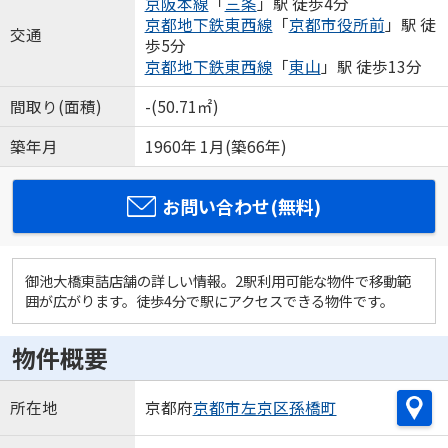
京阪本線
「
三条
」駅 徒歩4分
京都地下鉄東西線
「
京都市役所前
」駅 徒
交通
歩5分
京都地下鉄東西線
「
東山
」駅 徒歩13分
間取り(面積)
-(50.71㎡)
築年月
1960年 1月(築66年)
お問い合わせ(無料)
御池大橋東詰店舗の詳しい情報。2駅利用可能な物件で移動範
囲が広がります。徒歩4分で駅にアクセスできる物件です。
物件概要
所在地
京都府
京都市左京区
孫橋町