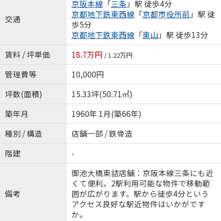
京阪本線
「
三条
」駅 徒歩4分
京都地下鉄東西線
「
京都市役所前
」駅 徒
交通
歩5分
京都地下鉄東西線
「
東山
」駅 徒歩13分
賃料 / 坪単価
18.7万円
/ 1.22万円
管理費等
10,000円
坪数(面積)
15.33坪(50.71㎡)
築年月
1960年 1月(築66年)
種別 / 構造
店舗一部 / 鉄骨造
階建
-
御池大橋東詰店舗：京阪本線三条にも近
くて便利。2駅利用可能な物件で移動範
備考
囲が広がります。駅から徒歩4分という
アクセス良好な駅近物件はいかがです
か。