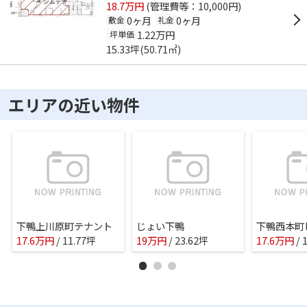
18.7万円
(管理費等：10,000円)
0ヶ月
0ヶ月
敷金
礼金
1.22万円
坪単価
15.33坪(50.71㎡)
エリアの近い物件
下鴨上川原町テナント
じょい下鴨
下鴨西本町
17.6
万
円
/ 11.77坪
19
万
円
/ 23.62坪
17.6
万
円
/ 