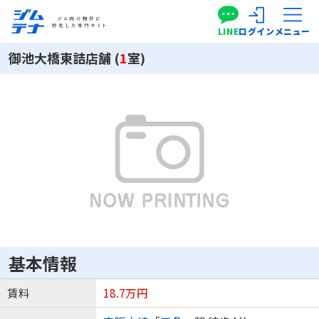
LINE
ログイン
メニュー
御池大橋東詰店舗 (
1
室)
基本情報
賃料
18.7万円