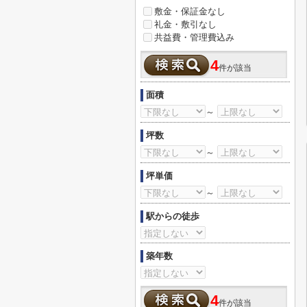
敷金・保証金なし
礼金・敷引なし
共益費・管理費込み
4
件が該当
面積
～
坪数
～
坪単価
～
駅からの徒歩
築年数
4
件が該当