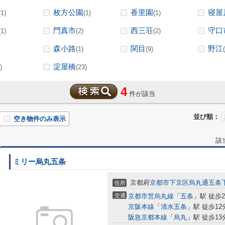
枚方公園
香里園
寝屋
(1)
(1)
(1)
門真市
西三荘
守口
(1)
(2)
(2)
森小路
関目
野江
(1)
(9)
淀屋橋
)
(23)
4
件が該当
並び順：
空き物件のみ表示
該
ミリー烏丸五条
京都府
京都市下京区
烏丸通五条
住所
交通
京都市営烏丸線
「
五条
」駅 徒歩
京阪本線
「
清水五条
」駅 徒歩12
阪急京都本線
「
烏丸
」駅 徒歩13