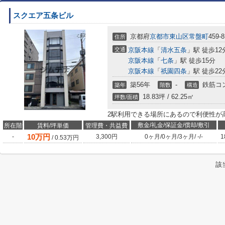
スクエア五条ビル
京都府
京都市東山区
常盤町
459‐8
住所
交通
京阪本線
「
清水五条
」駅 徒歩12
京阪本線
「
七条
」駅 徒歩15分
京阪本線
「
祇園四条
」駅 徒歩22
築56年
-
鉄筋コ
築年
階数
構造
18.83坪 / 62.25㎡
坪数/面積
2駅利用できる場所にあるので利便性が
敷金/礼金/保証金/償却/敷引
所在階
賃料/坪単価
管理費・共益費
10
万円
-
3,300円
0ヶ月
/
0ヶ月
/
3ヶ月
/
-
/
-
1
/
0.53
万円
該