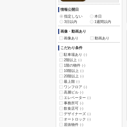
情報公開日
指定しない
本日
3日以内
1週間以内
画像・動画あり
画像あり
動画あり
こだわり条件
駐車場あり
(-)
2階以上
(-)
1階の物件
(-)
10階以上
(-)
20階以上
(-)
最上階
(-)
ワンフロア
(-)
高層ビル
(-)
エレベーター
(-)
事務所可
(-)
飲食店可
(-)
デザイナーズ
(-)
オートロック
(-)
居抜物件
(-)