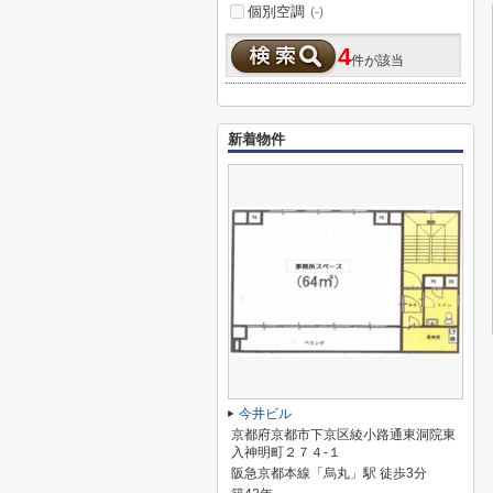
個別空調
(-)
4
件が該当
新着物件
今井ビル
京都府京都市下京区綾小路通東洞院東
入神明町２７４-１
阪急京都本線「烏丸」駅 徒歩3分