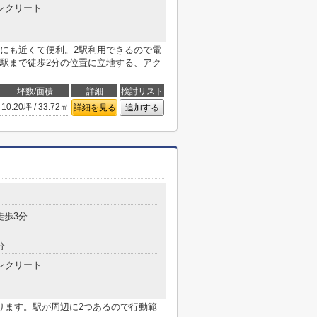
ンクリート
にも近くて便利。2駅利用できるので電
駅まで徒歩2分の位置に立地する、アク
坪数/面積
詳細
検討リスト
10.20坪 / 33.72㎡
詳細を見る
追加する
徒歩3分
分
ンクリート
ります。駅が周辺に2つあるので行動範