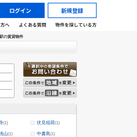
ログイン
新規登録
の方へ
よくある質問
物件を探している方
駅の賃貸物件
寺
伏見稲荷
(1)
(1)
桃山
中書島
(1)
(1)