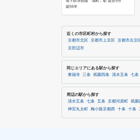
地下鉄堺筋線「扇町」駅 徒歩5分
築56年
近くの市区町村から探す
京都市北区
京都市上京区
京都市左京
京田辺市
同じエリアにある駅から探す
東福寺
三条
祇園四条
清水五条
七条
周辺の駅から探す
清水五条
七条
五条
京都河原町
祇園
神宮丸太町
梅小路京都西
十条
十条