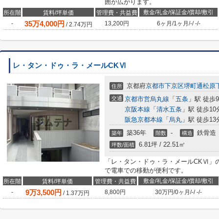
囲が広がります。
敷金/礼金/保証金/償却/敷引
所在階
賃料/坪単価
管理費・共益費
35
万
4,000
円
-
13,200円
6ヶ月
/
1ヶ月
/
-
/
-
/
-
/
2.74
万円
レ・タン・ドゥ・ラ・メールCKⅥ
京都府
京都市下京区
堺町通松原
住所
交通
京都市営烏丸線
「
五条
」駅 徒歩
京阪本線
「
清水五条
」駅 徒歩10
阪急京都本線
「
烏丸
」駅 徒歩13
築36年
-
鉄骨造
築年
階数
構造
6.81坪 / 22.51㎡
坪数/面積
「レ・タン・ドゥ・ラ・メールCKⅥ」
で電車での移動が便利です。
敷金/礼金/保証金/償却/敷引
所在階
賃料/坪単価
管理費・共益費
9
万
3,500
円
-
8,800円
30万円
/
0ヶ月
/
-
/
-
/
-
/
1.37
万円