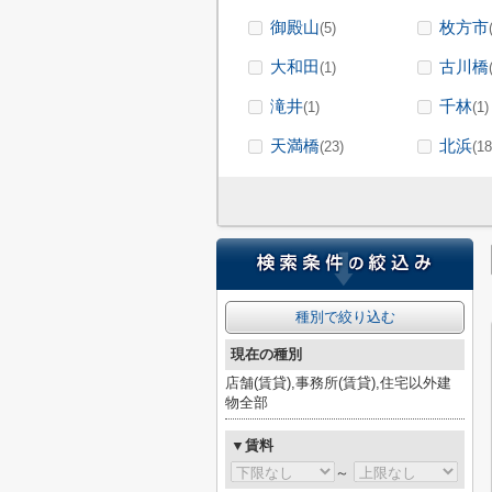
御殿山
枚方市
(5)
大和田
古川橋
(1)
滝井
千林
(1)
(1)
天満橋
北浜
(23)
(18
種別で絞り込む
現在の種別
店舗(賃貸),事務所(賃貸),住宅以外建
物全部
▼賃料
～