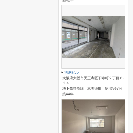
築42年
溝渕ビル
大阪府大阪市天王寺区下寺町２丁目６-
１４
地下鉄堺筋線「恵美須町」駅 徒歩7分
築44年