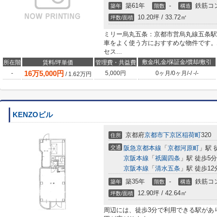
築61年
-
鉄筋コ
築年
階数
構造
10.20坪 / 33.72㎡
坪数/面積
ミリー烏丸五条：京都市営烏丸線五条駅
車をよく使う方におすすめな物件です。
セス...
敷金/礼金/保証金/償却/敷引
所在階
賃料/坪単価
管理費・共益費
16
万
5,000
円
-
5,000円
0ヶ月
/
0ヶ月
/
-
/
-
/
-
/
1.62
万円
KENZOビル
京都府
京都市下京区
稲荷町
320
住所
交通
阪急京都本線
「
京都河原町
」駅 
京阪本線
「
祇園四条
」駅 徒歩5分
京阪本線
「
清水五条
」駅 徒歩12
築35年
-
鉄筋コ
築年
階数
構造
12.90坪 / 42.64㎡
坪数/面積
周辺には、徒歩3分で利用できる駅があ