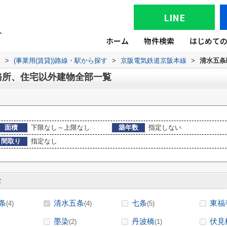
LINE
ホーム
物件検索
はじめて
版
>
(事業用(賃貸))路線・駅から探す
>
京阪電気鉄道京阪本線
>
清水五条
務所、住宅以外建物全部一覧
面積
下限なし～上限なし
築年数
指定しない
間取り
指定なし
む
条
清水五条
七条
東福
(4)
(4)
(5)
墨染
丹波橋
伏見
(2)
(1)