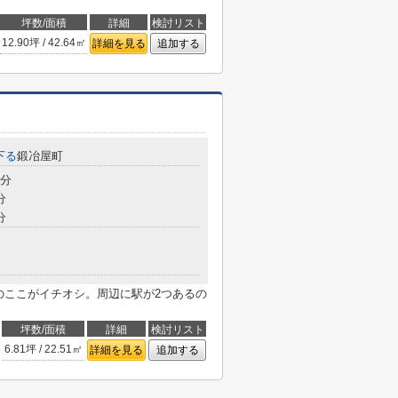
坪数/面積
詳細
検討リスト
12.90坪 / 42.64㎡
詳細を見る
追加する
下る
鍛冶屋町
9分
分
分
のここがイチオシ。周辺に駅が2つあるの
坪数/面積
詳細
検討リスト
6.81坪 / 22.51㎡
詳細を見る
追加する