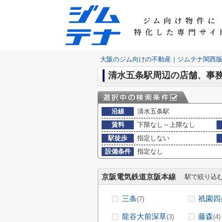
大阪のジム向けの不動産｜ジムテナ関西
清水五条駅周辺の店舗、事
沿線
清水五条駅
賃料
下限なし～上限なし
駅徒歩
指定しない
設備条件
指定なし
京阪電気鉄道京阪本線
駅で絞り込
三条
祇園四
(7)
龍谷大前深草
藤森
(3)
(4)