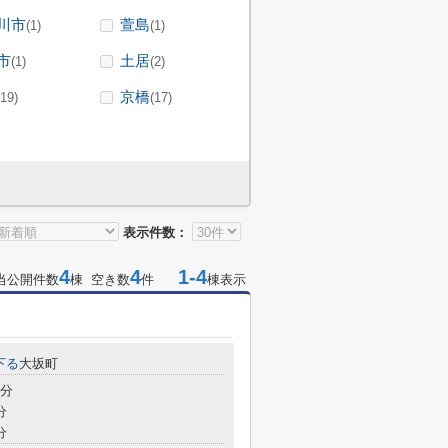
川市
萱島
(1)
(1)
市
土居
(1)
(2)
京橋
(19)
(17)
表示件数：
4
4
1-4
当公開件数
棟 空き数
件
棟表示
下る
大坂町
2分
分
分