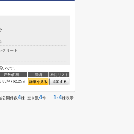
分
分
ンクリート
高いです。
坪数/面積
詳細
検討リスト
8.83坪 / 62.25㎡
詳細を見る
追加する
4
4
1-4
当公開件数
棟 空き数
件
棟表示