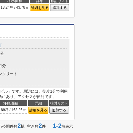
坪数/面積
詳細
検討リスト
13.24坪 / 43.78㎡
詳細を見る
追加する
町
1分
1分
ンクリート
条ビル」です。周辺には、徒歩1分で利用
所にあり、アクセスが便利です。
坪数/面積
詳細
検討リスト
.89坪 / 168.26㎡
詳細を見る
追加する
2
2
1-2
当公開件数
棟 空き数
件
棟表示