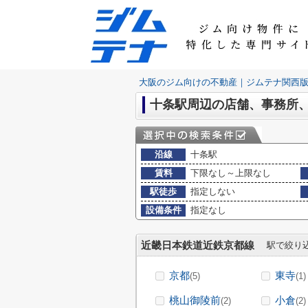
大阪のジム向けの不動産｜ジムテナ関西
十条駅周辺の店舗、事務所
沿線
十条駅
賃料
下限なし～上限なし
駅徒歩
指定しない
設備条件
指定なし
近畿日本鉄道近鉄京都線
駅で絞り
京都
東寺
(5)
(1)
桃山御陵前
小倉
(2)
(2)