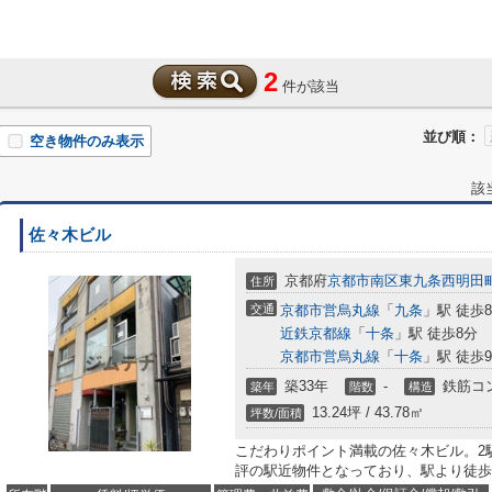
2
件が該当
並び順：
空き物件のみ表示
該
佐々木ビル
京都府
京都市南区
東九条西明田
住所
交通
京都市営烏丸線
「
九条
」駅 徒歩
近鉄京都線
「
十条
」駅 徒歩8分
京都市営烏丸線
「
十条
」駅 徒歩
築33年
-
鉄筋コ
築年
階数
構造
13.24坪 / 43.78㎡
坪数/面積
こだわりポイント満載の佐々木ビル。2
評の駅近物件となっており、駅より徒歩