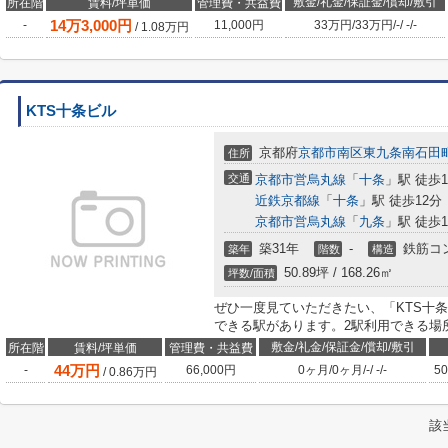
敷金/礼金/保証金/償却/敷引
所在階
賃料/坪単価
管理費・共益費
14
万
3,000
円
-
11,000円
33万円
/
33万円
/
-
/
-
/
-
/
1.08
万円
KTS十条ビル
京都府
京都市南区
東九条南石田
住所
交通
京都市営烏丸線
「
十条
」駅 徒歩
近鉄京都線
「
十条
」駅 徒歩12分
京都市営烏丸線
「
九条
」駅 徒歩1
築31年
-
鉄筋コ
築年
階数
構造
50.89坪 / 168.26㎡
坪数/面積
ぜひ一度見ていただきたい、「KTS十
できる駅があります。2駅利用できる場
敷金/礼金/保証金/償却/敷引
所在階
賃料/坪単価
管理費・共益費
44
万円
-
66,000円
0ヶ月
/
0ヶ月
/
-
/
-
/
-
50
/
0.86
万円
該