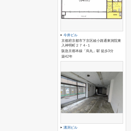
今井ビル
京都府京都市下京区綾小路通東洞院東
入神明町２７４-１
阪急京都本線「烏丸」駅 徒歩3分
築42年
溝渕ビル