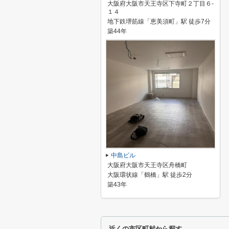
大阪府大阪市天王寺区下寺町２丁目６-
１４
地下鉄堺筋線「恵美須町」駅 徒歩7分
築44年
中島ビル
大阪府大阪市天王寺区舟橋町
大阪環状線「鶴橋」駅 徒歩2分
築43年
近くの市区町村から探す