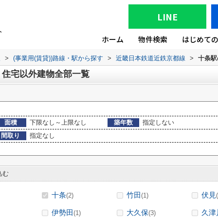
LINE
ホーム
物件検索
はじめて
版
>
(事業用(賃貸))路線・駅から探す
>
近畿日本鉄道近鉄京都線
>
十条駅
、住宅以外建物全部一覧
面積
下限なし～上限なし
築年数
指定しない
間取り
指定なし
込む
十条
竹田
伏見
(2)
(1)
伊勢田
大久保
久津
(1)
(3)