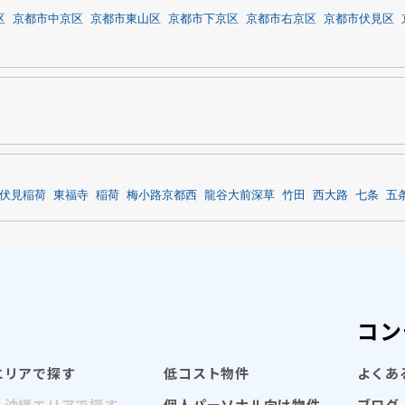
区
京都市中京区
京都市東山区
京都市下京区
京都市右京区
京都市伏見区
伏見稲荷
東福寺
稲荷
梅小路京都西
龍谷大前深草
竹田
西大路
七条
五
コン
エリアで探す
低コスト物件
よくあ
・沖縄エリアで探す
個人パーソナル向け物件
ブログ