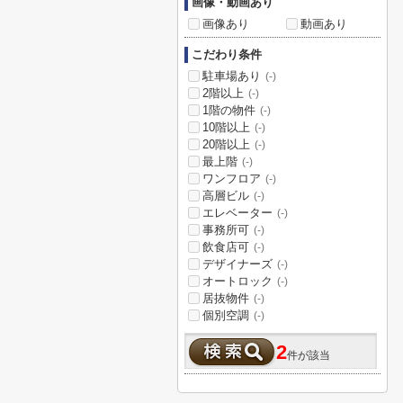
画像・動画あり
画像あり
動画あり
こだわり条件
駐車場あり
(-)
2階以上
(-)
1階の物件
(-)
10階以上
(-)
20階以上
(-)
最上階
(-)
ワンフロア
(-)
高層ビル
(-)
エレベーター
(-)
事務所可
(-)
飲食店可
(-)
デザイナーズ
(-)
オートロック
(-)
居抜物件
(-)
個別空調
(-)
2
件が該当