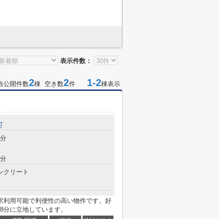
表示件数：
2
2
1-2
当公開件数
棟 空き数
件
棟表示
町
8分
9分
ンクリート
駅利用可能で利便性の高い物件です。好
8分に立地しています。