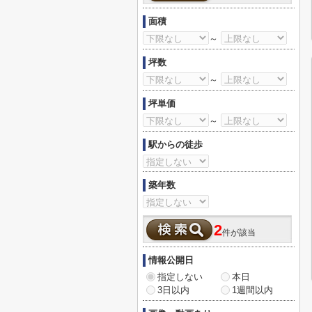
面積
～
坪数
～
坪単価
～
駅からの徒歩
築年数
2
件が該当
情報公開日
指定しない
本日
3日以内
1週間以内