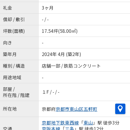
礼金
3ヶ月
償却 / 敷引
- / -
坪数(面積)
17.54坪(58.00㎡)
向き
-
築年月
2024年 4月 (築2年)
種別 / 構造
店舗一部 / 鉄筋コンクリート
用途地域
-
部屋 /
１F / - / -
所在階 / 階建
所在地
京都府
京都市東山区
五軒町
京都地下鉄東西線
「
東山
」駅 徒歩3分
交通
京阪本線
「
三条
」駅 徒歩12分