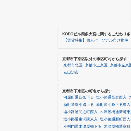
KODOビル四条大宮に関するこだわり
【賃貸特集】個人パーソナル向け物件
京都市下京区以外の市区町村から探す
京都市北区
京都市上京区
京都市左京
京田辺市
京都市下京区の町名から探す
河原町通四条下る
塩小路通高倉西入
新町通塩小路上る
新町通七条下る東入
塩小路通間之町西入
木津屋橋通新町東
塩小路通東洞院東入
塩小路通新町西入
不明門通木津屋橋下る
木津屋橋通室町