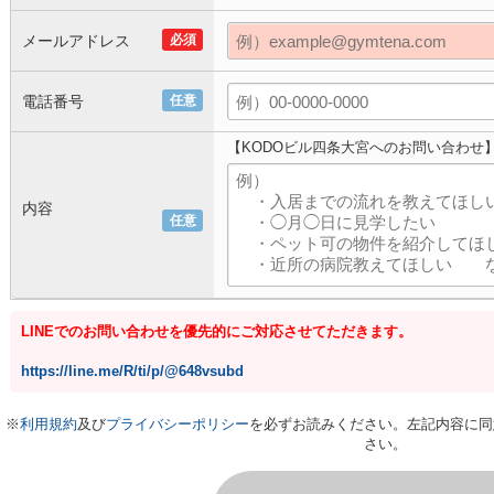
メールアドレス
必須
電話番号
任意
【KODOビル四条大宮へのお問い合わせ
内容
任意
LINEでのお問い合わせを優先的にご対応させてただきます。
https://line.me/R/ti/p/@648vsubd
※
利用規約
及び
プライバシーポリシー
を必ずお読みください。左記内容に同
さい。