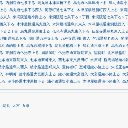
る
西洞院通七条下る
烏丸通木津屋橋下る
烏丸通木津屋橋上る
烏丸通塩小
上る
烏丸通七条下る西入
河原町通七条下る
木津屋橋通新町西入上る
東洞
る東入
東洞院通塩小路上る
東洞院通七条下る３丁目
東洞院通七条下る２
西入下る
木津屋橋通烏丸西入
木津屋橋通烏丸東入
木津屋橋通東洞院西入
下る２丁目
烏丸通鍵屋町上る
仏光寺通烏丸東入下る
仏光寺通烏丸東入上
堺町通松原下る
堺町通万寿寺上る
万寿寺通堺町東入
的場通烏丸西入
的
烏丸通的場上る
烏丸通楊梅下る
烏丸通楊梅上る
烏丸通六条上る
烏丸通五
る
東洞院通仏光寺上る
扇酒屋町
仏光寺通東洞院東入
稲荷町
北不動堂町
七条通東洞院東入
七条通新町東入
西七条東八反田町
永原町
柳馬場通綾小
綾小路通烏丸西入
綾小路通室町東入
童侍者町
室町通綾小路上る
朱雀正会
入
神明町
綾小路通大宮西入上る
綾小路通大宮西入
大宮通綾小路上る
大
上る
油小路通木津屋橋下る
油小路通塩小路上る
木津屋橋通油小路東入
高
町
烏丸
大宮
五条