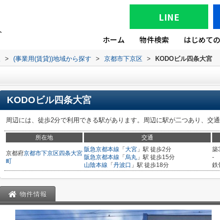
LINE
ホーム
物件検索
はじめて
版
>
(事業用(賃貸))地域から探す
>
京都市下京区
>
KODOビル四条大宮
KODOビル四条大宮
周辺には、徒歩2分で利用できる駅があります。周辺に駅が二つあり、交
所在地
交通
阪急京都本線
「
大宮
」駅 徒歩2分
築
京都府
京都市下京区
四条大宮
阪急京都本線
「
烏丸
」駅 徒歩15分
-
町
山陰本線
「
丹波口
」駅 徒歩18分
鉄
物件情報