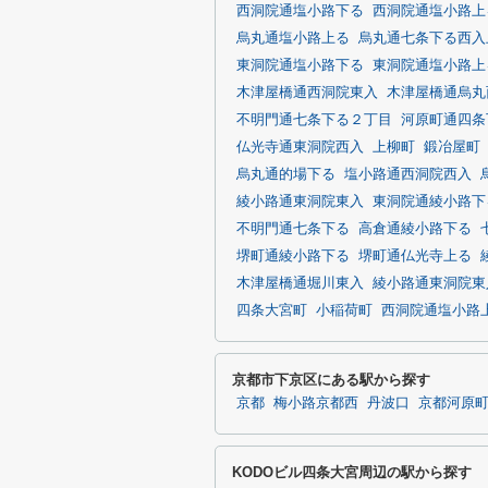
西洞院通塩小路下る
西洞院通塩小路上
烏丸通塩小路上る
烏丸通七条下る西入
東洞院通塩小路下る
東洞院通塩小路上
木津屋橋通西洞院東入
木津屋橋通烏丸
不明門通七条下る２丁目
河原町通四条
仏光寺通東洞院西入
上柳町
鍛冶屋町
烏丸通的場下る
塩小路通西洞院西入
綾小路通東洞院東入
東洞院通綾小路下
不明門通七条下る
高倉通綾小路下る
堺町通綾小路下る
堺町通仏光寺上る
木津屋橋通堀川東入
綾小路通東洞院東
四条大宮町
小稲荷町
西洞院通塩小路
京都市下京区にある駅から探す
京都
梅小路京都西
丹波口
京都河原
KODOビル四条大宮周辺の駅から探す