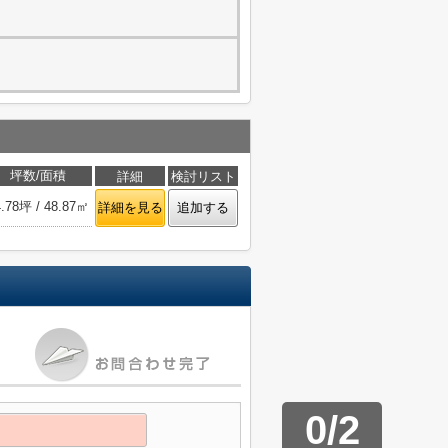
坪数/面積
詳細
検討リスト
4.78坪 / 48.87㎡
詳細を見る
追加する
0
/
2