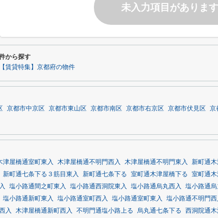
未入力項目がありま
条件から探す
【賃貸特集】京都府の物件
区
京都市中京区
京都市東山区
京都市南区
京都市右京区
京都市伏見区
京
木津屋橋通室町東入
木津屋橋通不明門西入
木津屋橋通不明門東入
新町通木
新町通七条下る３筋目東入
新町通七条下る
室町通木津屋橋下る
室町通木
入
塩小路通間之町東入
塩小路通西洞院東入
塩小路通烏丸西入
塩小路通烏
塩小路通新町東入
塩小路通室町西入
塩小路通室町東入
塩小路通不明門西
西入
木津屋橋通新町西入
不明門通塩小路上る
烏丸通七条下る
西洞院通木