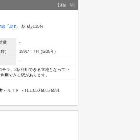
【店舗一部】
本線
「
烏丸
」駅 徒歩15分
益費
-
年数）
1991年 7月 (築35年)
-
コチラ。2駅利用できる立地となってい
で利用できる駅があります。
丸井ビル７Ｆ
TEL:050-5885-5591