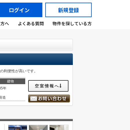
ログイン
新規登録
の方へ
よくある質問
物件を探している方
通の利便性が高いです。
建物
空室情報へ
35年
骨造