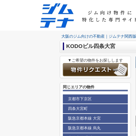
大阪のジム向けの不動産｜ジムテナ関西
KODOビル四条大宮
▼ご希望の物件をお探しします
同じエリアの物件
京都市下京区
四条大宮町
阪急京都本線 大宮
阪急京都本線 烏丸