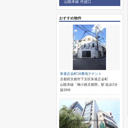
山陰本線 丹波口
おすすめ物件
朱雀正会町16番地テナント
京都府京都市下京区朱雀正会町
山陰本線「梅小路京都西」駅 徒歩2分
築39年