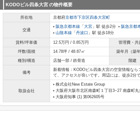
KODOビル四条大宮
の物件概要
所在地
京都府
京都市下京区
四条大宮町
阪急京都本線
「
大宮
」駅 徒歩2分
阪急京都
交通
山陰本線
「
丹波口
」駅 徒歩18分
賃料/坪単価
12.5万円 / 0.85万円
管理費・共
坪数/面積
14.78坪 / 48.87㎡
築年月（築
種別/構造
店舗一部 / 鉄骨造
階建
新着情報：KODOビル四条大宮の空室情報なら
備考
て、アクセスが良いです。周辺には、徒歩2分
株式会社New Estate Group
大阪府大阪市北区南森町１丁目3−27 南森町
取扱会社
大阪府知事 (1) 第062605号