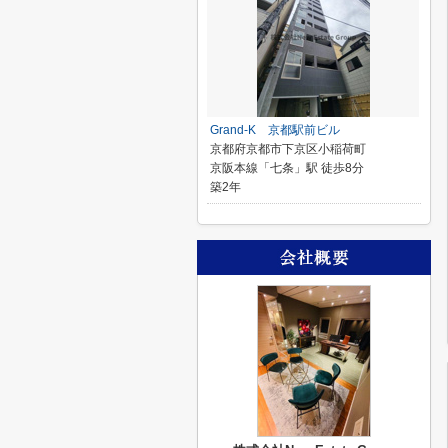
Grand-K 京都駅前ビル
京都府京都市下京区小稲荷町
京阪本線「七条」駅 徒歩8分
築2年