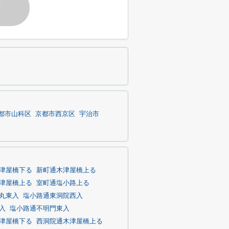
す
都市山科区
京都市西京区
宇治市
津屋橋下る
新町通木津屋橋上る
津屋橋上る
室町通塩小路上る
丸東入
塩小路通東洞院西入
入
塩小路通不明門東入
津屋橋下る
西洞院通木津屋橋上る