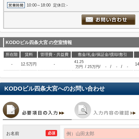
10:00～18:00 定休日:-
KODOビル四条大宮
の空室情報
所在階
賃料
管理費・共益費
敷金/礼金/保証金/償却/敷引
41.25
-
12.5万円
-
1
/
/
/
/
万円
25万円
-
-
-
KODOビル四条大宮
へのお問い合わせ
お名前
必須