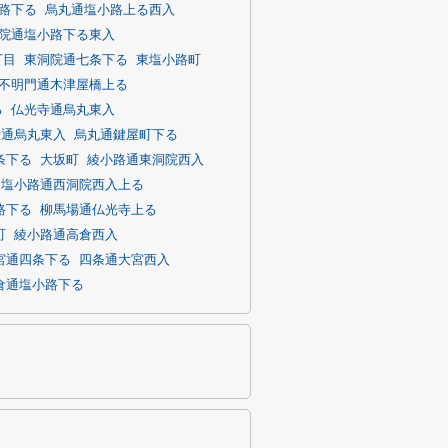
路下る
烏丸通塩小路上る西入
院通塩小路下る東入
丁目
東洞院通七条下る
東塩小路町
不明門通木津屋橋上る
る
仏光寺通烏丸東入
場通烏丸東入
烏丸通鍵屋町下る
条下る
大坂町
綾小路通東洞院西入
塩小路通西洞院西入上る
路下る
柳馬場通仏光寺上る
町
綾小路通高倉西入
宮通四条下る
四条通大宮西入
倉通塩小路下る