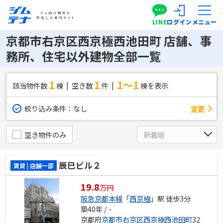
LINE
ログイン
メニュー
京都市右京区西京極西池田町 店舗、事
務所、住宅以外建物全部一覧
1
1
1～1
該当物件数
棟
空き数
件
棟を表示
絞り込み条件：
なし
変更
空き物件のみ
辰巳ビル２
賃貸 | 店舗一部
19.8
万円
阪急京都本線
「
西京極
」駅 徒歩3分
築40年 / -
京都府
京都市右京区
西京極西池田町
32