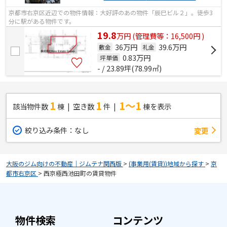
京都市右京区近辺での物件情報：大好評のあの物件「辰巳ビル２」。徒歩3
分に駅がある物件です。
19.8
万
円
(管理費等：16,500円 )
36万円
39.6万円
敷金
礼金
0.83
万円
坪単価
- / 23.89坪(78.99㎡)
1
1
1～1
該当物件数
棟
空き数
件
棟を表示
絞り込み条件：
なし
変更
大阪のジム向けの不動産｜ジムテナ関西版
>
(事業用(賃貸))地域から探す
>
京
都市右京区
>
西京極西池田町の賃貸物件
物件検索
コンテンツ