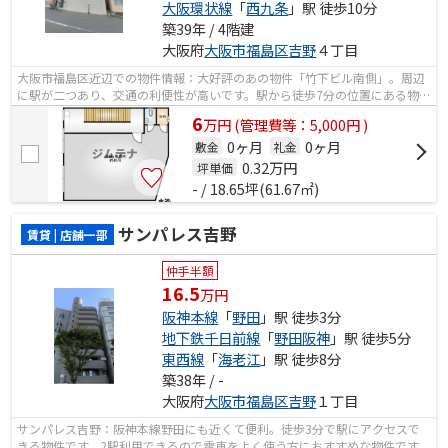
大阪環状線
「
西九条
」駅 徒歩10分
築39年 / 4階建
大阪府
大阪市福島区
吉野
４丁目
大阪市福島区近辺での物件情報：大好評のあの物件「竹下ビル南側」。周辺
に駅が二つあり、交通の利便性が高いです。駅から徒歩7分の位置にある物件
なので、アクセスも良好です。
6
万
円
(管理費等：5,000円 )
0ヶ月
0ヶ月
敷金
礼金
0.32
万円
坪単価
- / 18.65坪(61.67㎡)
サンパレス吉野
賃貸 | 店舗一部
仲手半額
16.5
万円
阪神本線
「
野田
」駅 徒歩3分
地下鉄千日前線
「
野田阪神
」駅 徒歩5分
東西線
「
海老江
」駅 徒歩8分
築38年 / -
大阪府
大阪市福島区
吉野
１丁目
サンパレス吉野：阪神本線野田にも近くて便利。徒歩3分で駅にアクセスで
きる物件です。2駅利用できるので電車をよく使う方におすすめな物件です。