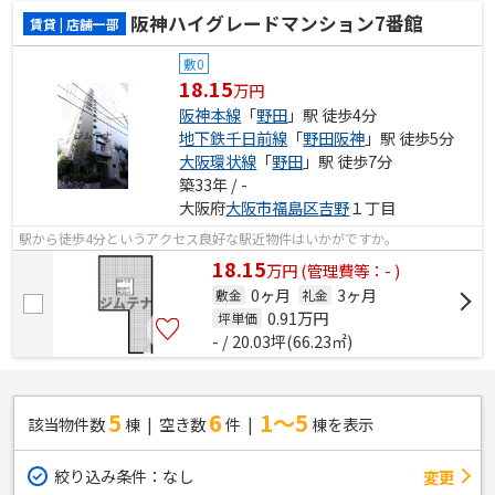
阪神ハイグレードマンション7番館
賃貸 | 店舗一部
敷0
18.15
万円
阪神本線
「
野田
」駅 徒歩4分
地下鉄千日前線
「
野田阪神
」駅 徒歩5分
大阪環状線
「
野田
」駅 徒歩7分
築33年 / -
大阪府
大阪市福島区
吉野
１丁目
駅から徒歩4分というアクセス良好な駅近物件はいかがですか。
18.15
万
円
(管理費等：- )
0ヶ月
3ヶ月
敷金
礼金
0.91
万円
坪単価
- / 20.03坪(66.23㎡)
5
6
1～5
該当物件数
棟
空き数
件
棟を表示
絞り込み条件：
なし
変更