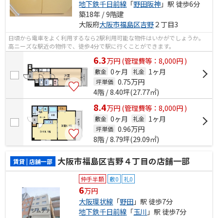
地下鉄千日前線
「
野田阪神
」駅 徒歩6分
築18年 / 9階建
大阪府
大阪市福島区
吉野
２丁目3
日頃から電車をよく利用するなら2駅利用可能な物件はいかがでしょうか。
高ニーズな駅近の物件で、徒歩4分で駅に行くことができます。
6.3
万
円
(管理費等：8,000円 )
0ヶ月
1ヶ月
敷金
礼金
0.75
万円
坪単価
4階 / 8.40坪(27.77㎡)
8.4
万
円
(管理費等：8,000円 )
0ヶ月
1ヶ月
敷金
礼金
0.96
万円
坪単価
8階 / 8.79坪(29.09㎡)
大阪市福島区吉野４丁目の店舗一部
賃貸 | 店舗一部
仲手半額
敷0
礼0
6
万円
大阪環状線
「
野田
」駅 徒歩7分
地下鉄千日前線
「
玉川
」駅 徒歩7分