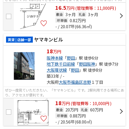
16.5
万
円
(管理費等：11,000円 )
3ヶ月
3ヶ月
敷金
礼金
0.82
万円
坪単価
- / 20.07坪(66.36㎡)
ヤマキンビル
賃貸 | 店舗一部
18
万円
阪神本線
「
野田
」駅 徒歩6分
地下鉄千日前線
「
野田阪神
」駅 徒歩7分
大阪環状線
「
野田
」駅 徒歩8分
築33年 / -
大阪府
大阪市福島区
吉野
１丁目
ぜひ一度見ていただきたい、「ヤマキンビル」です。2駅利用できる場所にあ
り、アクセスが便利です。
18
万
円
(管理費等：10,000円 )
20万円
60万円
敷金
礼金
0.88
万円
坪単価
- / 20.56坪(68.00㎡)