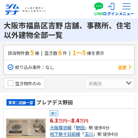
LINE
ログイン
メニュー
大阪市福島区吉野 店舗、事務所、住宅
以外建物全部一覧
5
6
1～5
該当物件数
棟
空き数
件
棟を表示
絞り込み条件：
なし
変更
空き物件のみ
プレアデス野田
賃貸 | 店舗一部
敷0
6.3
8.4
万円～
万円
大阪環状線
「
野田
」駅 徒歩4分
地下鉄千日前線
「
玉川
」駅 徒歩4分