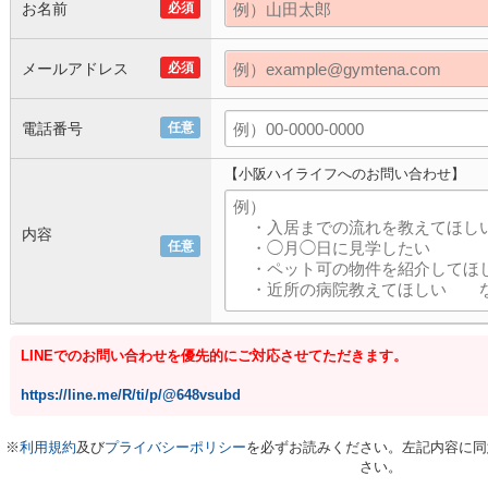
お名前
必須
メールアドレス
必須
電話番号
任意
【小阪ハイライフへのお問い合わせ】
内容
任意
LINEでのお問い合わせを優先的にご対応させてただきます。
https://line.me/R/ti/p/@648vsubd
※
利用規約
及び
プライバシーポリシー
を必ずお読みください。左記内容に同
さい。