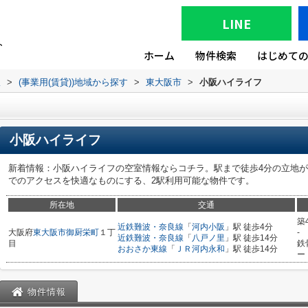
LINE
ホーム
物件検索
はじめて
版
>
(事業用(賃貸))地域から探す
>
東大阪市
>
小阪ハイライフ
小阪ハイライフ
新着情報：小阪ハイライフの空室情報ならコチラ。駅まで徒歩4分の立地
でのアクセスを快適なものにする、2駅利用可能な物件です。
所在地
交通
築
近鉄難波・奈良線
「
河内小阪
」駅 徒歩4分
大阪府
東大阪市
御厨栄町
１丁
-
近鉄難波・奈良線
「
八戸ノ里
」駅 徒歩14分
目
鉄
おおさか東線
「
ＪＲ河内永和
」駅 徒歩14分
ー
物件情報