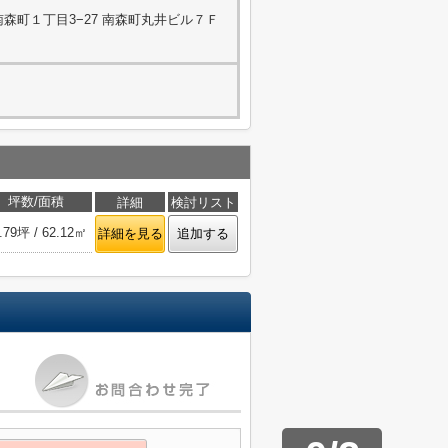
森町１丁目3−27 南森町丸井ビル７Ｆ
坪数/面積
詳細
検討リスト
.79坪 / 62.12㎡
詳細を見る
追加する