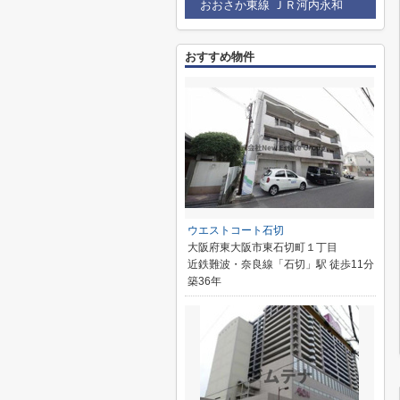
おおさか東線 ＪＲ河内永和
おすすめ物件
ウエストコート石切
大阪府東大阪市東石切町１丁目
近鉄難波・奈良線「石切」駅 徒歩11分
築36年