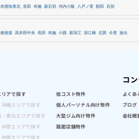
衣摺加美北
長田
布施
新石切
河内小阪
八戸ノ里
額田
石切
Ｒ俊徳道
高井田中央
長田
布施
小路
新深江
深江橋
北巽
今里
放出
コン
エリアで探す
低コスト物件
よくあ
・沖縄エリアで探す
個人パーソナル向け物件
ブログ
道・東北エリアで探す
大型ジム向け物件
会社概
・中部エリアで探す
路面店舗物件
・四国エリアで探す