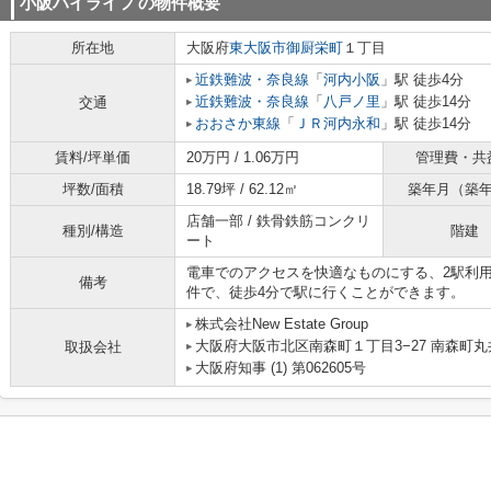
小阪ハイライフ
の物件概要
所在地
大阪府
東大阪市
御厨栄町
１丁目
近鉄難波・奈良線
「
河内小阪
」駅 徒歩4分
近鉄難波・奈良線
「
八戸ノ里
」駅 徒歩14分
交通
おおさか東線
「
ＪＲ河内永和
」駅 徒歩14分
賃料/坪単価
20万円 / 1.06万円
管理費・共
坪数/面積
18.79坪 / 62.12㎡
築年月（築
店舗一部 / 鉄骨鉄筋コンクリ
種別/構造
階建
ート
電車でのアクセスを快適なものにする、2駅利
備考
件で、徒歩4分で駅に行くことができます。
株式会社New Estate Group
大阪府大阪市北区南森町１丁目3−27 南森町
取扱会社
大阪府知事 (1) 第062605号