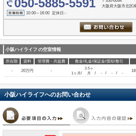
050-5885-5591
〒530-0054
大阪府大阪市北区南
10:00～18:00 定休日:-
小阪ハイライフ
の空室情報
所在階
賃料
管理費・共益費
敷金/礼金/保証金/償却/敷引
3.5ヶ
-
20万円
-
18
/
/
/
/
1ヶ月
月
-
-
-
小阪ハイライフ
へのお問い合わせ