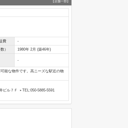
【店舗一部】
益費
-
年数）
1980年 2月 (築46年)
-
用可能な物件です。高ニーズな駅近の物
丸井ビル７Ｆ
TEL:050-5885-5591