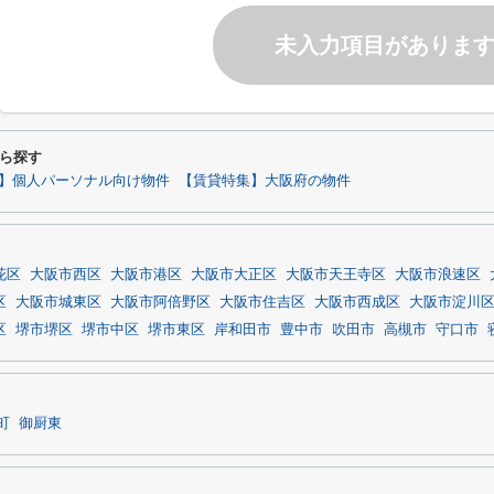
未入力項目がありま
ら探す
】個人パーソナル向け物件
【賃貸特集】大阪府の物件
花区
大阪市西区
大阪市港区
大阪市大正区
大阪市天王寺区
大阪市浪速区
区
大阪市城東区
大阪市阿倍野区
大阪市住吉区
大阪市西成区
大阪市淀川
区
堺市堺区
堺市中区
堺市東区
岸和田市
豊中市
吹田市
高槻市
守口市
町
御厨東