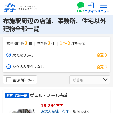
LINE
ログイン
メニュー
布施駅周辺の店舗、事務所、住宅以外
建物全部一覧
2
2
1～2
該当物件数
棟
空き数
件
棟を表示
駅で絞り込む
変更
絞り込み条件：
なし
変更
空き物件のみ
ヴェル・ノール布施
賃貸 | 店舗一部
19.294
万円
近鉄大阪線
「
布施
」駅 徒歩3分