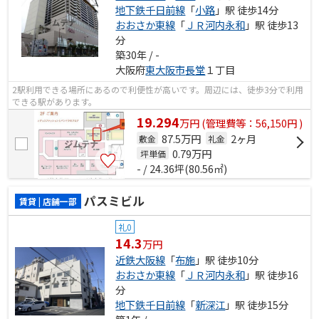
地下鉄千日前線
「
小路
」駅 徒歩14分
おおさか東線
「
ＪＲ河内永和
」駅 徒歩13
分
築30年 / -
大阪府
東大阪市
長堂
１丁目
2駅利用できる場所にあるので利便性が高いです。周辺には、徒歩3分で利用
できる駅があります。
19.294
万
円
(管理費等：56,150円 )
87.5万円
2ヶ月
敷金
礼金
0.79
万円
坪単価
- / 24.36坪(80.56㎡)
パスミビル
賃貸 | 店舗一部
礼0
14.3
万円
近鉄大阪線
「
布施
」駅 徒歩10分
おおさか東線
「
ＪＲ河内永和
」駅 徒歩16
分
地下鉄千日前線
「
新深江
」駅 徒歩15分