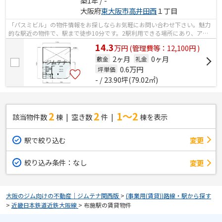
築1年 / -
大阪府
東大阪市
高井田西
１丁目
「パスミビル」の物件情報をお探しならお気軽にお問い合わせ下さい。魅力
的な駅近の物件で、駅まで徒歩10分です。2駅利用できる場所にあり、アク
セスが便利です。
14.3
万
円
(管理費等：12,100円 )
2ヶ月
0ヶ月
敷金
礼金
0.6
万円
坪単価
- / 23.90坪(79.02㎡)
2
2
1～2
該当物件数
棟
空き数
件
棟を表示
駅で絞り込む
変更
絞り込み条件：
なし
変更
大阪のジム向けの不動産｜ジムテナ関西版
>
(事業用(賃貸))路線・駅から探す
>
近畿日本鉄道近鉄大阪線
>
布施駅の賃貸物件