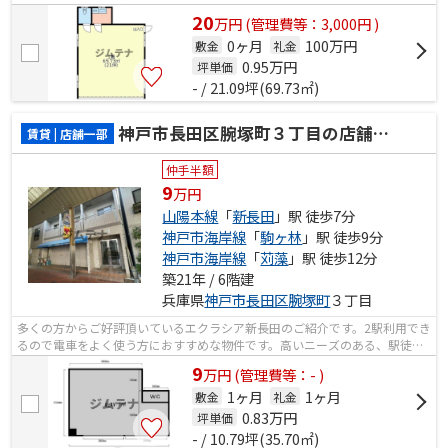
20
万
円
(管理費等：3,000円 )
0ヶ月
100万円
敷金
礼金
0.95
万円
坪単価
- / 21.09坪(69.73㎡)
神戸市長田区腕塚町３丁目の店舗一部
賃貸 | 店舗一部
仲手半額
9
万円
山陽本線
「
新長田
」駅 徒歩7分
神戸市海岸線
「
駒ヶ林
」駅 徒歩9分
神戸市海岸線
「
苅藻
」駅 徒歩12分
築21年 / 6階建
兵庫県
神戸市長田区
腕塚町
３丁目
多くの方からご好評頂いているエクラシア新長田のご紹介です。2駅利用でき
るので電車をよく使う方におすすめな物件です。高いニーズのある、駅徒歩7
分の物件です。
9
万
円
(管理費等：- )
1ヶ月
1ヶ月
敷金
礼金
0.83
万円
坪単価
- / 10.79坪(35.70㎡)