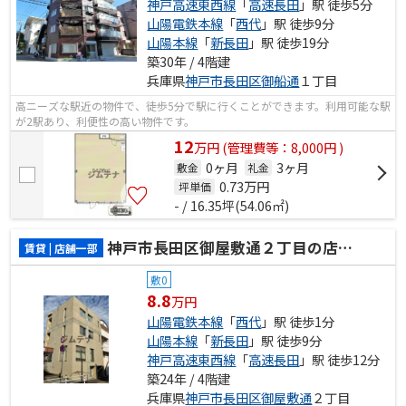
神戸高速東西線
「
高速長田
」駅 徒歩5分
山陽電鉄本線
「
西代
」駅 徒歩9分
山陽本線
「
新長田
」駅 徒歩19分
築30年 / 4階建
兵庫県
神戸市長田区
御船通
１丁目
高ニーズな駅近の物件で、徒歩5分で駅に行くことができます。利用可能な駅
が2駅あり、利便性の高い物件です。
12
万
円
(管理費等：8,000円 )
0ヶ月
3ヶ月
敷金
礼金
0.73
万円
坪単価
- / 16.35坪(54.06㎡)
神戸市長田区御屋敷通２丁目の店舗一部
賃貸 | 店舗一部
敷0
8.8
万円
山陽電鉄本線
「
西代
」駅 徒歩1分
山陽本線
「
新長田
」駅 徒歩9分
神戸高速東西線
「
高速長田
」駅 徒歩12分
築24年 / 4階建
兵庫県
神戸市長田区
御屋敷通
２丁目