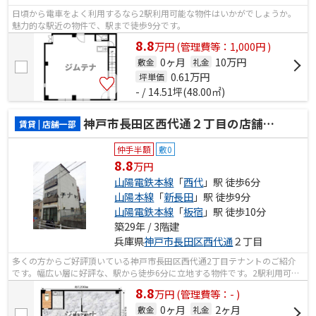
日頃から電車をよく利用するなら2駅利用可能な物件はいかがでしょうか。
魅力的な駅近の物件で、駅まで徒歩9分です。
8.8
万
円
(管理費等：1,000円 )
0ヶ月
10万円
敷金
礼金
0.61
万円
坪単価
- / 14.51坪(48.00㎡)
神戸市長田区西代通２丁目の店舗一部
賃貸 | 店舗一部
仲手半額
敷0
8.8
万円
山陽電鉄本線
「
西代
」駅 徒歩6分
山陽本線
「
新長田
」駅 徒歩9分
山陽電鉄本線
「
板宿
」駅 徒歩10分
築29年 / 3階建
兵庫県
神戸市長田区
西代通
２丁目
多くの方からご好評頂いている神戸市長田区西代通2丁目テナントのご紹介
です。幅広い層に好評な、駅から徒歩6分に立地する物件です。2駅利用可能
な物件で移動範囲が広がります。
8.8
万
円
(管理費等：- )
0ヶ月
2ヶ月
敷金
礼金