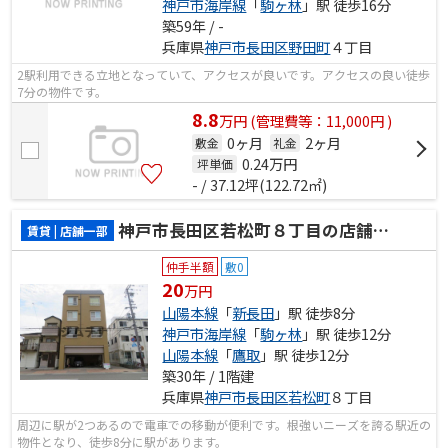
神戸市海岸線
「
駒ヶ林
」駅 徒歩16分
築59年 / -
兵庫県
神戸市長田区
野田町
４丁目
2駅利用できる立地となっていて、アクセスが良いです。アクセスの良い徒歩
7分の物件です。
8.8
万
円
(管理費等：11,000円 )
0ヶ月
2ヶ月
敷金
礼金
0.24
万円
坪単価
- / 37.12坪(122.72㎡)
神戸市長田区若松町８丁目の店舗一部
賃貸 | 店舗一部
仲手半額
敷0
20
万円
山陽本線
「
新長田
」駅 徒歩8分
神戸市海岸線
「
駒ヶ林
」駅 徒歩12分
山陽本線
「
鷹取
」駅 徒歩12分
築30年 / 1階建
兵庫県
神戸市長田区
若松町
８丁目
周辺に駅が2つあるので電車での移動が便利です。根強いニーズを誇る駅近の
物件となり、徒歩8分に駅があります。