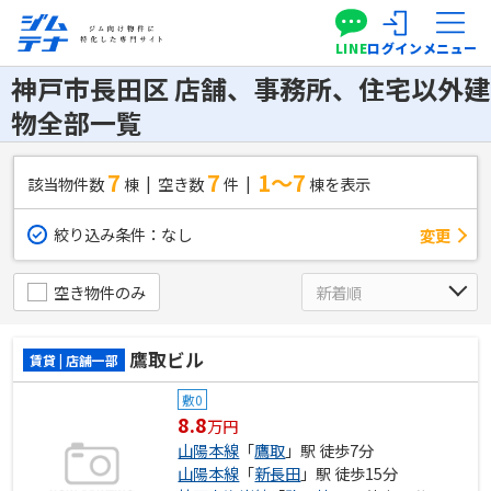
LINE
ログイン
メニュー
神戸市長田区 店舗、事務所、住宅以外建
物全部一覧
7
7
1～7
該当物件数
棟
空き数
件
棟を表示
絞り込み条件：
なし
変更
空き物件のみ
鷹取ビル
賃貸 | 店舗一部
敷0
8.8
万円
山陽本線
「
鷹取
」駅 徒歩7分
山陽本線
「
新長田
」駅 徒歩15分