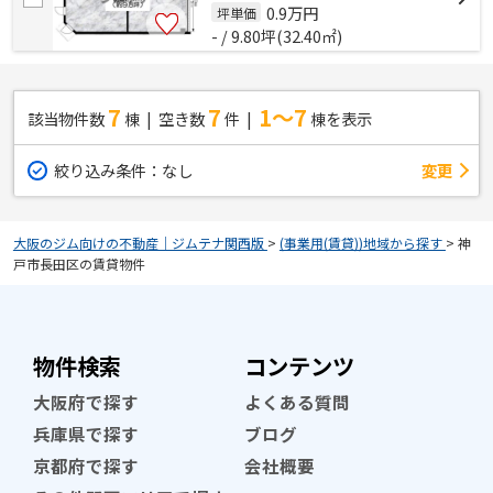
0.9
万円
坪単価
- / 9.80坪(32.40㎡)
7
7
1～7
該当物件数
棟
空き数
件
棟を表示
絞り込み条件：
なし
変更
大阪のジム向けの不動産｜ジムテナ関西版
>
(事業用(賃貸))地域から探す
>
神
戸市長田区の賃貸物件
物件検索
コンテンツ
大阪府で探す
よくある質問
兵庫県で探す
ブログ
京都府で探す
会社概要