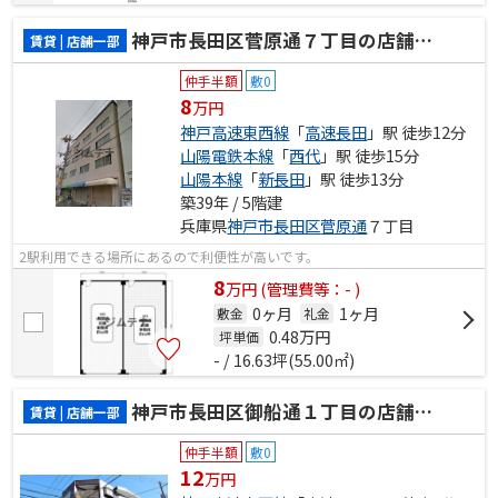
神戸市長田区菅原通７丁目の店舗一部
賃貸 | 店舗一部
仲手半額
敷0
8
万円
神戸高速東西線
「
高速長田
」駅 徒歩12分
山陽電鉄本線
「
西代
」駅 徒歩15分
山陽本線
「
新長田
」駅 徒歩13分
築39年 / 5階建
兵庫県
神戸市長田区
菅原通
７丁目
2駅利用できる場所にあるので利便性が高いです。
8
万
円
(管理費等：- )
0ヶ月
1ヶ月
敷金
礼金
0.48
万円
坪単価
- / 16.63坪(55.00㎡)
神戸市長田区御船通１丁目の店舗一部
賃貸 | 店舗一部
仲手半額
敷0
12
万円