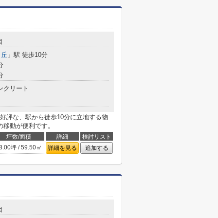
目
ヶ丘
」駅 徒歩10分
分
分
ンクリート
好評な、駅から徒歩10分に立地する物
の移動が便利です。
坪数/面積
詳細
検討リスト
8.00坪 / 59.50㎡
詳細を見る
追加する
目