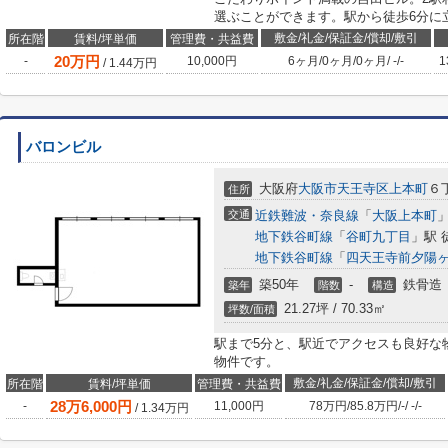
選ぶことができます。駅から徒歩6分に
敷金/礼金/保証金/償却/敷引
所在階
賃料/坪単価
管理費・共益費
20
万円
-
10,000円
6ヶ月
/
0ヶ月
/
0ヶ月
/
-
/
-
1
/
1.44
万円
バロンビル
大阪府
大阪市天王寺区
上本町
６
住所
交通
近鉄難波・奈良線
「
大阪上本町
」
地下鉄谷町線
「
谷町九丁目
」駅 
地下鉄谷町線
「
四天王寺前夕陽
築50年
-
鉄骨造
築年
階数
構造
21.27坪 / 70.33㎡
坪数/面積
駅まで5分と、駅近でアクセスも良好な
物件です。
敷金/礼金/保証金/償却/敷引
所在階
賃料/坪単価
管理費・共益費
28
万
6,000
円
-
11,000円
78万円
/
85.8万円
/
-
/
-
/
-
/
1.34
万円