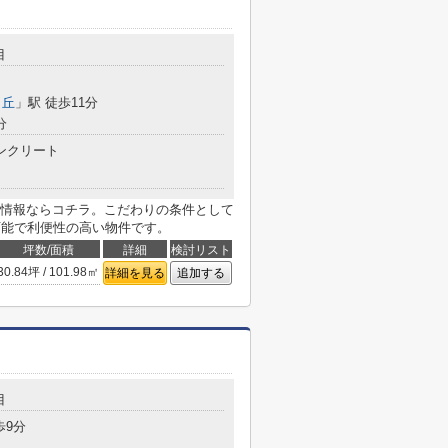
目
ヶ丘
」駅 徒歩11分
分
ンクリート
情報ならコチラ。こだわりの条件として
可能で利便性の高い物件です。
坪数/面積
詳細
検討リスト
30.84坪 / 101.98㎡
詳細を見る
追加する
目
歩9分