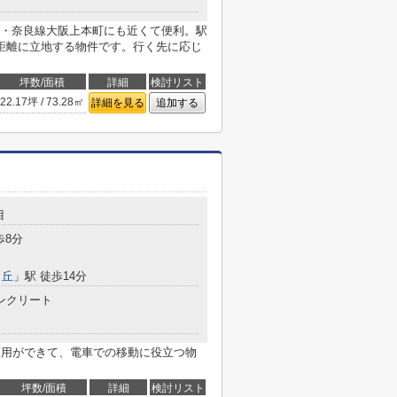
・奈良線大阪上本町にも近くて便利。駅
距離に立地する物件です。行く先に応じ
坪数/面積
詳細
検討リスト
22.17坪 / 73.28㎡
詳細を見る
追加する
目
歩8分
ヶ丘
」駅 徒歩14分
ンクリート
利用ができて、電車での移動に役立つ物
坪数/面積
詳細
検討リスト