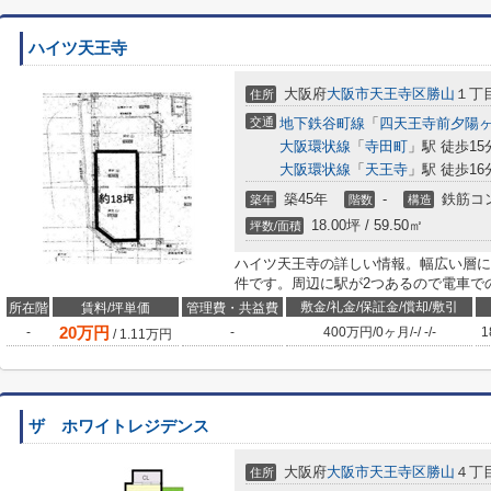
ハイツ天王寺
大阪府
大阪市天王寺区
勝山
１丁
住所
交通
地下鉄谷町線
「
四天王寺前夕陽
大阪環状線
「
寺田町
」駅 徒歩15
大阪環状線
「
天王寺
」駅 徒歩16
築45年
-
鉄筋コ
築年
階数
構造
18.00坪 / 59.50㎡
坪数/面積
ハイツ天王寺の詳しい情報。幅広い層に
件です。周辺に駅が2つあるので電車で
敷金/礼金/保証金/償却/敷引
所在階
賃料/坪単価
管理費・共益費
20
万円
-
-
400万円
/
0ヶ月
/
-
/
-
/
-
1
/
1.11
万円
ザ ホワイトレジデンス
大阪府
大阪市天王寺区
勝山
４丁
住所