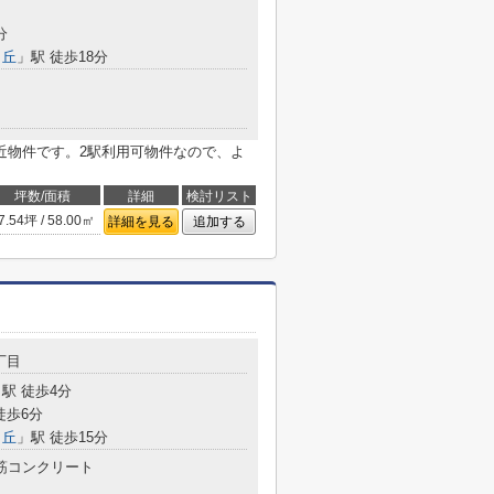
分
ヶ丘
」駅 徒歩18分
近物件です。2駅利用可物件なので、よ
坪数/面積
詳細
検討リスト
7.54坪 / 58.00㎡
詳細を見る
追加する
丁目
駅 徒歩4分
徒歩6分
ヶ丘
」駅 徒歩15分
筋コンクリート