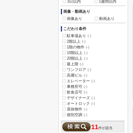
3日以内
1週間以内
画像・動画あり
画像あり
動画あり
こだわり条件
駐車場あり
(-)
2階以上
(-)
1階の物件
(-)
10階以上
(-)
20階以上
(-)
最上階
(-)
ワンフロア
(-)
高層ビル
(-)
エレベーター
(-)
事務所可
(-)
飲食店可
(-)
デザイナーズ
(-)
オートロック
(-)
居抜物件
(-)
個別空調
(-)
11
件が該当