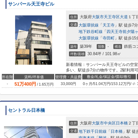
サンパール天王寺ビル
大阪府
大阪市天王寺区
大道
１丁
住所
交通
大阪環状線
「
天王寺
」駅 徒歩7分
地下鉄谷町線
「
四天王寺前夕陽
大阪環状線
「
寺田町
」駅 徒歩15
築39年
-
鉄筋コ
築年
階数
構造
30.84坪 / 101.98㎡
坪数/面積
新着情報：サンパール天王寺ビルの空室
多い、駅徒歩7分の物件です。2駅利用
敷金/礼金/保証金/償却/敷引
所在階
賃料/坪単価
管理費・共益費
51
万
400
円
-
33,000円
0ヶ月
/
51.04万円
/
153.12万円
/
-
/
-
/
1.65
万円
セントラル日本橋
大阪府
大阪市中央区
日本橋
２丁
住所
交通
地下鉄千日前線
「
日本橋
」駅 徒
南海本線
「
難波
」駅 徒歩9分