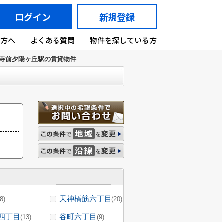
ログイン
新規登録
の方へ
よくある質問
物件を探している方
寺前夕陽ヶ丘駅の賃貸物件
天神橋筋六丁目
(8)
(20)
四丁目
谷町六丁目
(13)
(9)