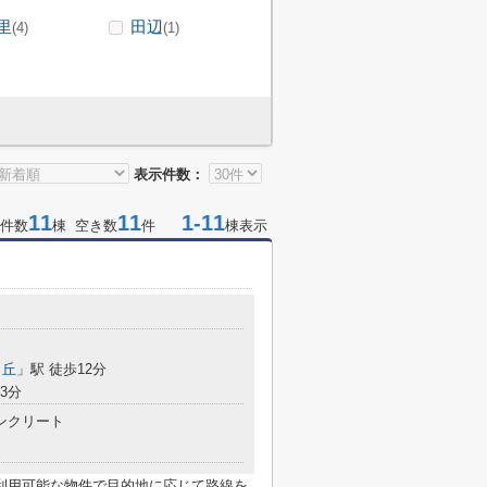
里
田辺
(4)
(1)
表示件数：
11
11
1-11
件数
棟 空き数
件
棟表示
ヶ丘
」駅 徒歩12分
3分
ンクリート
利用可能な物件で目的地に応じて路線を