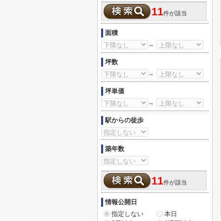
11
件が該当
面積
～
坪数
～
坪単価
～
駅からの徒歩
築年数
11
件が該当
情報公開日
指定しない
本日