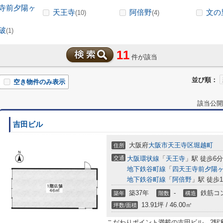
寺前夕陽ヶ
天王寺
阿倍野
文の
(10)
(4)
破
(1)
11
件が該当
並び順：
空き物件のみ表示
該当公開
吉田ビル
大阪府
大阪市天王寺区
堀越町
住所
交通
大阪環状線
「
天王寺
」駅 徒歩6分
地下鉄谷町線
「
四天王寺前夕陽
地下鉄谷町線
「
阿倍野
」駅 徒歩1
築37年
-
鉄筋コ
築年
階数
構造
13.91坪 / 46.00㎡
坪数/面積
こだわりポイント満載の吉田ビル。2駅