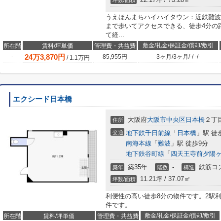
坪数/面積
うえほんまちハイハイタウン：近鉄難波
まで歩いてアクセスできる、徒歩4分の
て経...
敷金/礼金/保証金/償却/敷引
所在階
賃料/坪単価
管理費・共益費
24
万
3,870
円
-
85,955円
3ヶ月
/
3ヶ月
/
-
/
-
/
-
/
1.1
万円
エクシード日本橋
大阪府
大阪市中央区
日本橋
２丁
住所
交通
地下鉄千日前線
「
日本橋
」駅 徒
南海本線
「
難波
」駅 徒歩9分
地下鉄谷町線
「
四天王寺前夕陽
築35年
-
鉄筋コ
築年
階数
構造
11.21坪 / 37.07㎡
坪数/面積
利便性の高い徒歩8分の物件です。2駅
件です。
敷金/礼金/保証金/償却/敷引
所在階
賃料/坪単価
管理費・共益費