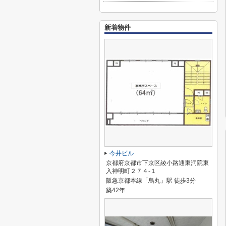
新着物件
今井ビル
京都府京都市下京区綾小路通東洞院東
入神明町２７４-１
阪急京都本線「烏丸」駅 徒歩3分
築42年