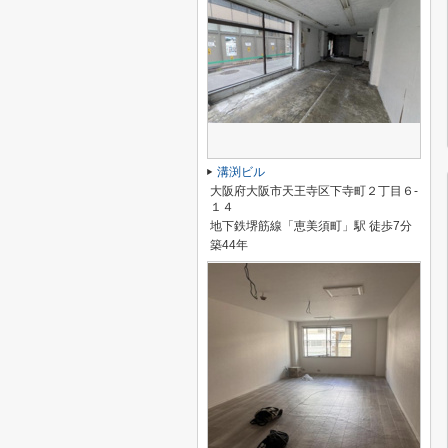
溝渕ビル
大阪府大阪市天王寺区下寺町２丁目６-
１４
地下鉄堺筋線「恵美須町」駅 徒歩7分
築44年