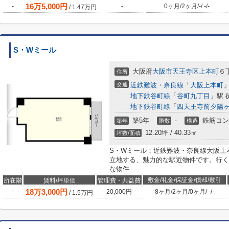
16
万
5,000
円
-
-
0ヶ月
/
2ヶ月
/
-
/
-
/
-
/
1.47
万円
S・Wミール
大阪府
大阪市天王寺区
上本町
６
住所
交通
近鉄難波・奈良線
「
大阪上本町
」
地下鉄谷町線
「
谷町九丁目
」駅 
地下鉄谷町線
「
四天王寺前夕陽
築5年
-
鉄筋コン
築年
階数
構造
12.20坪 / 40.33㎡
坪数/面積
S・Wミール：近鉄難波・奈良線大阪上
立地する、魅力的な駅近物件です。行く
な物件...
敷金/礼金/保証金/償却/敷引
所在階
賃料/坪単価
管理費・共益費
18
万
3,000
円
-
20,000円
8ヶ月
/
2ヶ月
/
0ヶ月
/
-
/
-
/
1.5
万円