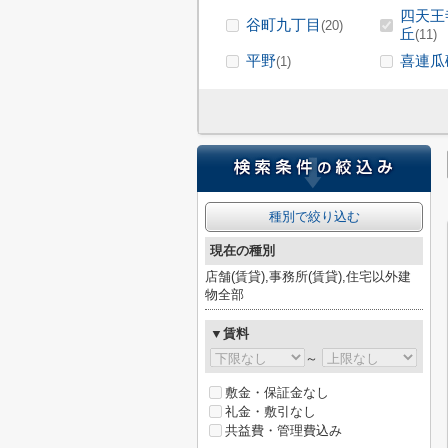
四天王
谷町九丁目
(20)
丘
(11)
平野
喜連瓜
(1)
種別で絞り込む
現在の種別
店舗(賃貸),事務所(賃貸),住宅以外建
物全部
▼賃料
～
敷金・保証金なし
礼金・敷引なし
共益費・管理費込み