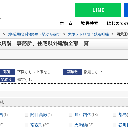
LINE
ホーム
物件検索
はじめて
版
>
(事業用(賃貸))路線・駅から探す
>
大阪メトロ地下鉄谷町線
>
四天王
の店舗、事務所、住宅以外建物全部一覧
面積
下限なし～上限なし
築年数
指定しない
間取り
指定なし
込む
宮
関目高殿
野江内代
都島
(1)
(4)
(13)
南森町
天満橋
谷町
(6)
(39)
(23)