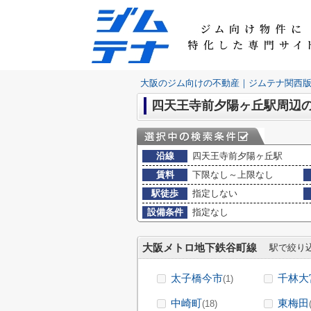
大阪のジム向けの不動産｜ジムテナ関西
四天王寺前夕陽ヶ丘駅周辺
沿線
四天王寺前夕陽ヶ丘駅
賃料
下限なし～上限なし
駅徒歩
指定しない
設備条件
指定なし
大阪メトロ地下鉄谷町線
駅で絞り
太子橋今市
千林大
(1)
中崎町
東梅田
(18)