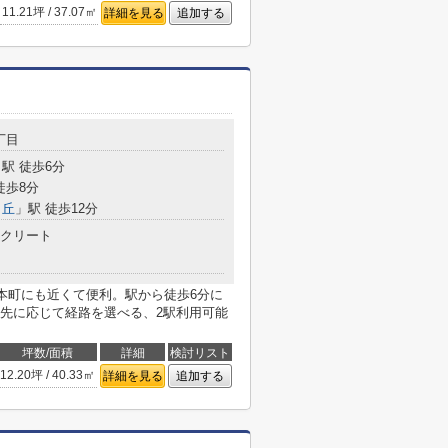
11.21坪 / 37.07㎡
詳細を見る
追加する
丁目
駅 徒歩6分
徒歩8分
ヶ丘
」駅 徒歩12分
クリート
本町にも近くて便利。駅から徒歩6分に
先に応じて経路を選べる、2駅利用可能
坪数/面積
詳細
検討リスト
12.20坪 / 40.33㎡
詳細を見る
追加する