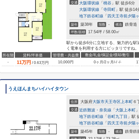
交通
大阪環状線
「
桃谷
」駅 徒歩6分
大阪環状線
「
寺田町
」駅 徒歩14
地下鉄谷町線
「
四天王寺前夕陽
築38年
-
鉄骨造
築年
階数
構造
17.54坪 / 58.00㎡
坪数/面積
駅から徒歩6分に立地する、魅力的な駅
く電車を利用する方にピッタリですね。
敷金/礼金/保証金/償却/敷引
所在階
賃料/坪単価
管理費・共益費
11
万円
-
10,000円
0ヶ月
/
2ヶ月
/
-
/
-
/
-
1
/
0.63
万円
うえほんまちハイハイタウン
大阪府
大阪市天王寺区
上本町
６
住所
交通
近鉄難波・奈良線
「
大阪上本町
」
地下鉄谷町線
「
谷町九丁目
」駅 
地下鉄谷町線
「
四天王寺前夕陽
築45年
-
鉄骨鉄
築年
階数
構造
22.17坪 / 73.28㎡