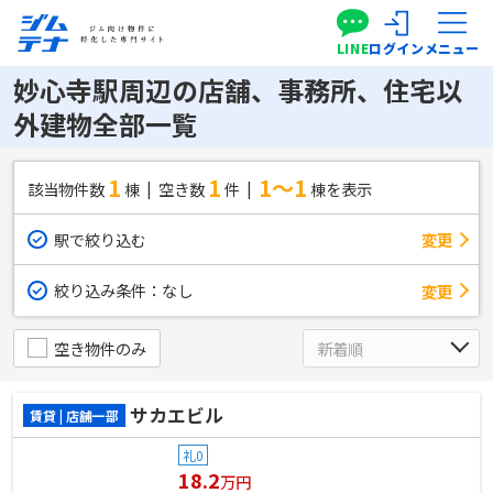
LINE
ログイン
メニュー
妙心寺駅周辺の店舗、事務所、住宅以
外建物全部一覧
1
1
1～1
該当物件数
棟
空き数
件
棟を表示
駅で絞り込む
変更
絞り込み条件：
なし
変更
空き物件のみ
サカエビル
賃貸 | 店舗一部
礼0
18.2
万円