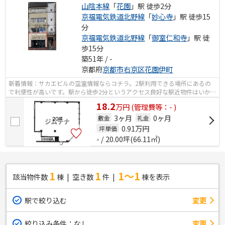
山陰本線
「
花園
」駅 徒歩2分
京福電気鉄道北野線
「
妙心寺
」駅 徒歩15
分
京福電気鉄道北野線
「
御室仁和寺
」駅 徒
歩15分
築51年 / -
京都府
京都市右京区
花園伊町
新着情報：サカエビルの空室情報ならコチラ。2駅利用できる場所にあるの
で利便性が高いです。駅から徒歩2分というアクセス良好な駅近物件はいかが
ですか。
18.2
万
円
(管理費等：- )
3ヶ月
0ヶ月
敷金
礼金
0.91
万円
坪単価
- / 20.00坪(66.11㎡)
1
1
1～1
該当物件数
棟
空き数
件
棟を表示
駅で絞り込む
変更
絞り込み条件：
なし
変更