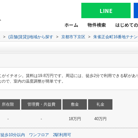
LINE
ホーム
物件検索
はじめて
版
>
(店舗(賃貸))地域から探す
>
京都市下京区
>
朱雀正会町16番地テナン
こがイチオシ。賃料は19.8万円です。周辺には、徒歩2分で利用できる駅があ
なので、室内の温度調整が簡単です。
所在階
管理費・共益費
敷金
礼金
-
-
18万円
40万円
駅徒歩10分以内
ワンフロア
2駅利用可