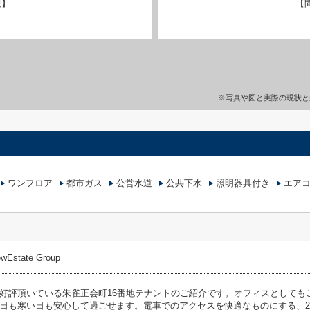
観】
【
※写真や図と実際の現状と
ワンフロア
都市ガス
公営水道
公共下水
照明器具付き
エア
state Group
好評頂いている朱雀正会町16番地テナントのご紹介です。オフィスとしても
日も寒い日も安心して過ごせます。電車でのアクセスを快適なものにする、2