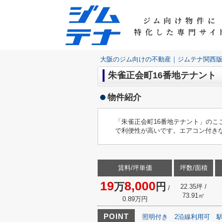
大阪のジム向けの不動産｜ジムテナ関西
朱雀正会町16番地テナント
物件紹介
「朱雀正会町16番地テナント」のこ
で利便性が高いです。エアコン付き
賃料/坪単価
坪数/面積
19
8,000
万
円
22.35坪 /
/
73.91㎡
0.89万円
POINT
照明付き
2沿線利用可