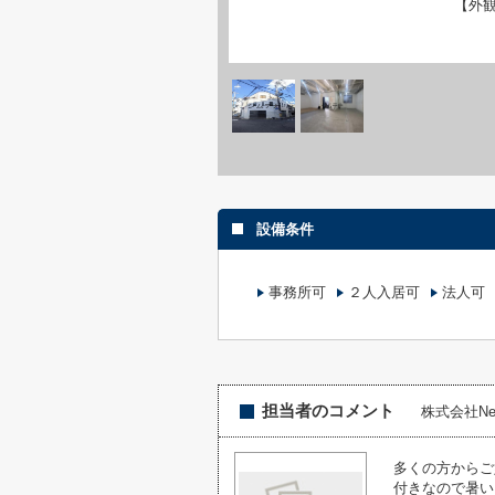
【外
設備条件
事務所可
２人入居可
法人可
担当者のコメント
株式会社NewE
多くの方からご
付きなので暑い