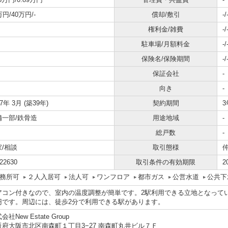
万円/40万円/-
償却/敷引
-/
権利金/雑費
-/
駐車場/月額料金
-/
保険名/保険期間
-/
保証会社
-
向き
-
87年 3月 (築39年)
契約期間
3
舗一部/鉄骨造
用途地域
-
総戸数
-
家/相談
取引態様
22630
取引条件の有効期限
2
務所可
２人入居可
法人可
ワンフロア
都市ガス
公営水道
公共下
アコン付きなので、室内の温度調整が簡単です。2駅利用できる立地となってい
円です。周辺には、徒歩2分で利用できる駅があります。
会社New Estate Group
阪府大阪市北区南森町１丁目3−27 南森町丸井ビル７Ｆ