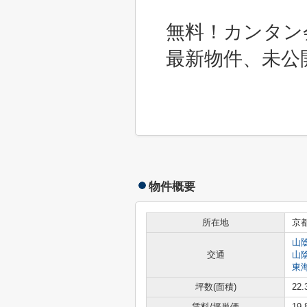
無料！カンタン
最新物件、未公
物件概要
所在地
京
山
交通
山
東
坪数(面積)
22.
賃料/坪単価
19