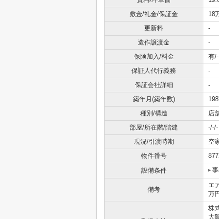
敷金/礼金/保証金
18
更新料
-
造作譲渡金
-
保険加入/料金
有/-
保証人代行義務
-
保証会社詳細
-
築年月(築年数)
19
種別/構造
店
部屋/所在階/階建
-/-/-
現況/引渡時期
空
物件番号
877
事
設備条件
エ
備考
万
株式
大