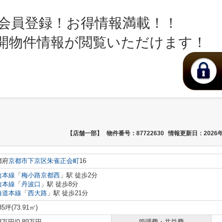
会員登録！お得情報満載！！
開物件情報が閲覧いただけます！
【店舗一部】
物件番号：87722630
情報更新日：2026年
都府
京都市下京区
朱雀正会町
16
陰本線
「
梅小路京都西
」駅 徒歩2分
陰本線
「
丹波口
」駅 徒歩8分
海道本線
「
西大路
」駅 徒歩21分
35坪(73.91㎡)
.8万円/0.89万円
管理費・共益費
-