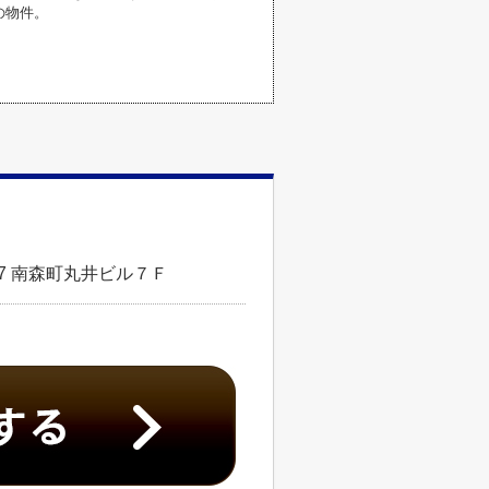
の物件。
7 南森町丸井ビル７Ｆ