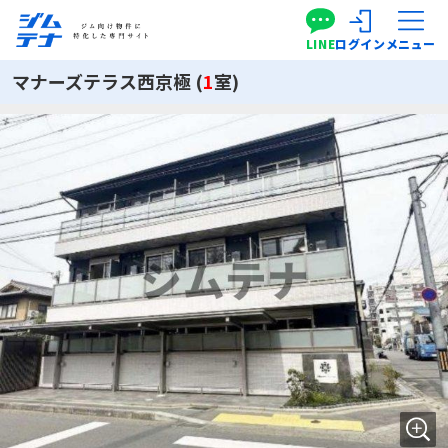
LINE
ログイン
メニュー
マナーズテラス西京極 (
1
室)