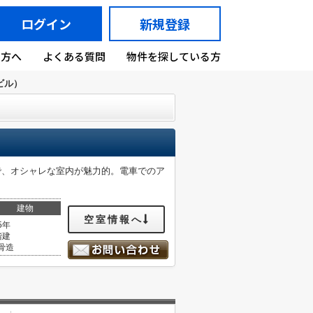
ログイン
新規登録
の方へ
よくある質問
物件を探している方
エビル）
で、オシャレな室内が魅力的。電車でのア
建物
空室情報へ
5年
階建
骨造