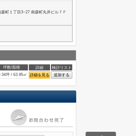
森町１丁目3−27 南森町丸井ビル７Ｆ
坪数/面積
詳細
検討リスト
9.34坪 / 63.95㎡
詳細を見る
追加する