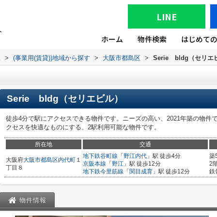
LINE
ホーム
物件検索
はじめて
版
>
(事業用(賃貸))地域から探す
>
大阪市都島区
>
Serie bldg（セリ
Serie bldg（セリエビル）
徒歩4分で駅にアクセスできる物件です。ニーズの高い、2021年築の物件
クセスを快適なものにする、2駅利用可能な物件です。
所在地
交通
地下鉄谷町線
「
野江内代
」駅 徒歩4分
築
大阪府
大阪市都島区
内代町
１
京阪本線
「
野江
」駅 徒歩12分
2
丁目８
地下鉄今里筋線
「
関目成育
」駅 徒歩12分
鉄
物件情報