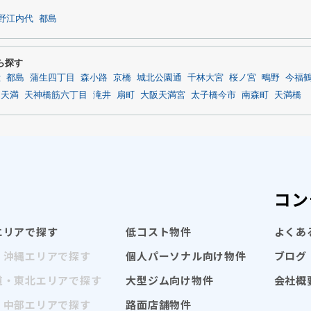
野江内代
都島
から探す
殿
都島
蒲生四丁目
森小路
京橋
城北公園通
千林大宮
桜ノ宮
鴫野
今福
天満
天神橋筋六丁目
滝井
扇町
大阪天満宮
太子橋今市
南森町
天満橋
コン
エリアで探す
低コスト物件
よくあ
・沖縄エリアで探す
個人パーソナル向け物件
ブログ
道・東北エリアで探す
大型ジム向け物件
会社概
・中部エリアで探す
路面店舗物件