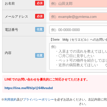
お名前
必須
メールアドレス
必須
電話番号
任意
【Serie bldg（セリエビル）へのお問
内容
任意
LINEでのお問い合わせを優先的にご対応させてただきます。
https://line.me/R/ti/p/@648vsubd
※
利用規約
及び
プライバシーポリシー
を必ずお読みください。左記内容に同
さい。