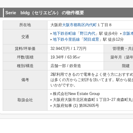
Serie bldg（セリエビル）
の物件概要
所在地
大阪府
大阪市都島区
内代町
１丁目８
地下鉄谷町線
「
野江内代
」駅 徒歩4分
京阪
交通
地下鉄今里筋線
「
関目成育
」駅 徒歩12分
賃料/坪単価
32.944万円 / 1.7万円
管理費・共
坪数/面積
19.34坪 / 63.95㎡
築年月（築
種別/構造
店舗一部 / 鉄骨造
階建
2駅利用できるので電車をよく使う方におすす
備考
は多くの方からご好評を頂いてます。駅から徒
いかがですか。
株式会社New Estate Group
大阪府大阪市北区南森町１丁目3−27 南森町
取扱会社
大阪府知事 (1) 第062605号