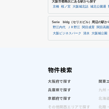
大阪市都島区にある駅から探す
京橋
桜ノ宮
大阪城北詰
城北公園通
Serie bldg（セリエビル）周辺の駅
野江内代
ＪＲ野江
関目成育
関目高
大阪ビジネスパーク
清水
大阪城公園
物件検索
大阪府で探す
関東
兵庫県で探す
九州
京都府で探す
北海
その他関西エリアで探す
北陸