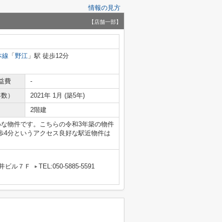
情報の見方
【店舗一部】
本線
「
野江
」駅 徒歩12分
益費
-
年数）
2021年 1月 (築5年)
2階建
めな物件です。こちらの令和3年築の物件
歩4分というアクセス良好な駅近物件は
丸井ビル７Ｆ
TEL:050-5885-5591