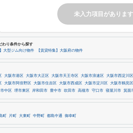
未入力項目がありま
こだわり条件から探す
】大型ジム向け物件
【賃貸特集】大阪府の物件
区
大阪市港区
大阪市大正区
大阪市天王寺区
大阪市浪速区
大阪市西淀川
区
大阪市阿倍野区
大阪市住吉区
大阪市西成区
大阪市淀川区
大阪市鶴見
堺市中区
堺市東区
岸和田市
豊中市
吹田市
高槻市
守口市
寝屋川市
箕面
島町
片町
大東町
中野町
都島中通
御幸町