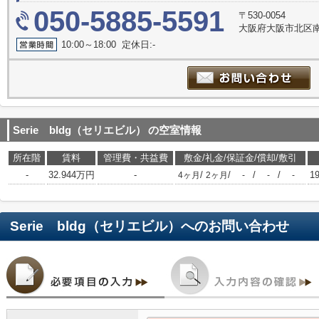
050-5885-5591
〒530-0054
大阪府大阪市北区南
10:00～18:00 定休日:-
Serie bldg（セリエビル）
の空室情報
所在階
賃料
管理費・共益費
敷金/礼金/保証金/償却/敷引
-
32.944万円
-
/
/
/
/
1
4ヶ月
2ヶ月
-
-
-
Serie bldg（セリエビル）
へのお問い合わせ