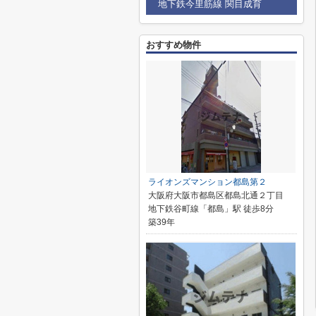
地下鉄今里筋線 関目成育
おすすめ物件
ライオンズマンション都島第２
大阪府大阪市都島区都島北通２丁目
地下鉄谷町線「都島」駅 徒歩8分
築39年