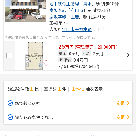
地下鉄今里筋線
「
清水
」駅 徒歩18分
京阪本線
「
守口市
」駅 徒歩21分
京阪本線
「
土居
」駅 徒歩21分
築40年 / -
大阪府
守口市
寺方本通
１丁目
2駅利用できる立地となっていて、アクセスが良いです。
25
万
円
(管理費等：20,000円 )
0ヶ月
2ヶ月
敷金
礼金
0.4
万円
坪単価
- / 61.90坪(204.64㎡)
1
1
1～1
該当物件数
棟
空き数
件
棟を表示
駅で絞り込む
変更
絞り込み条件：
なし
変更