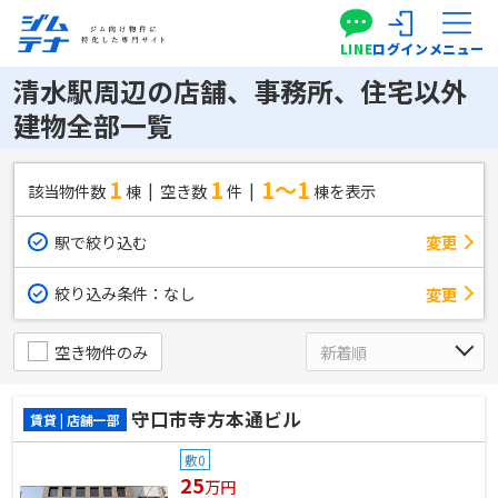
LINE
ログイン
メニュー
清水駅周辺の店舗、事務所、住宅以外
建物全部一覧
1
1
1～1
該当物件数
棟
空き数
件
棟を表示
駅で絞り込む
変更
絞り込み条件：
なし
変更
空き物件のみ
守口市寺方本通ビル
賃貸 | 店舗一部
敷0
25
万円