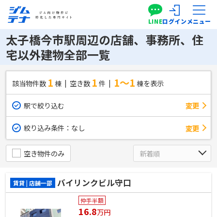
LINE
ログイン
メニュー
太子橋今市駅周辺の店舗、事務所、住
宅以外建物全部一覧
1
1
1～1
該当物件数
棟
空き数
件
棟を表示
駅で絞り込む
変更
絞り込み条件：
なし
変更
空き物件のみ
バイリンクビル守口
賃貸 | 店舗一部
仲手半額
16.8
万円