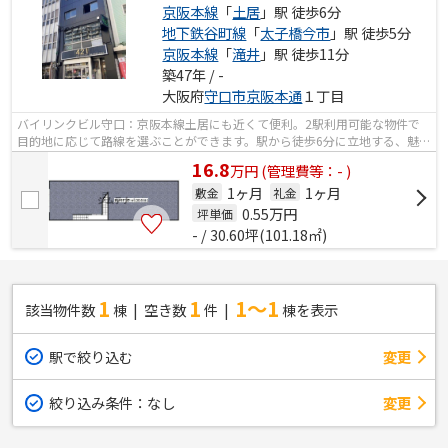
京阪本線
「
土居
」駅 徒歩6分
地下鉄谷町線
「
太子橋今市
」駅 徒歩5分
京阪本線
「
滝井
」駅 徒歩11分
築47年 / -
大阪府
守口市
京阪本通
１丁目
バイリンクビル守口：京阪本線土居にも近くて便利。2駅利用可能な物件で
目的地に応じて路線を選ぶことができます。駅から徒歩6分に立地する、魅力
的な駅近物件です。
16.8
万
円
(管理費等：- )
1ヶ月
1ヶ月
敷金
礼金
0.55
万円
坪単価
- / 30.60坪(101.18㎡)
1
1
1～1
該当物件数
棟
空き数
件
棟を表示
駅で絞り込む
変更
絞り込み条件：
なし
変更