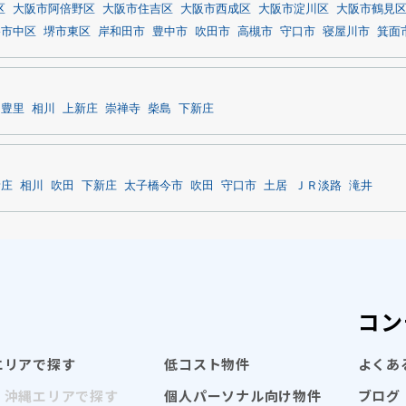
区
大阪市阿倍野区
大阪市住吉区
大阪市西成区
大阪市淀川区
大阪市鶴見
堺市中区
堺市東区
岸和田市
豊中市
吹田市
高槻市
守口市
寝屋川市
箕面
う豊里
相川
上新庄
崇禅寺
柴島
下新庄
新庄
相川
吹田
下新庄
太子橋今市
吹田
守口市
土居
ＪＲ淡路
滝井
コン
エリアで探す
低コスト物件
よくあ
・沖縄エリアで探す
個人パーソナル向け物件
ブログ