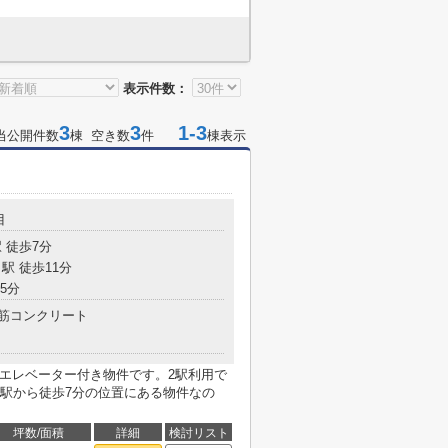
表示件数：
3
3
1-3
当公開件数
棟 空き数
件
棟表示
目
 徒歩7分
駅 徒歩11分
5分
筋コンクリート
らはエレベーター付き物件です。2駅利用で
駅から徒歩7分の位置にある物件なの
坪数/面積
詳細
検討リスト