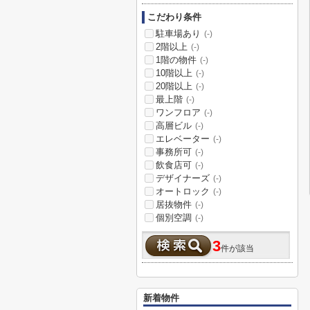
こだわり条件
駐車場あり
(-)
2階以上
(-)
1階の物件
(-)
10階以上
(-)
20階以上
(-)
最上階
(-)
ワンフロア
(-)
高層ビル
(-)
エレベーター
(-)
事務所可
(-)
飲食店可
(-)
デザイナーズ
(-)
オートロック
(-)
居抜物件
(-)
個別空調
(-)
3
件が該当
新着物件