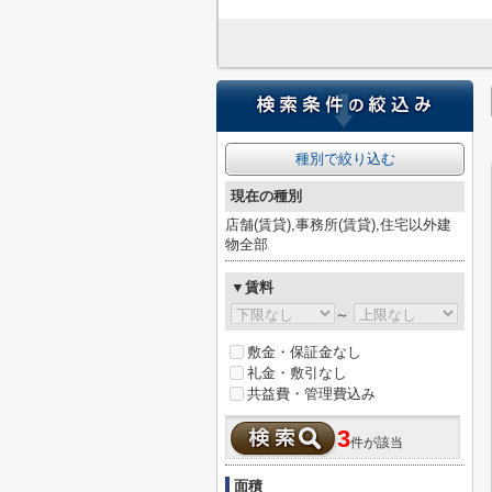
種別で絞り込む
現在の種別
店舗(賃貸),事務所(賃貸),住宅以外建
物全部
▼賃料
～
敷金・保証金なし
礼金・敷引なし
共益費・管理費込み
3
件が該当
面積