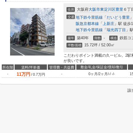
大阪府
大阪市東淀川区
豊里
６丁
住所
交通
地下鉄今里筋線
「
だいどう豊里
」
阪急京都本線
「
上新庄
」駅 徒歩1
地下鉄今里筋線
「
瑞光四丁目
」駅
築40年
-
鉄筋コ
築年
階数
構造
15.72坪 / 52.00㎡
坪数/面積
こだわりポイント満載の久一ビル。2駅
が良いです。
敷金/礼金/保証金/償却/敷引
所在階
賃料/坪単価
管理費・共益費
11
万円
-
-
0ヶ月
/
2ヶ月
/
-
/
-
/
-
1
/
0.7
万円
該