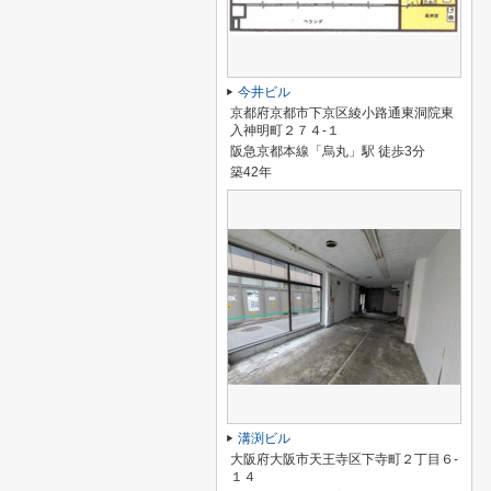
今井ビル
京都府京都市下京区綾小路通東洞院東
入神明町２７４-１
阪急京都本線「烏丸」駅 徒歩3分
築42年
溝渕ビル
大阪府大阪市天王寺区下寺町２丁目６-
１４