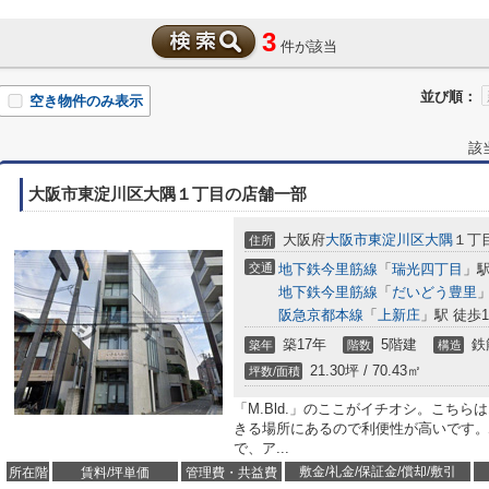
3
件が該当
並び順：
空き物件のみ表示
該
大阪市東淀川区大隅１丁目の店舗一部
大阪府
大阪市東淀川区
大隅
１丁
住所
交通
地下鉄今里筋線
「
瑞光四丁目
」駅
地下鉄今里筋線
「
だいどう豊里
」
阪急京都本線
「
上新庄
」駅 徒歩1
築17年
5階建
鉄
築年
階数
構造
21.30坪 / 70.43㎡
坪数/面積
「M.Bld.」のここがイチオシ。こち
きる場所にあるので利便性が高いです。
で、ア...
敷金/礼金/保証金/償却/敷引
所在階
賃料/坪単価
管理費・共益費