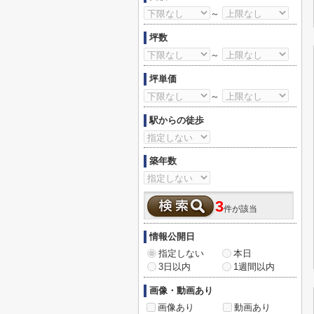
～
坪数
～
坪単価
～
駅からの徒歩
築年数
3
件が該当
情報公開日
指定しない
本日
3日以内
1週間以内
画像・動画あり
画像あり
動画あり