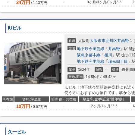
24
万円
-
-
0ヶ月
/
3ヶ月
/
0ヶ月
/
-
/
-
2
/
1.13
万円
IUビル
大阪府
大阪市東淀川区
井高野
１
住所
交通
地下鉄今里筋線
「
井高野
」駅 徒
阪急京都本線
「
相川
」駅 徒歩11
地下鉄今里筋線
「
瑞光四丁目
」駅
築24年
-
鉄骨鉄
築年
階数
構造
14.95坪 / 49.42㎡
坪数/面積
IUビル：地下鉄今里筋線井高野にも近
使う方におすすめな物件です。駅から徒
敷金/礼金/保証金/償却/敷引
所在階
賃料/坪単価
管理費・共益費
10
万円
-
-
2ヶ月
/
1ヶ月
/
-
/
-
/
-
1
/
0.67
万円
久一ビル