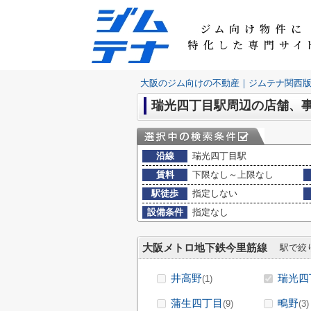
大阪のジム向けの不動産｜ジムテナ関西
瑞光四丁目駅周辺の店舗、
沿線
瑞光四丁目駅
賃料
下限なし～上限なし
駅徒歩
指定しない
設備条件
指定なし
大阪メトロ地下鉄今里筋線
駅で絞
井高野
瑞光四
(1)
蒲生四丁目
鴫野
(9)
(3)