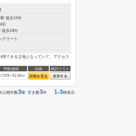
目
駅 徒歩14分
4分
 徒歩19分
ンクリート
利用できる立地となっていて、アクセス
坪数/面積
詳細
検討リスト
5.72坪 / 52.00㎡
詳細を見る
追加する
3
3
1-3
当公開件数
棟 空き数
件
棟表示