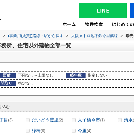
LINE
ホーム
物件検索
はじめて
版
>
(事業用(賃貸))路線・駅から探す
>
大阪メトロ地下鉄今里筋線
>
瑞光
事務所、住宅以外建物全部一覧
面積
下限なし～上限なし
築年数
指定しない
間取り
指定なし
り込む
丁目
だいどう豊里
太子橋今市
清水
(3)
(2)
(1)
緑橋
今里
(6)
(4)