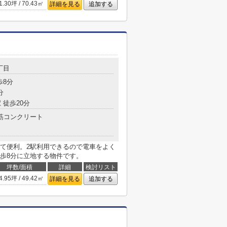
1.30坪 / 70.43㎡
詳細を見る
追加する
丁目
歩8分
分
 徒歩20分
筋コンクリート
くて便利。2駅利用できるので電車をよく
歩8分に立地する物件です。
坪数/面積
詳細
検討リスト
4.95坪 / 49.42㎡
詳細を見る
追加する