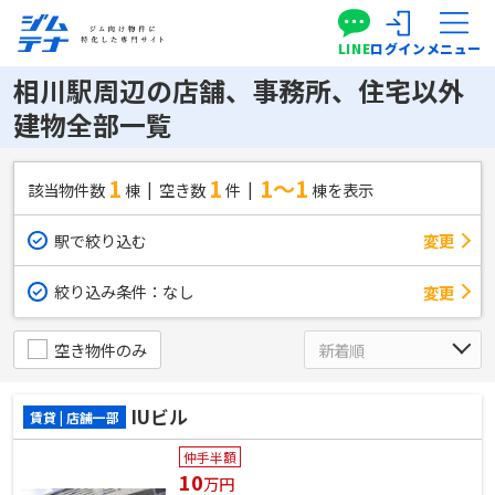
LINE
ログイン
メニュー
相川駅周辺の店舗、事務所、住宅以外
建物全部一覧
1
1
1～1
該当物件数
棟
空き数
件
棟を表示
駅で絞り込む
変更
絞り込み条件：
なし
変更
空き物件のみ
IUビル
賃貸 | 店舗一部
仲手半額
10
万円