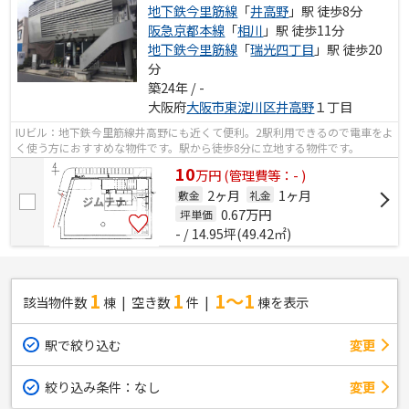
地下鉄今里筋線
「
井高野
」駅 徒歩8分
阪急京都本線
「
相川
」駅 徒歩11分
地下鉄今里筋線
「
瑞光四丁目
」駅 徒歩20
分
築24年 / -
大阪府
大阪市東淀川区
井高野
１丁目
IUビル：地下鉄今里筋線井高野にも近くて便利。2駅利用できるので電車をよ
く使う方におすすめな物件です。駅から徒歩8分に立地する物件です。
10
万
円
(管理費等：- )
2ヶ月
1ヶ月
敷金
礼金
0.67
万円
坪単価
- / 14.95坪(49.42㎡)
1
1
1～1
該当物件数
棟
空き数
件
棟を表示
駅で絞り込む
変更
絞り込み条件：
なし
変更