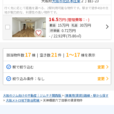
大阪府
大阪市北区
本庄東
２丁目1-23
行く先に応じて経路を選べる、2駅利用可能な物件です。駅まで徒歩4分の立
地が魅力的な、利便性の高い物件です。
16.5
万
円
(管理費等：- )
15万円
30万円
敷金
礼金
0.72
万円
坪単価
- / 22.92坪(75.80㎡)
17
21
1～17
該当物件数
棟
空き数
件
棟を表示
駅で絞り込む
変更
絞り込み条件：
なし
変更
大阪のジム向けの不動産｜ジムテナ関西版
>
(事業用(賃貸))路線・駅から探す
>
大阪メトロ地下鉄谷町線
>
天神橋筋六丁目駅の賃貸物件