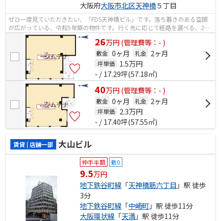
大阪府
大阪市北区
天神橋
５丁目
ぜひ一度見ていただきたい、「FDS天神橋ビル」です。落ち着きのある空間
が広がっている、令和5年築の物件です。行く先に応じて経路を選べる、2駅
利用可能な物件です。駅まで4分と、駅...
26
万
円
(管理費等：- )
0ヶ月
2ヶ月
敷金
礼金
1.5
万円
坪単価
- / 17.29坪(57.18㎡)
40
万
円
(管理費等：- )
0ヶ月
2ヶ月
敷金
礼金
2.3
万円
坪単価
- / 17.40坪(57.55㎡)
大山ビル
賃貸 | 店舗一部
仲手半額
敷0
9.5
万円
地下鉄谷町線
「
天神橋筋六丁目
」駅 徒歩
3分
地下鉄谷町線
「
中崎町
」駅 徒歩11分
大阪環状線
「
天満
」駅 徒歩11分