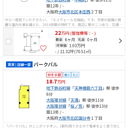
築12年 / -
大阪府
大阪市北区
本庄西
２丁目
ぜひ一度見ていただきたい、「エスヴェール北梅田」です。充実の設備と綺
麗な室内を兼ね備えた、2014年築の物件です。周辺に駅が二つあり、交通の
利便性が高いです。こちらはエレベー...
22
万
円
(管理費等：- )
6ヶ月
0ヶ月
敷金
礼金
1.03
万円
坪単価
- / 21.32坪(70.51㎡)
パークパル
賃貸 | 店舗一部
仲手半額
敷0
礼0
18.7
万円
地下鉄谷町線
「
天神橋筋六丁目
」駅 徒歩
6分
大阪環状線
「
天満
」駅 徒歩11分
大阪環状線
「
桜ノ宮
」駅 徒歩13分
築13年 / -
大阪府
大阪市北区
国分寺
１丁目
「パークパル」のここがイチオシ。2駅利用できるので電車をよく使う方に