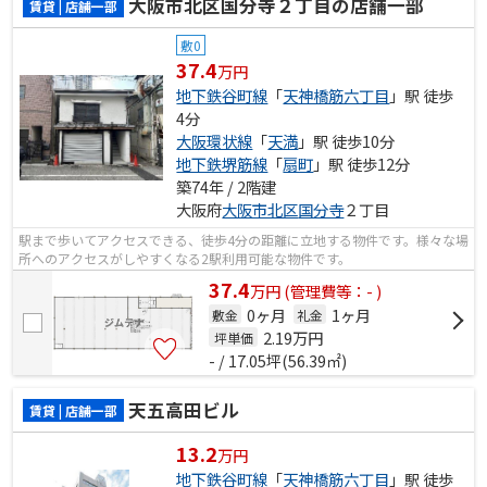
大阪市北区国分寺２丁目の店舗一部
賃貸 | 店舗一部
敷0
37.4
万円
地下鉄谷町線
「
天神橋筋六丁目
」駅 徒歩
4分
大阪環状線
「
天満
」駅 徒歩10分
地下鉄堺筋線
「
扇町
」駅 徒歩12分
築74年 / 2階建
大阪府
大阪市北区
国分寺
２丁目
駅まで歩いてアクセスできる、徒歩4分の距離に立地する物件です。様々な場
所へのアクセスがしやすくなる2駅利用可能な物件です。
37.4
万
円
(管理費等：- )
0ヶ月
1ヶ月
敷金
礼金
2.19
万円
坪単価
- / 17.05坪(56.39㎡)
天五高田ビル
賃貸 | 店舗一部
13.2
万円
地下鉄谷町線
「
天神橋筋六丁目
」駅 徒歩