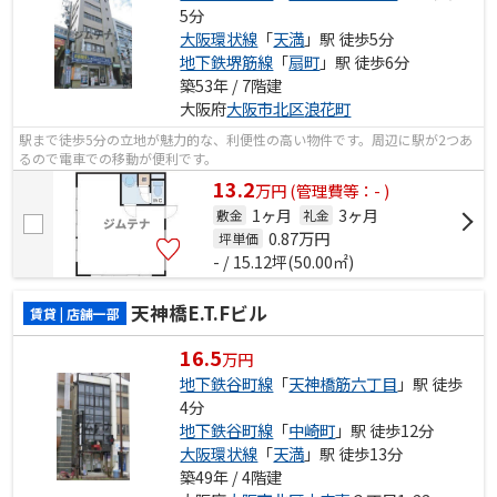
5分
大阪環状線
「
天満
」駅 徒歩5分
地下鉄堺筋線
「
扇町
」駅 徒歩6分
築53年 / 7階建
大阪府
大阪市北区
浪花町
駅まで徒歩5分の立地が魅力的な、利便性の高い物件です。周辺に駅が2つあ
るので電車での移動が便利です。
13.2
万
円
(管理費等：- )
1ヶ月
3ヶ月
敷金
礼金
0.87
万円
坪単価
- / 15.12坪(50.00㎡)
天神橋E.T.Fビル
賃貸 | 店舗一部
16.5
万円
地下鉄谷町線
「
天神橋筋六丁目
」駅 徒歩
4分
地下鉄谷町線
「
中崎町
」駅 徒歩12分
大阪環状線
「
天満
」駅 徒歩13分
築49年 / 4階建