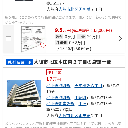
築56年 / -
大阪府
大阪市北区
天神橋
７丁目
駅が周辺に2つあるので行動範囲が広がります。周辺には、徒歩3分で利用で
きる駅があります。
9.5
万
円
(管理費等：15,000円 )
0ヶ月
30万円
敷金
礼金
0.62
万円
坪単価
- / 15.30坪(50.60㎡)
大阪市北区本庄東２丁目の店舗一部
賃貸 | 店舗一部
仲手半額
17
万円
地下鉄谷町線
「
天神橋筋六丁目
」駅 徒歩
10分
地下鉄谷町線
「
中崎町
」駅 徒歩13分
地下鉄御堂筋線
「
中津
」駅 徒歩13分
築35年 / 7階建
大阪府
大阪市北区
本庄東
２丁目
メルヘンパレス：地下鉄谷町線天神橋筋六丁目にも近くて便利。こちらは徒