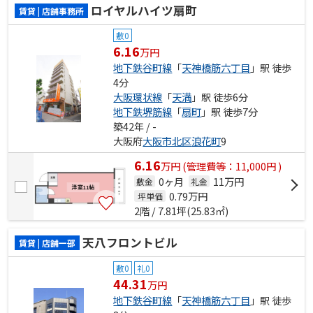
ロイヤルハイツ扇町
賃貸 | 店舗事務所
敷0
6.16
万円
地下鉄谷町線
「
天神橋筋六丁目
」駅 徒歩
4分
大阪環状線
「
天満
」駅 徒歩6分
地下鉄堺筋線
「
扇町
」駅 徒歩7分
築42年 / -
大阪府
大阪市北区
浪花町
9
6.16
万
円
(管理費等：11,000円 )
0ヶ月
11万円
敷金
礼金
0.79
万円
坪単価
2階 / 7.81坪(25.83㎡)
天八フロントビル
賃貸 | 店舗一部
敷0
礼0
44.31
万円
地下鉄谷町線
「
天神橋筋六丁目
」駅 徒歩