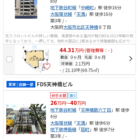
8分
地下鉄谷町線
「
中崎町
」駅 徒歩16分
大阪環状線
「
天満
」駅 徒歩16分
築3年 / -
大阪府
大阪市北区
天神橋
８丁目
天八フロントビルの詳しい情報。清潔感のある室内が魅力的な2023年築の物
件となっており、一押しです。物件の周辺に2駅あるので移動範囲も広がりま
す。アクセスの良い徒歩8分の物件です。
44.31
万
円
(管理費等：- )
0ヶ月
0ヶ月
敷金
礼金
2.1
万円
坪単価
- / 21.10坪(69.75㎡)
FDS天神橋ビル
賃貸 | 店舗一部
仲手半額
敷0
26
40
万円～
万円
地下鉄谷町線
「
天神橋筋六丁目
」駅 徒歩
4分
大阪環状線
「
天満
」駅 徒歩6分
地下鉄堺筋線
「
扇町
」駅 徒歩7分
築3年 / -