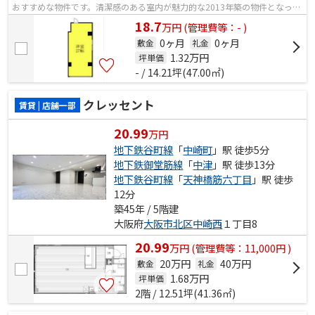
おすすめな物件です。清潔感のある室内が魅力的な2013年築の物件となって
おり、一押しです。根強いニーズを誇る...
18.7
万
円
(管理費等：- )
0ヶ月
0ヶ月
敷金
礼金
1.32
万円
坪単価
- / 14.21坪(47.00㎡)
クレッセント
賃貸 | 店舗一部
20.99
万円
地下鉄谷町線
「
中崎町
」駅 徒歩5分
地下鉄御堂筋線
「
中津
」駅 徒歩13分
地下鉄谷町線
「
天神橋筋六丁目
」駅 徒歩
12分
築45年 / 5階建
大阪府
大阪市北区
中崎西
１丁目8
20.99
万
円
(管理費等：11,000円 )
20万円
40万円
敷金
礼金
1.68
万円
坪単価
2階 / 12.51坪(41.36㎡)