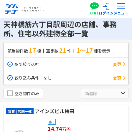
LINE
ログイン
メニュー
天神橋筋六丁目駅周辺の店舗、事務
所、住宅以外建物全部一覧
17
21
1～17
該当物件数
棟
空き数
件
棟を表示
駅で絞り込む
変更
絞り込み条件：
なし
変更
空き物件のみ
アインズビル梅田
賃貸 | 店舗一部
敷0
14.74
万円