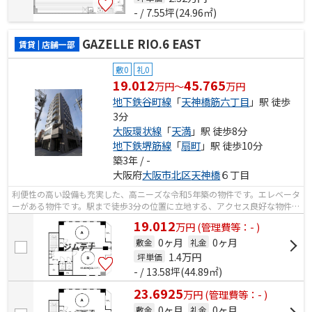
- / 7.55坪(24.96㎡)
GAZELLE RIO.6 EAST
賃貸 | 店舗一部
敷0
礼0
19.012
45.765
万円～
万円
地下鉄谷町線
「
天神橋筋六丁目
」駅 徒歩
3分
大阪環状線
「
天満
」駅 徒歩8分
地下鉄堺筋線
「
扇町
」駅 徒歩10分
築3年 / -
大阪府
大阪市北区
天神橋
６丁目
利便性の高い設備も充実した、高ニーズな令和5年築の物件です。エレベータ
ーがある物件です。駅まで徒歩3分の位置に立地する、アクセス良好な物件で
す。周辺に駅が2つあるので電車での...
19.012
万
円
(管理費等：- )
0ヶ月
0ヶ月
敷金
礼金
1.4
万円
坪単価
- / 13.58坪(44.89㎡)
23.6925
万
円
(管理費等：- )
0ヶ月
0ヶ月
敷金
礼金