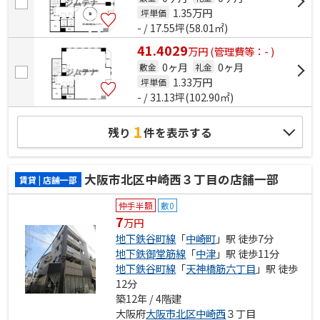
1.35
万円
坪単価
- / 17.55坪(58.01㎡)
41.4029
万
円
(管理費等：- )
0ヶ月
0ヶ月
敷金
礼金
1.33
万円
坪単価
- / 31.13坪(102.90㎡)
1
残り
件を表示する
大阪市北区中崎西３丁目の店舗一部
賃貸 | 店舗一部
仲手半額
敷0
7
万円
地下鉄谷町線
「
中崎町
」駅 徒歩7分
地下鉄御堂筋線
「
中津
」駅 徒歩11分
地下鉄谷町線
「
天神橋筋六丁目
」駅 徒歩
12分
築12年 / 4階建
大阪府
大阪市北区
中崎西
３丁目