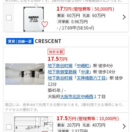
歩10分に立地する物件です。2駅利用可能な物件で移動範囲が広がります。
17
万
円
(管理費等：50,000円 )
60万円
60万円
敷金
礼金
0.96
万円
坪単価
- / 17.69坪(58.50㎡)
CRESCENT
賃貸 | 店舗一部
仲手半額
17.5
万円
地下鉄谷町線
「
中崎町
」駅 徒歩4分
地下鉄御堂筋線
「
中津
」駅 徒歩14分
地下鉄谷町線
「
天神橋筋六丁目
」駅 徒歩
12分
築45年 / -
大阪府
大阪市北区
中崎西
１丁目
周辺には、徒歩4分で利用できる駅があります。2駅利用できる場所にあり、
アクセスが便利です。
17.5
万
円
(管理費等：10,000円 )
20万円
40万円
敷金
礼金
2.32
万円
坪単価