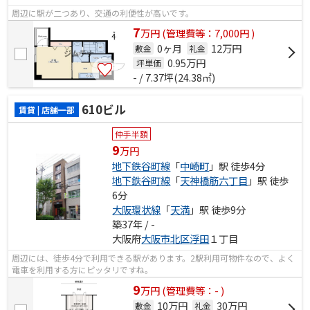
周辺に駅が二つあり、交通の利便性が高いです。
7
万
円
(管理費等：7,000円 )
0ヶ月
12万円
敷金
礼金
0.95
万円
坪単価
- / 7.37坪(24.38㎡)
610ビル
賃貸 | 店舗一部
仲手半額
9
万円
地下鉄谷町線
「
中崎町
」駅 徒歩4分
地下鉄谷町線
「
天神橋筋六丁目
」駅 徒歩
6分
大阪環状線
「
天満
」駅 徒歩9分
築37年 / -
大阪府
大阪市北区
浮田
１丁目
周辺には、徒歩4分で利用できる駅があります。2駅利用可物件なので、よく
電車を利用する方にピッタリですね。
9
万
円
(管理費等：- )
10万円
30万円
敷金
礼金