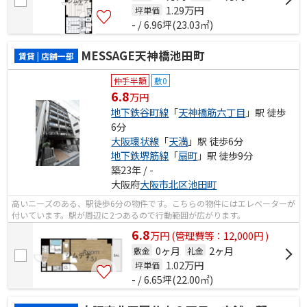
1.29
万円
坪単価
- / 6.96坪(23.03㎡)
MESSAGE天神橋池田町
賃貸 | 店舗一部
仲手半額
敷0
6.8
万円
地下鉄谷町線
「
天神橋筋六丁目
」駅 徒歩
6分
大阪環状線
「
天満
」駅 徒歩6分
地下鉄堺筋線
「
扇町
」駅 徒歩9分
築23年 / -
大阪府
大阪市北区
池田町
高いニーズのある、駅徒歩6分の物件です。こちらの物件にはエレベーターが
付いています。駅が周辺に2つあるので行動範囲が広がります。
6.8
万
円
(管理費等：12,000円 )
0ヶ月
2ヶ月
敷金
礼金
1.02
万円
坪単価
- / 6.65坪(22.00㎡)