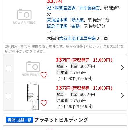
33
万円
地下鉄御堂筋線
「
西中島南方
」駅 徒歩2
分
東海道本線
「
新大阪
」駅 徒歩11分
阪急千里線
「
柴島
」駅 徒歩17分
- / -
大阪府
大阪市淀川区
西中島
３丁目
2駅利用可能で利便性の高い物件です。駅から徒歩2分というアクセス良好な
駅近物件はいかがですか。
33
万
円
(管理費等：15,000円 )
-
300万円
敷金
礼金
2.75
万円
坪単価
- / 11.99坪(39.66㎡)
33
万
円
(管理費等：15,000円 )
-
300万円
敷金
礼金
2.75
万円
坪単価
- / 11.99坪(39.66㎡)
プラネットビルディング
賃貸 | 店舗一部