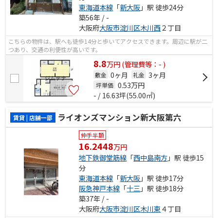
東海道本線
「
新大阪
」駅 徒歩24分
築56年 / -
大阪府
大阪市淀川区
木川西
２丁目
こちらの物件は、駅へも徒歩14分と歩いてアクセスできます。周辺に駅が二
つあり、交通の利便性が高いです。
8.8
万
円
(管理費等：- )
0ヶ月
3ヶ月
敷金
礼金
0.53
万円
坪単価
- / 16.63坪(55.00㎡)
ライオンズマンション新大阪第六
賃貸 | 店舗一部
仲手半額
16.2448
万円
地下鉄御堂筋線
「
西中島南方
」駅 徒歩15
分
東海道本線
「
新大阪
」駅 徒歩17分
阪急神戸本線
「
十三
」駅 徒歩18分
築37年 / -
大阪府
大阪市淀川区
木川東
４丁目