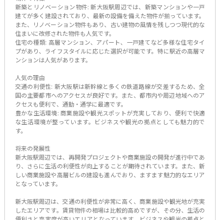
新築とリノベーション物件: 新大阪駅周辺では、新築マンションや一戸
建てが多く建設されており、最新の設備を備えた物件が揃っています。
また、リノベーション物件もあり、古い建物の風情を残しつつ現代的な
住まいに改修された物件も人気です。
住宅の種類: 高層マンション、アパート、一戸建てなど多様な住宅タイ
プがあり、ライフスタイルに応じた選択が可能です。特に駅近の高層マ
ンションは人気があります。
人気の理由
交通の利便性: 新大阪駅は新幹線と多くの鉄道路線が交差するため、全
国の主要都市へのアクセスが良好です。また、都市内や周辺地域へのア
クセスも便利で、通勤・通学に最適です。
豊かな生活環境: 商業施設や観光スポットが充実しており、便利で快適
な生活環境が整っています。ビジネスや観光の拠点としても魅力的で
す。
将来の発展性
新大阪駅周辺では、再開発プロジェクトや商業施設の開発が進行中であ
り、さらに生活の利便性が向上することが期待されています。また、新
しい商業施設や高層ビルの建設も進んでおり、ますます魅力的なエリア
となっています。
新大阪駅周辺は、交通の利便性が非常に高く、商業施設や観光地が充実
したエリアです。賃貸物件の相場は比較的高めですが、その分、生活の
便利さと充実度が高いエリアとなっています。ビジネスや観光の拠点と