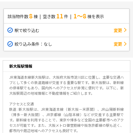
8
11
1～8
該当物件数
棟
空き数
件
棟を表示
駅で絞り込む
変更
絞り込み条件：
なし
変更
新大阪駅情報
JR東海道本線新大阪駅は、大阪府大阪市淀川区に位置し、主要な交通ハ
ブとして多くの鉄道路線が交差する重要な駅です。新大阪駅は、新幹線
の停車駅でもあり、国内外へのアクセスが非常に便利です。以下に、新
大阪駅周辺の地域情報と不動産情報をご紹介します。
アクセスと交通
鉄道: 新大阪駅は、JR東海道本線（新大阪－米原間）、JR山陽新幹線
（博多－新大阪間）、JR京都線（山陰本線）などが交差する主要駅で
す。新幹線を利用することで、東京や博多など全国の主要都市へのアク
セスが可能です。また、大阪メトロ御堂筋線や阪急京都線の駅も近く、
都市内や周辺地域へのアクセスも良好です。