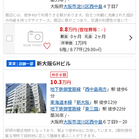
大阪府
大阪市淀川区
西中島
４丁目7
周辺には、徒歩4分で利用できる駅があります。目立つ外観と洗練された設計
の内装を持つデザイナーズ。周辺に駅が二つあり、交通の利便性が高いで
す。
8.8
万
円
(管理費等：- )
0ヶ月
2ヶ月
敷金
礼金
1
万円
坪単価
6階 / 8.77坪(29.00㎡)
新大阪GHビル
賃貸 | 店舗一部
仲手半額
10.3
万円
地下鉄御堂筋線
「
西中島南方
」駅 徒歩6
分
東海道本線
「
新大阪
」駅 徒歩12分
地下鉄御堂筋線
「
東三国
」駅 徒歩22分
築36年 / -
大阪府
大阪市淀川区
西中島
６丁目9－20
好評の駅近物件となっており、駅より徒歩6分に立地しています。2駅利用可
能な物件で目的地に応じて路線を選ぶことができます。