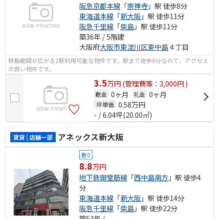
阪急京都本線
「
崇禅寺
」駅 徒歩8分
東海道本線
「
新大阪
」駅 徒歩11分
阪急千里線
「
柴島
」駅 徒歩11分
築36年 / 5階建
大阪府
大阪市東淀川区
東中島
４丁目
移動範囲が広がる2駅利用可能な物件です。駅まで徒歩8分なので、アクセス
の良い物件です。
3.5
万
円
(管理費等：3,000円 )
0ヶ月
0ヶ月
敷金
礼金
0.58
万円
坪単価
- / 6.04坪(20.00㎡)
アネックス新大阪
賃貸 | 店舗一部
敷0
8.8
万円
地下鉄御堂筋線
「
西中島南方
」駅 徒歩4
分
東海道本線
「
新大阪
」駅 徒歩14分
阪急千里線
「
柴島
」駅 徒歩22分
築53年 / -