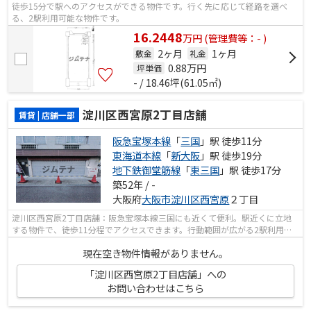
徒歩15分で駅へのアクセスができる物件です。行く先に応じて経路を選べ
る、2駅利用可能な物件です。
16.2448
万
円
(管理費等：- )
2ヶ月
1ヶ月
敷金
礼金
0.88
万円
坪単価
- / 18.46坪(61.05㎡)
淀川区西宮原2丁目店舗
賃貸 | 店舗一部
阪急宝塚本線
「
三国
」駅 徒歩11分
東海道本線
「
新大阪
」駅 徒歩19分
地下鉄御堂筋線
「
東三国
」駅 徒歩17分
築52年 / -
大阪府
大阪市淀川区
西宮原
２丁目
淀川区西宮原2丁目店舗：阪急宝塚本線三国にも近くて便利。駅近くに立地
する物件で、徒歩11分程でアクセスできます。行動範囲が広がる2駅利用可
能な物件です。
現在空き物件情報がありません。
「淀川区西宮原2丁目店舗」への
お問い合わせはこちら