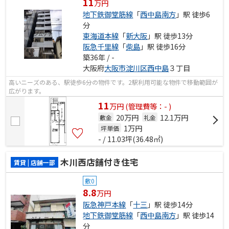
11
万円
地下鉄御堂筋線
「
西中島南方
」駅 徒歩6
分
東海道本線
「
新大阪
」駅 徒歩13分
阪急千里線
「
柴島
」駅 徒歩16分
築36年 / -
大阪府
大阪市淀川区
西中島
３丁目
高いニーズのある、駅徒歩6分の物件です。2駅利用可能な物件で移動範囲が
広がります。
11
万
円
(管理費等：- )
20万円
12.1万円
敷金
礼金
1
万円
坪単価
- / 11.03坪(36.48㎡)
木川西店舗付き住宅
賃貸 | 店舗一部
敷0
8.8
万円
阪急神戸本線
「
十三
」駅 徒歩14分
地下鉄御堂筋線
「
西中島南方
」駅 徒歩14
分