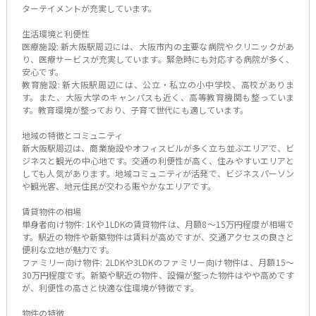
ターテイメントが充実しています。
生活環境と利便性
医療施設: 新大阪駅周辺には、大阪市内の主要な病院やクリニックがあ
り、医療サービスが充実しています。緊急時にも対応する病院が多く、
安心です。
教育施設: 新大阪駅周辺には、公立・私立の小中学校、高校がありま
す。また、大阪大学のキャンパスも近く、高等教育機関も整っていま
す。教育環境が整っており、子育て世代にも適しています。
地域の特徴とコミュニティ
新大阪駅周辺は、商業施設やオフィスビルが多く立ち並ぶエリアで、ビ
ジネスと観光の中心地です。交通の利便性が高く、住みやすいエリアと
しても人気があります。地域コミュニティが活発で、ビジネスパーソン
や観光客、地元住民が交わる賑やかなエリアです。
賃貸物件の相場
単身者向け物件: 1Kや1LDKの賃貸物件は、月額8〜15万円程度が相場で
す。駅近の物件や新築物件は賃料が高めですが、交通アクセスの良さと
便利な立地が魅力です。
ファミリー向け物件: 2LDKや3LDKのファミリー向け物件は、月額15〜
30万円程度です。新築や駅近の物件、設備が整った物件はやや高めです
が、利便性の高さと快適な住環境が特徴です。
物件の特徴