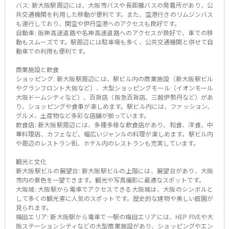
バス: 新大阪駅周辺には、大阪市バスや長距離バスの発着所があり、公
共交通機関を利用した移動が便利です。また、空港行きのリムジンバス
も運行しており、関空や伊丹空港へのアクセスも良好です。
自動車: 阪神高速道路や名神高速道路へのアクセスが良好で、車での移
動もスムーズです。駅周辺には駐車場も多く、公共交通機関と併せて自
動車での利用も便利です。
商業施設と飲食
ショッピング: 新大阪駅周辺には、駅ビル内の商業施設（新大阪駅ビル
やグランフロント大阪など）、大型ショッピングモール（イオンモール
大阪ドームシティなど）、百貨店（阪急百貨店、三越伊勢丹など）があ
り、ショッピングや食事が楽しめます。駅ビル内には、ファッション、
グルメ、土産物など多彩な店舗が揃っています。
飲食店: 新大阪駅周辺には、多種多様な飲食店があり、和食、洋食、中
華料理店、カフェなど、幅広いジャンルの料理が楽しめます。駅ビル内
や周辺のレストラン街、ホテル内のレストランも充実しています。
観光と文化
新大阪駅ビルの展望台: 新大阪駅ビルの上階には、展望台があり、大阪
市内の景色を一望できます。観光や写真撮影に最適なスポットです。
大阪城: 大阪駅から電車でアクセスできる大阪城は、大阪のシンボルと
して多くの観光客に人気のスポットです。歴史的な建物や美しい庭園が
見られます。
梅田エリア: 新大阪駅から電車で一駅の梅田エリアには、HEP FIVEや大
阪ステーションシティなどの大型商業施設があり、ショッピングやエン