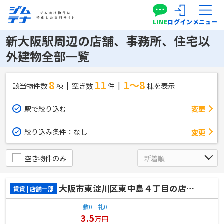
LINE
ログイン
メニュー
新大阪駅周辺の店舗、事務所、住宅以
外建物全部一覧
8
11
1～8
該当物件数
棟
空き数
件
棟を表示
駅で絞り込む
変更
絞り込み条件：
なし
変更
空き物件のみ
大阪市東淀川区東中島４丁目の店舗一部
賃貸 | 店舗一部
敷0
礼0
3.5
万円