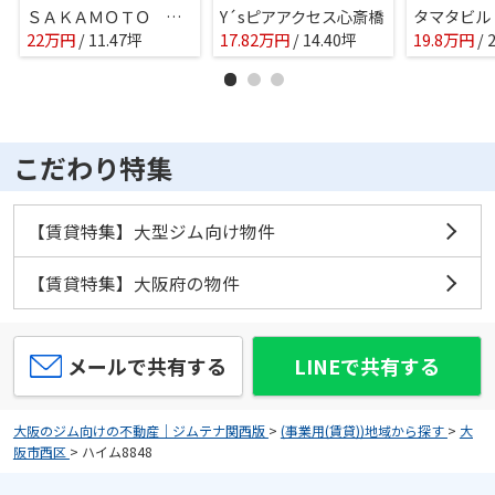
ＳＡＫＡＭＯＴＯ ＢＬＤ．
Y´sピアアクセス心斎橋
タマタビル
22
万
円
/ 11.47坪
17.82
万
円
/ 14.40坪
19.8
万
円
/ 
こだわり特集
【賃貸特集】大型ジム向け物件
【賃貸特集】大阪府の物件
メールで共有する
LINEで共有する
大阪のジム向けの不動産｜ジムテナ関西版
>
(事業用(賃貸))地域から探す
>
大
阪市西区
>
ハイム8848