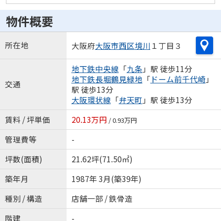
物件概要
所在地
大阪府
大阪市西区
境川
１丁目３
地下鉄中央線
「
九条
」駅 徒歩11分
地下鉄長堀鶴見緑地
「
ドーム前千代崎
」
交通
駅 徒歩13分
大阪環状線
「
弁天町
」駅 徒歩13分
賃料 / 坪単価
20.13万円
/ 0.93万円
管理費等
-
坪数(面積)
21.62坪(71.50㎡)
築年月
1987年 3月(築39年)
種別 / 構造
店舗一部 / 鉄骨造
階建
-