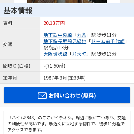
基本情報
賃料
20.13万円
地下鉄中央線
「
九条
」駅 徒歩11分
地下鉄長堀鶴見緑地
「
ドーム前千代崎
」
交通
駅 徒歩13分
大阪環状線
「
弁天町
」駅 徒歩13分
間取り(面積)
-(71.50㎡)
築年月
1987年 3月(築39年)
お問い合わせ(無料)
「ハイム8848」のここがイチオシ。周辺に駅が二つあり、交通
の利便性が高いです。駅近くに立地する物件で、徒歩11分程で
アクセスできます。