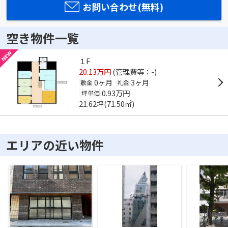
お問い合わせ(無料)
空き物件一覧
１F
20.13万円
(管理費等：-)
0ヶ月
3ヶ月
敷金
礼金
0.93万円
坪単価
21.62坪(71.50㎡)
エリアの近い物件