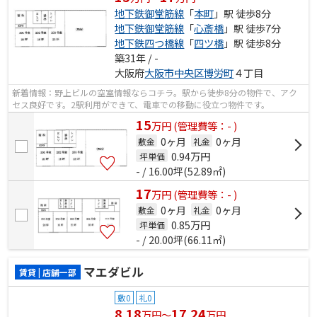
地下鉄御堂筋線
「
本町
」駅 徒歩8分
地下鉄御堂筋線
「
心斎橋
」駅 徒歩7分
地下鉄四つ橋線
「
四ツ橋
」駅 徒歩8分
築31年 / -
大阪府
大阪市中央区
博労町
４丁目
新着情報：野上ビルの空室情報ならコチラ。駅から徒歩8分の物件で、アク
セス良好です。2駅利用ができて、電車での移動に役立つ物件です。
15
万
円
(管理費等：- )
0ヶ月
0ヶ月
敷金
礼金
0.94
万円
坪単価
- / 16.00坪(52.89㎡)
17
万
円
(管理費等：- )
0ヶ月
0ヶ月
敷金
礼金
0.85
万円
坪単価
- / 20.00坪(66.11㎡)
マエダビル
賃貸 | 店舗一部
敷0
礼0
8.18
17.24
万円～
万円