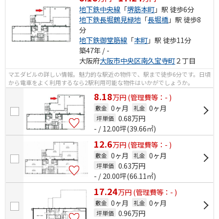
地下鉄中央線
「
堺筋本町
」駅 徒歩6分
地下鉄長堀鶴見緑地
「
長堀橋
」駅 徒歩8
分
地下鉄御堂筋線
「
本町
」駅 徒歩11分
築47年 / -
大阪府
大阪市中央区
南久宝寺町
２丁目
マエダビルの詳しい情報。魅力的な駅近の物件で、駅まで徒歩6分です。日頃
から電車をよく利用するなら2駅利用可能な物件はいかがでしょうか。
8.18
万
円
(管理費等：- )
0ヶ月
0ヶ月
敷金
礼金
0.68
万円
坪単価
- / 12.00坪(39.66㎡)
12.6
万
円
(管理費等：- )
0ヶ月
0ヶ月
敷金
礼金
0.63
万円
坪単価
- / 20.00坪(66.11㎡)
17.24
万
円
(管理費等：- )
0ヶ月
0ヶ月
敷金
礼金
0.96
万円
坪単価