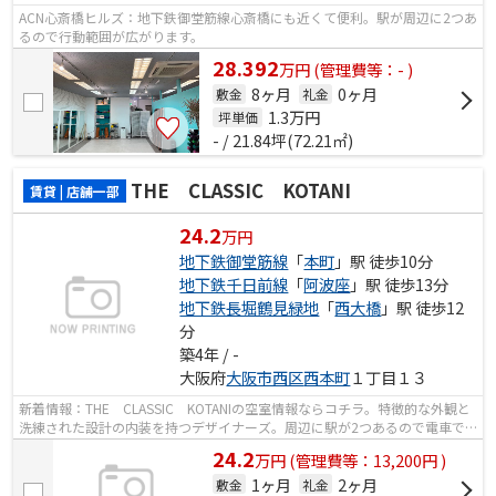
ACN心斎橋ヒルズ：地下鉄御堂筋線心斎橋にも近くて便利。駅が周辺に2つあ
るので行動範囲が広がります。
28.392
万
円
(管理費等：- )
8ヶ月
0ヶ月
敷金
礼金
1.3
万円
坪単価
- / 21.84坪(72.21㎡)
THE CLASSIC KOTANI
賃貸 | 店舗一部
24.2
万円
地下鉄御堂筋線
「
本町
」駅 徒歩10分
地下鉄千日前線
「
阿波座
」駅 徒歩13分
地下鉄長堀鶴見緑地
「
西大橋
」駅 徒歩12
分
築4年 / -
大阪府
大阪市西区
西本町
１丁目１３
新着情報：THE CLASSIC KOTANIの空室情報ならコチラ。特徴的な外観と
洗練された設計の内装を持つデザイナーズ。周辺に駅が2つあるので電車で
の移動が便利です。
24.2
万
円
(管理費等：13,200円 )
1ヶ月
2ヶ月
敷金
礼金