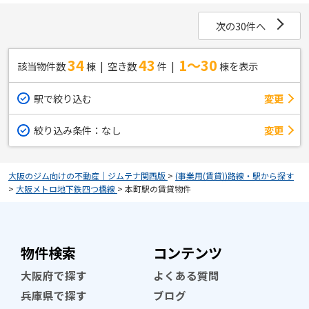
次の30件へ
34
43
1～30
該当物件数
棟
空き数
件
棟を表示
駅で絞り込む
変更
絞り込み条件：
なし
変更
大阪のジム向けの不動産｜ジムテナ関西版
>
(事業用(賃貸))路線・駅から探す
>
大阪メトロ地下鉄四つ橋線
>
本町駅の賃貸物件
物件検索
コンテンツ
大阪府で探す
よくある質問
兵庫県で探す
ブログ