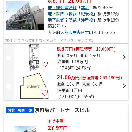
8.8
21.06
万円～
万円
地下鉄御堂筋線
「
本町
」駅 徒歩8分
地下鉄四つ橋線
「
肥後橋
」駅 徒歩12分
地下鉄御堂筋線
「
淀屋橋
」駅 徒歩13分
築20年 / -
大阪府
大阪市中央区
本町
４丁目6−25
2駅利用できる立地となっていて、アクセスが良いです。
8.8
万
円
(管理費等：10,000円 )
0ヶ月
1ヶ月
敷金
礼金
1.18
万円
坪単価
- / 7.48坪(24.76㎡)
21.06
万
円
(管理費等：63,180円 )
10ヶ月
0ヶ月
敷金
礼金
1
万円
坪単価
- / 21.03坪(69.55㎡)
京町堀パートナーズビル
賃貸 | 店舗一部
仲手半額
27.9
万円