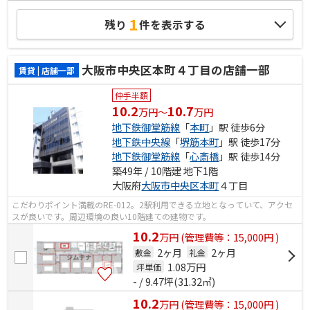
1
残り
件を表示する
大阪市中央区本町４丁目の店舗一部
賃貸 | 店舗一部
仲手半額
10.2
10.7
万円～
万円
地下鉄御堂筋線
「
本町
」駅 徒歩6分
地下鉄中央線
「
堺筋本町
」駅 徒歩17分
地下鉄御堂筋線
「
心斎橋
」駅 徒歩14分
築49年 / 10階建 地下1階
大阪府
大阪市中央区
本町
４丁目
こだわりポイント満載のRE-012。2駅利用できる立地となっていて、アクセ
スが良いです。周辺環境の良い10階建ての建物です。
10.2
万
円
(管理費等：15,000円 )
2ヶ月
2ヶ月
敷金
礼金
1.08
万円
坪単価
- / 9.47坪(31.32㎡)
10.2
万
円
(管理費等：15,000円 )