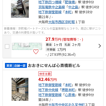
地下鉄四つ橋線
「
肥後橋
」駅 徒歩9分
京阪電鉄中之島線
「
中之島
」駅 徒歩14分
地下鉄御堂筋線
「
本町
」駅 徒歩18分
築21年 / -
大阪府
大阪市西区
京町堀
１丁目
新着情報：京町堀パートナーズビルの空室情報ならコチラ。周辺に駅が二つ
あり、交通の利便性が高いです。
27.9
万
円
(管理費等：- )
1ヶ月
2ヶ月
敷金
礼金
1
万円
坪単価
- / 27.93坪(92.36㎡)
おおきにせんば心斎橋筋ビル
賃貸 | 店舗一部
仲手半額
42.46
万円
地下鉄御堂筋線
「
本町
」駅 徒歩5分
地下鉄中央線
「
堺筋本町
」駅 徒歩9分
地下鉄御堂筋線
「
心斎橋
」駅 徒歩9分
築34年 / -
大阪府
大阪市中央区
北久宝寺町
３丁目