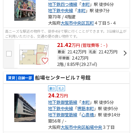
地下鉄四つ橋線
「
本町
」駅 徒歩6分
地下鉄中央線
「
本町
」駅 徒歩7分
築70年 / 4階建
大阪府
大阪市中央区
瓦町
４丁目５-４
高ニーズな駅近の物件で、徒歩4分で駅に行くことができます。3沿線以上が
ご利用いただける、交通の便の良い物件です。
21.42
万
円
(管理費等：- )
21.42万円
21.42万円
敷金
礼金
2.42
万円
坪単価
2階 / 8.85坪(29.27㎡)
船場センタービル７号館
賃貸 | 店舗一部
敷0
礼0
24.2
万円
地下鉄御堂筋線
「
本町
」駅 徒歩5分
地下鉄中央線
「
堺筋本町
」駅 徒歩5分
地下鉄御堂筋線
「
心斎橋
」駅 徒歩14分
築56年 / -
大阪府
大阪市中央区
船場中央
３丁目