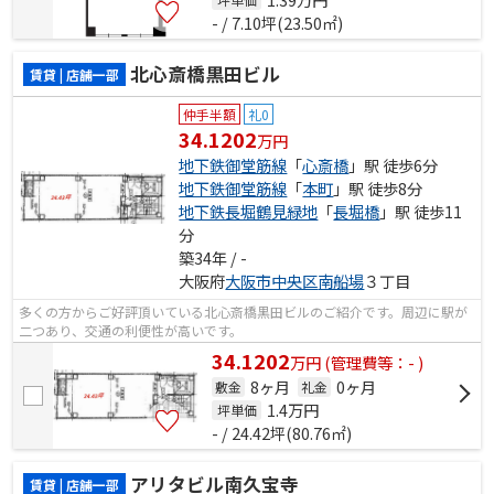
- / 7.10坪(23.50㎡)
北心斎橋黒田ビル
賃貸 | 店舗一部
仲手半額
礼0
34.1202
万円
地下鉄御堂筋線
「
心斎橋
」駅 徒歩6分
地下鉄御堂筋線
「
本町
」駅 徒歩8分
地下鉄長堀鶴見緑地
「
長堀橋
」駅 徒歩11
分
築34年 / -
大阪府
大阪市中央区
南船場
３丁目
多くの方からご好評頂いている北心斎橋黒田ビルのご紹介です。周辺に駅が
二つあり、交通の利便性が高いです。
34.1202
万
円
(管理費等：- )
8ヶ月
0ヶ月
敷金
礼金
1.4
万円
坪単価
- / 24.42坪(80.76㎡)
アリタビル南久宝寺
賃貸 | 店舗一部