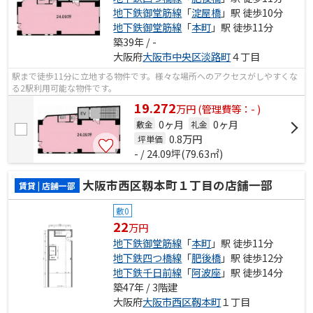
地下鉄御堂筋線
「
淀屋橋
」駅 徒歩10分
地下鉄御堂筋線
「
本町
」駅 徒歩11分
築39年 / -
大阪府
大阪市中央区
淡路町
４丁目
駅まで徒歩11分に立地する物件です。様々な場所へのアクセスがしやすくな
る2駅利用可能な物件です。
19.272
万
円
(管理費等：- )
0ヶ月
0ヶ月
敷金
礼金
0.8
万円
坪単価
- / 24.09坪(79.63㎡)
大阪市西区靱本町１丁目の店舗一部
賃貸 | 店舗一部
敷0
22
万円
地下鉄御堂筋線
「
本町
」駅 徒歩11分
地下鉄四つ橋線
「
肥後橋
」駅 徒歩12分
地下鉄千日前線
「
阿波座
」駅 徒歩14分
築47年 / 3階建
大阪府
大阪市西区
靱本町
１丁目