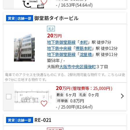
- / 16.53坪(54.64㎡)
御堂筋タイホービル
賃貸 | 店舗一部
礼0
20
万円
地下鉄御堂筋線
「
本町
」駅 徒歩7分
地下鉄中央線
「
堺筋本町
」駅 徒歩12分
地下鉄御堂筋線
「
淀屋橋
」駅 徒歩11分
築58年 / -
大阪府
大阪市中央区
備後町
３丁目
電車でのアクセスを快適なものにする、2駅利用可能な物件です。こちらは徒
歩7分に立地する物件です。
20
万
円
(管理費等：25,000円 )
6ヶ月
0ヶ月
敷金
礼金
0.8
万円
坪単価
- / 25.00坪(82.64㎡)
RE-021
賃貸 | 店舗一部