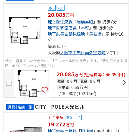
敷0
礼0
20.085
万円
地下鉄中央線
「
堺筋本町
」駅 徒歩7分
地下鉄御堂筋線
「
本町
」駅 徒歩9分
地下鉄長堀鶴見緑地
「
長堀橋
」駅 徒歩10
分
築39年 / -
大阪府
大阪市中央区
南久宝寺町
２丁目
ぜひ一度見ていただきたい、「アリタビル南久宝寺」です。2駅利用できる場
所にあり、アクセスが便利です。
20.085
万
円
(管理費等：46,350円 )
0ヶ月
0ヶ月
敷金
礼金
0.65
万円
坪単価
- / 30.90坪(102.16㎡)
CITY POLE大光ビル
賃貸 | 店舗一部
仲手半額
敷0
礼0
19.272
万円
地下鉄四つ橋線
「
肥後橋
」駅 徒歩11分