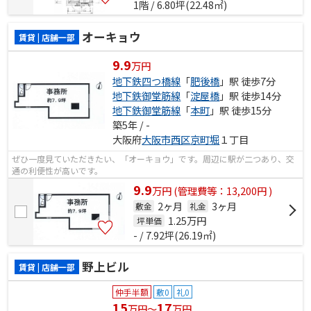
1階 / 6.80坪(22.48㎡)
オーキョウ
賃貸 | 店舗一部
9.9
万円
地下鉄四つ橋線
「
肥後橋
」駅 徒歩7分
地下鉄御堂筋線
「
淀屋橋
」駅 徒歩14分
地下鉄御堂筋線
「
本町
」駅 徒歩15分
築5年 / -
大阪府
大阪市西区
京町堀
１丁目
ぜひ一度見ていただきたい、「オーキョウ」です。周辺に駅が二つあり、交
通の利便性が高いです。
9.9
万
円
(管理費等：13,200円 )
2ヶ月
3ヶ月
敷金
礼金
1.25
万円
坪単価
- / 7.92坪(26.19㎡)
野上ビル
賃貸 | 店舗一部
仲手半額
敷0
礼0
15
17
万円～
万円