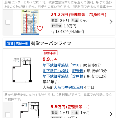
船場センタービル７号館：地下鉄御堂筋線本町にも近くて便利。駅まで徒歩
5分の立地が魅力的な、利便性の高い物件です。2駅利用できるので電車をよ
く使う方におすすめな物件です。
24.2
万
円
(管理費等：73,969円 )
0ヶ月
0ヶ月
敷金
礼金
1.8
万円
坪単価
- / 13.48坪(44.56㎡)
御堂アーバンライフ
賃貸 | 店舗一部
仲手半額
9.9
万円
地下鉄御堂筋線
「
本町
」駅 徒歩9分
地下鉄四つ橋線
「
肥後橋
」駅 徒歩13分
地下鉄御堂筋線
「
淀屋橋
」駅 徒歩12分
築43年 / -
大阪府
大阪市中央区
瓦町
４丁目
駅から徒歩9分に立地する物件です。2駅利用ができて、電車での移動に役立
つ物件です。
9.9
万
円
(管理費等：- )
1ヶ月
1ヶ月
敷金
礼金
1.39
万円
坪単価