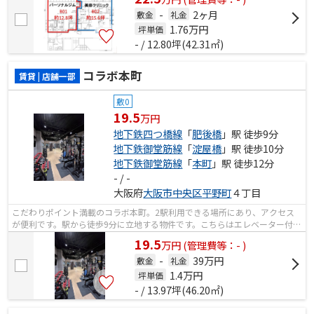
-
2ヶ月
敷金
礼金
1.76
万円
坪単価
- / 12.80坪(42.31㎡)
コラボ本町
賃貸 | 店舗一部
敷0
19.5
万円
地下鉄四つ橋線
「
肥後橋
」駅 徒歩9分
地下鉄御堂筋線
「
淀屋橋
」駅 徒歩10分
地下鉄御堂筋線
「
本町
」駅 徒歩12分
- / -
大阪府
大阪市中央区
平野町
４丁目
こだわりポイント満載のコラボ本町。2駅利用できる場所にあり、アクセス
が便利です。駅から徒歩9分に立地する物件です。こちらはエレベーター付き
物件です。
19.5
万
円
(管理費等：- )
-
39万円
敷金
礼金
1.4
万円
坪単価
- / 13.97坪(46.20㎡)