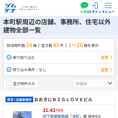
LINE
ログイン
メニュー
本町駅周辺の店舗、事務所、住宅以外
建物全部一覧
34
43
1～30
該当物件数
棟
空き数
件
棟を表示
駅で絞り込む
変更
絞り込み条件：
なし
変更
空き物件のみ
おおきにＢＩＧＬＯＶＥビル
賃貸 | 店舗事務所
21.42
万円
地下鉄御堂筋線
「
本町
」駅 徒歩4分