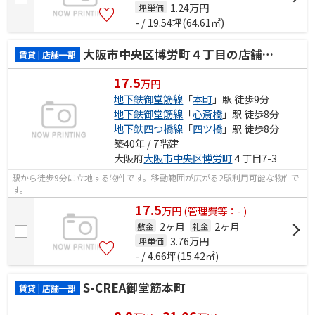
1.24
万円
坪単価
- / 19.54坪(64.61㎡)
大阪市中央区博労町４丁目の店舗一部
賃貸 | 店舗一部
17.5
万円
地下鉄御堂筋線
「
本町
」駅 徒歩9分
地下鉄御堂筋線
「
心斎橋
」駅 徒歩8分
地下鉄四つ橋線
「
四ツ橋
」駅 徒歩8分
築40年 / 7階建
大阪府
大阪市中央区
博労町
４丁目7-3
駅から徒歩9分に立地する物件です。移動範囲が広がる2駅利用可能な物件で
す。
17.5
万
円
(管理費等：- )
2ヶ月
2ヶ月
敷金
礼金
3.76
万円
坪単価
- / 4.66坪(15.42㎡)
S-CREA御堂筋本町
賃貸 | 店舗一部