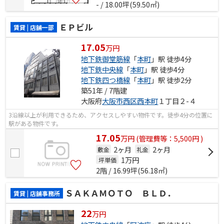
- / 18.00坪(59.50㎡)
ＥＰビル
賃貸 | 店舗一部
17.05
万円
地下鉄御堂筋線
「
本町
」駅 徒歩4分
地下鉄中央線
「
本町
」駅 徒歩4分
地下鉄四つ橋線
「
本町
」駅 徒歩2分
築51年 / 7階建
大阪府
大阪市西区
西本町
１丁目２-４
3沿線以上が利用できるため、アクセスしやすい物件です。徒歩4分の位置に
駅がある物件です。
17.05
万
円
(管理費等：5,500円 )
2ヶ月
2ヶ月
敷金
礼金
1
万円
坪単価
2階 / 16.99坪(56.18㎡)
ＳＡＫＡＭＯＴＯ ＢＬＤ．
賃貸 | 店舗事務所
22
万円