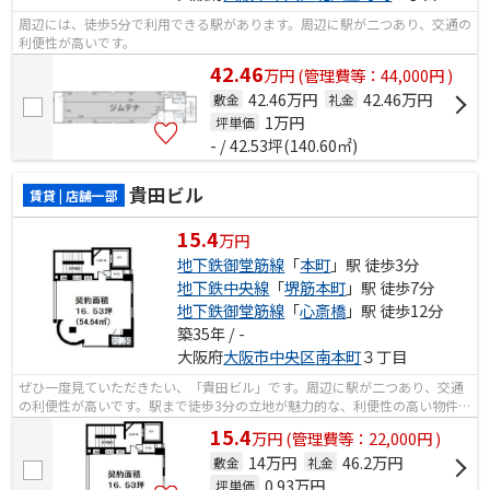
周辺には、徒歩5分で利用できる駅があります。周辺に駅が二つあり、交通の
利便性が高いです。
42.46
万
円
(管理費等：44,000円 )
42.46万円
42.46万円
敷金
礼金
1
万円
坪単価
- / 42.53坪(140.60㎡)
貴田ビル
賃貸 | 店舗一部
15.4
万円
地下鉄御堂筋線
「
本町
」駅 徒歩3分
地下鉄中央線
「
堺筋本町
」駅 徒歩7分
地下鉄御堂筋線
「
心斎橋
」駅 徒歩12分
築35年 / -
大阪府
大阪市中央区
南本町
３丁目
ぜひ一度見ていただきたい、「貴田ビル」です。周辺に駅が二つあり、交通
の利便性が高いです。駅まで徒歩3分の立地が魅力的な、利便性の高い物件で
す。こちらはエレベーター付きの物件...
15.4
万
円
(管理費等：22,000円 )
14万円
46.2万円
敷金
礼金
0.93
万円
坪単価