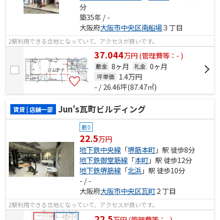
分
築35年 / -
大阪府
大阪市中央区
南船場
３丁目
2駅利用できる立地となっていて、アクセスが良いです。
37.044
万
円
(管理費等：- )
8ヶ月
0ヶ月
敷金
礼金
1.4
万円
坪単価
- / 26.46坪(87.47㎡)
Jun's瓦町ビルディング
賃貸 | 店舗一部
敷0
22.5
万円
地下鉄中央線
「
堺筋本町
」駅 徒歩8分
地下鉄御堂筋線
「
本町
」駅 徒歩12分
地下鉄堺筋線
「
北浜
」駅 徒歩10分
- / -
大阪府
大阪市中央区
瓦町
２丁目
2駅利用できる立地となっていて、アクセスが良いです。
22.5
万
円
(管理費等：- )