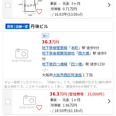
-
3ヶ月
敷金
礼金
0.71
万円
坪単価
- / 16.03坪(53.00㎡)
丹後ビル
賃貸 | 店舗一部
敷0
36.3
万円
地下鉄御堂筋線
「
本町
」駅 徒歩9分
地下鉄長堀鶴見緑地
「
西大橋
」駅 徒歩9
分
地下鉄四つ橋線
「
四ツ橋
」駅 徒歩12分
- / -
大阪府
大阪市西区
阿波座
１丁目
ぜひ一度見ていただきたい、「丹後ビル」です。行動範囲が広がる2駅利用可
能な物件です。こだわりの条件として多い、駅徒歩9分の物件です。
36.3
万
円
(管理費等：33,000円 )
-
1ヶ月
敷金
礼金
1.96
万円
坪単価
- / 18.50坪(61.18㎡)