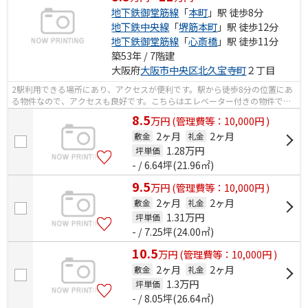
地下鉄御堂筋線
「
本町
」駅 徒歩8分
地下鉄中央線
「
堺筋本町
」駅 徒歩12分
地下鉄御堂筋線
「
心斎橋
」駅 徒歩11分
築53年 / 7階建
大阪府
大阪市中央区
北久宝寺町
２丁目
2駅利用できる場所にあり、アクセスが便利です。駅から徒歩8分の位置にあ
る物件なので、アクセスも良好です。こちらはエレベーター付きの物件で
す。
8.5
万
円
(管理費等：10,000円 )
2ヶ月
2ヶ月
敷金
礼金
1.28
万円
坪単価
- / 6.64坪(21.96㎡)
9.5
万
円
(管理費等：10,000円 )
2ヶ月
2ヶ月
敷金
礼金
1.31
万円
坪単価
- / 7.25坪(24.00㎡)
10.5
万
円
(管理費等：10,000円 )
2ヶ月
2ヶ月
敷金
礼金
1.3
万円
坪単価
- / 8.05坪(26.64㎡)