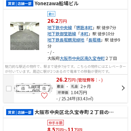
Yonezawa船場ビル
賃貸 | 店舗一部
敷0
26.2
万円
地下鉄中央線
「
堺筋本町
」駅 徒歩7分
地下鉄御堂筋線
「
本町
」駅 徒歩10分
地下鉄長堀鶴見緑地
「
長堀橋
」駅 徒歩9
分
- / -
大阪府
大阪市中央区
南久宝寺町
２丁目
魅力的な駅近の物件で、駅まで徒歩7分です。こちらの物件にはエレベーター
が付いています。周辺に駅が2つあるので電車での移動が便利です。
26.2
万
円
(管理費等：- )
-
2ヶ月
敷金
礼金
1.04
万円
坪単価
- / 25.24坪(83.43㎡)
大阪市中央区北久宝寺町２丁目の店舗一部
賃貸 | 店舗一部
仲手半額
8.5
11
万円～
万円