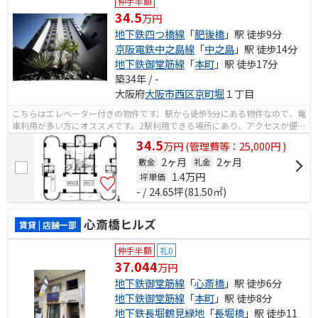
仲手半額
34.5
万円
地下鉄四つ橋線
「
肥後橋
」駅 徒歩9分
京阪電鉄中之島線
「
中之島
」駅 徒歩14分
地下鉄御堂筋線
「
本町
」駅 徒歩17分
築34年 / -
大阪府
大阪市西区
京町堀
１丁目
こちらはエレベーター付きの物件です。駅から徒歩9分にある物件なので、電
車利用が多い方にオススメです。2駅利用できる場所にあり、アクセスが便利
です。
34.5
万
円
(管理費等：25,000円 )
2ヶ月
2ヶ月
敷金
礼金
1.4
万円
坪単価
- / 24.65坪(81.50㎡)
心斎橋ヒルズ
賃貸 | 店舗一部
仲手半額
礼0
37.044
万円
地下鉄御堂筋線
「
心斎橋
」駅 徒歩6分
地下鉄御堂筋線
「
本町
」駅 徒歩8分
地下鉄長堀鶴見緑地
「
長堀橋
」駅 徒歩11