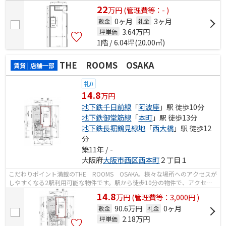
22
万
円
(管理費等：- )
0ヶ月
3ヶ月
敷金
礼金
3.64
万円
坪単価
1階 / 6.04坪(20.00㎡)
THE ROOMS OSAKA
賃貸 | 店舗一部
礼0
14.8
万円
地下鉄千日前線
「
阿波座
」駅 徒歩10分
地下鉄御堂筋線
「
本町
」駅 徒歩13分
地下鉄長堀鶴見緑地
「
西大橋
」駅 徒歩12
分
築11年 / -
大阪府
大阪市西区
西本町
２丁目１
こだわりポイント満載のTHE ROOMS OSAKA。様々な場所へのアクセスが
しやすくなる2駅利用可能な物件です。駅から徒歩10分の物件で、アクセス
良好です。築7年のイチオシ物件はこちらで...
14.8
万
円
(管理費等：3,000円 )
90.6万円
0ヶ月
敷金
礼金
2.18
万円
坪単価