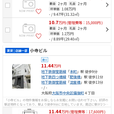
2ヶ月
2ヶ月
敷金
礼金
1.08
万円
坪単価
- / 9.47坪(31.32㎡)
10.7
万
円
(管理費等：15,000円 )
2ヶ月
2ヶ月
敷金
礼金
1.2
万円
坪単価
- / 8.89坪(29.40㎡)
小寺ビル
賃貸 | 店舗一部
敷0
11.44
万円
地下鉄御堂筋線
「
本町
」駅 徒歩9分
地下鉄四つ橋線
「
肥後橋
」駅 徒歩11分
地下鉄御堂筋線
「
淀屋橋
」駅 徒歩13分
- / -
大阪府
大阪市中央区
備後町
４丁目
「小寺ビル」の物件情報をお探しならお気軽にお問い合わせ下さい。好評の
駅近物件となっており、駅より徒歩9分に立地しています。周辺に駅が2つあ
るので電車での移動が便利です。
11.44
万
円
(管理費等：17,600円 )