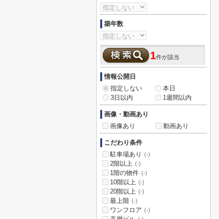
築年数
1
件が該当
情報公開日
指定しない
本日
3日以内
1週間以内
画像・動画あり
画像あり
動画あり
こだわり条件
駐車場あり
(-)
2階以上
(-)
1階の物件
(-)
10階以上
(-)
20階以上
(-)
最上階
(-)
ワンフロア
(-)