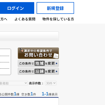
ログイン
新規登録
の方へ
よくある質問
物件を探している方
表示件数：
1
1
1-1
当公開件数
棟 空き数
件
棟表示