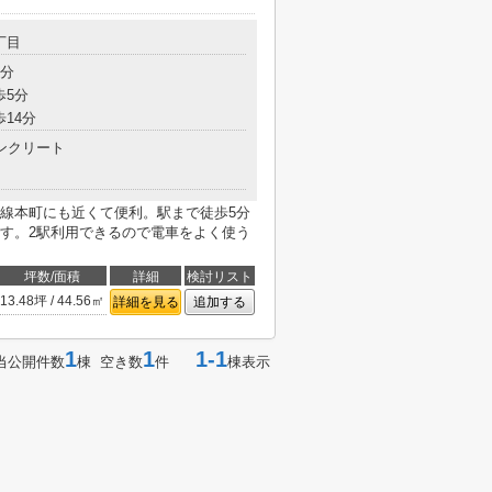
丁目
5分
歩5分
歩14分
ンクリート
線本町にも近くて便利。駅まで徒歩5分
す。2駅利用できるので電車をよく使う
坪数/面積
詳細
検討リスト
13.48坪 / 44.56㎡
詳細を見る
追加する
1
1
1-1
当公開件数
棟 空き数
件
棟表示