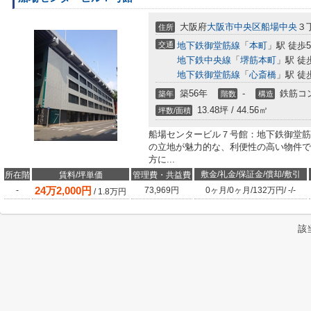
大阪府
大阪市中央区
船場中央
３
住所
交通
地下鉄御堂筋線
「
本町
」駅 徒歩
地下鉄中央線
「
堺筋本町
」駅 徒
地下鉄御堂筋線
「
心斎橋
」駅 徒
築56年
-
鉄筋コ
築年
階数
構造
13.48坪 / 44.56㎡
坪数/面積
船場センタービル７号館：地下鉄御堂筋
の立地が魅力的な、利便性の高い物件で
方に...
敷金/礼金/保証金/償却/敷引
所在階
賃料/坪単価
管理費・共益費
24
万
2,000
円
-
73,969円
0ヶ月
/
0ヶ月
/
132万円
/
-
/
-
/
1.8
万円
該