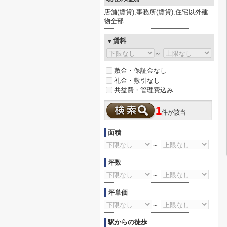
店舗(賃貸),事務所(賃貸),住宅以外建
物全部
▼賃料
～
敷金・保証金なし
礼金・敷引なし
共益費・管理費込み
1
件が該当
面積
～
坪数
～
坪単価
～
駅からの徒歩