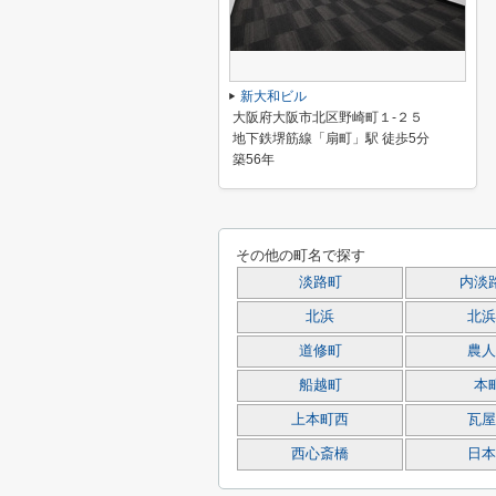
新大和ビル
大阪府大阪市北区野崎町１-２５
地下鉄堺筋線「扇町」駅 徒歩5分
築56年
その他の町名で探す
淡路町
内淡
北浜
北浜
道修町
農人
船越町
本
上本町西
瓦屋
西心斎橋
日本