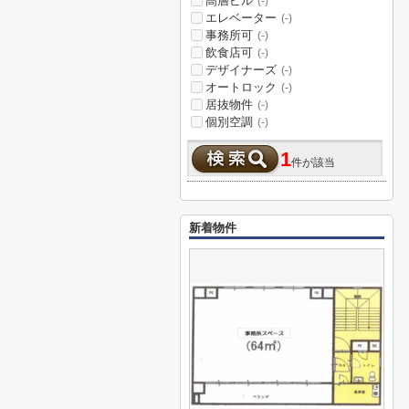
高層ビル
(-)
エレベーター
(-)
事務所可
(-)
飲食店可
(-)
デザイナーズ
(-)
オートロック
(-)
居抜物件
(-)
個別空調
(-)
1
件が該当
新着物件