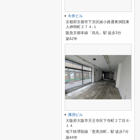
今井ビル
京都府京都市下京区綾小路通東洞院東
入神明町２７４-１
阪急京都本線「烏丸」駅 徒歩3分
築42年
溝渕ビル
大阪府大阪市天王寺区下寺町２丁目６-
１４
地下鉄堺筋線「恵美須町」駅 徒歩7分
築44年