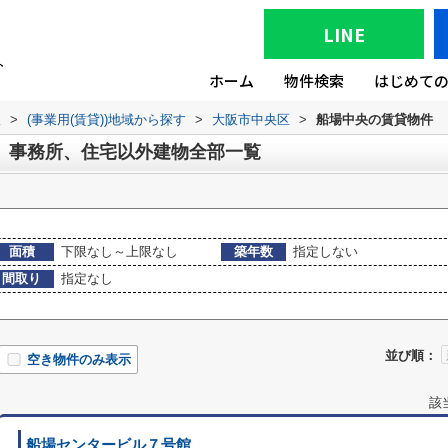
LINE
ホーム
物件検索
はじめて
版
>
(事業用(賃貸))地域から探す
>
大阪市中央区
>
船場中央の賃貸物件
、事務所、住宅以外建物全部一覧
面積
下限なし～上限なし
築年数
指定しない
間取り
指定なし
並び順：
空き物件のみ表示
該
船場センタービル７号館