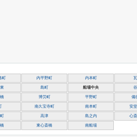
路町
内平野町
内本町
東
島町
船場中央
橋
博労町
平野町
備
町
南久宝寺町
南本町
安
町
高津
島之内
心
橋
東心斎橋
南船場