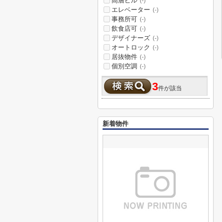
高層ビル
(-)
エレベーター
(-)
事務所可
(-)
飲食店可
(-)
デザイナーズ
(-)
オートロック
(-)
居抜物件
(-)
個別空調
(-)
3
件が該当
新着物件