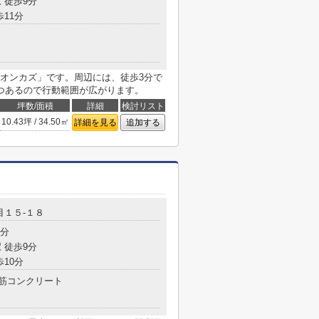
 徒歩9分
歩11分
オンカズ」です。周辺には、徒歩3分で
つあるので行動範囲が広がります。
坪数/面積
詳細
検討リスト
10.43坪 / 34.50㎡
詳細を見る
追加する
目１５-１８
1分
 徒歩9分
歩10分
筋コンクリート