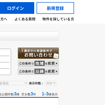
ログイン
新規登録
の方へ
よくある質問
物件を探している方
表示件数：
3
3
1-3
当公開件数
棟 空き数
件
棟表示