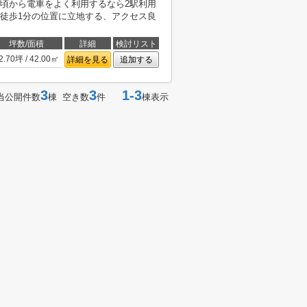
頃から電車をよく利用するなら2駅利用
徒歩1分の位置に立地する、アクセス良
坪数/面積
詳細
検討リスト
2.70坪 / 42.00㎡
詳細を見る
追加する
3
3
1-3
当公開件数
棟 空き数
件
棟表示