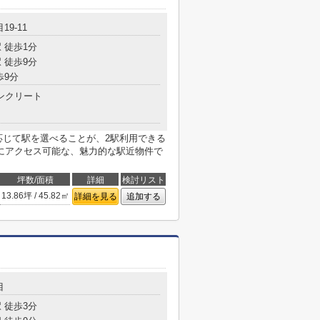
19-11
 徒歩1分
 徒歩9分
歩9分
ンクリート
応じて駅を選べることが、2駅利用できる
にアクセス可能な、魅力的な駅近物件で
坪数/面積
詳細
検討リスト
13.86坪 / 45.82㎡
詳細を見る
追加する
目
 徒歩3分