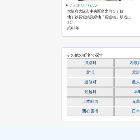
ナガホリFRビル
大阪府大阪市中央区島之内１丁目
地下鉄長堀鶴見緑地「長堀橋」駅 徒歩
1分
築62年
その他の町名で探す
淡路町
内淡
北浜
北浜
道修町
農人
船越町
本
上本町西
瓦屋
西心斎橋
日本