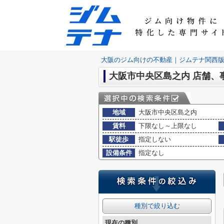
大阪のジム向けの不動産｜ジムテナ関西
大阪市中央区島之内 店舗、
地域
大阪市中央区島之内
賃料
下限なし～上限なし
駅徒歩
指定しない
設備条件
指定なし
種別で絞り込む
現在の種別