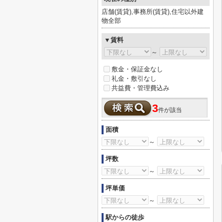
店舗(賃貸),事務所(賃貸),住宅以外建
物全部
▼賃料
～
敷金・保証金なし
礼金・敷引なし
共益費・管理費込み
3
件が該当
面積
～
坪数
～
坪単価
～
駅からの徒歩