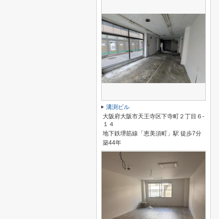
溝渕ビル
大阪府大阪市天王寺区下寺町２丁目６-
１４
地下鉄堺筋線「恵美須町」駅 徒歩7分
築44年