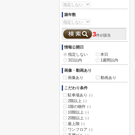
築年数
3
件が該当
情報公開日
指定しない
本日
3日以内
1週間以内
画像・動画あり
画像あり
動画あり
こだわり条件
駐車場あり
(-)
2階以上
(-)
1階の物件
(-)
10階以上
(-)
20階以上
(-)
最上階
(-)
ワンフロア
(-)