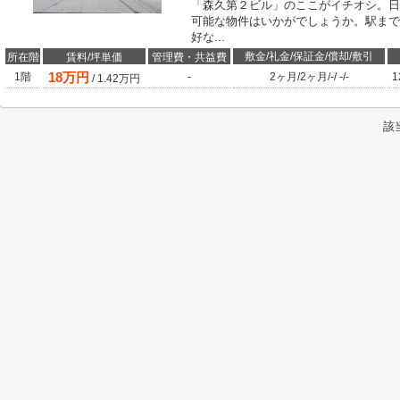
「森久第２ビル」のここがイチオシ。日
可能な物件はいかがでしょうか。駅まで
好な...
敷金/礼金/保証金/償却/敷引
所在階
賃料/坪単価
管理費・共益費
18
万円
1階
-
2ヶ月
/
2ヶ月
/
-
/
-
/
-
1
/
1.42
万円
該