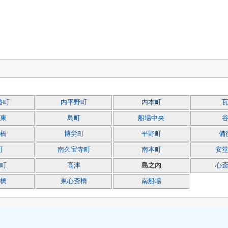
路町
内平野町
内本町
東
島町
船場中央
橋
博労町
平野町
備
町
南久宝寺町
南本町
安
町
高津
島之内
心
橋
東心斎橋
南船場