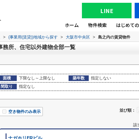
LINE
ホーム
物件検索
はじめて
版
>
(事業用(賃貸))地域から探す
>
大阪市中央区
>
島之内の賃貸物件
事務所、住宅以外建物全部一覧
面積
下限なし～上限なし
築年数
指定しない
間取り
指定なし
並び順：
空き物件のみ表示
該
ナガホリFRビル