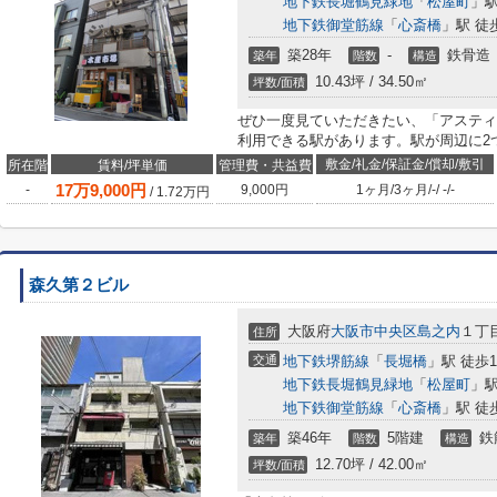
地下鉄長堀鶴見緑地
「
松屋町
」駅
地下鉄御堂筋線
「
心斎橋
」駅 徒
築28年
-
鉄骨造
築年
階数
構造
10.43坪 / 34.50㎡
坪数/面積
ぜひ一度見ていただきたい、「アスティ
利用できる駅があります。駅が周辺に2
敷金/礼金/保証金/償却/敷引
所在階
賃料/坪単価
管理費・共益費
17
万
9,000
円
-
9,000円
1ヶ月
/
3ヶ月
/
-
/
-
/
-
/
1.72
万円
森久第２ビル
大阪府
大阪市中央区
島之内
１丁
住所
交通
地下鉄堺筋線
「
長堀橋
」駅 徒歩
地下鉄長堀鶴見緑地
「
松屋町
」駅
地下鉄御堂筋線
「
心斎橋
」駅 徒
築46年
5階建
鉄
築年
階数
構造
12.70坪 / 42.00㎡
坪数/面積