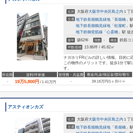
大阪府
大阪市中央区
島之内
１丁目
住所
交通
地下鉄長堀鶴見緑地
「
長堀橋
」駅
地下鉄長堀鶴見緑地
「
松屋町
」駅
地下鉄御堂筋線
「
心斎橋
」駅 徒
築62年
-
鉄筋コ
築年
階数
構造
13.86坪 / 45.82㎡
坪数/面積
ナガホリFRビルの詳しい情報。目的に
この物件のメリットです。徒歩1分で駅
す。
敷金/礼金/保証金/償却/敷引
所在階
賃料/坪単価
管理費・共益費
19
万
5,800
円
-
-
39.16万円
/
1ヶ月
/
-
/
-
/
-
/
1.41
万円
アスティオンカズ
大阪府
大阪市中央区
島之内
１丁
住所
交通
地下鉄長堀鶴見緑地
「
長堀橋
」駅