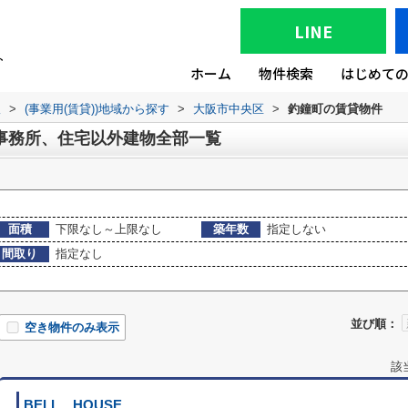
LINE
ホーム
物件検索
はじめて
版
>
(事業用(賃貸))地域から探す
>
大阪市中央区
>
釣鐘町の賃貸物件
事務所、住宅以外建物全部一覧
面積
下限なし～上限なし
築年数
指定しない
間取り
指定なし
並び順：
空き物件のみ表示
該
BELL HOUSE