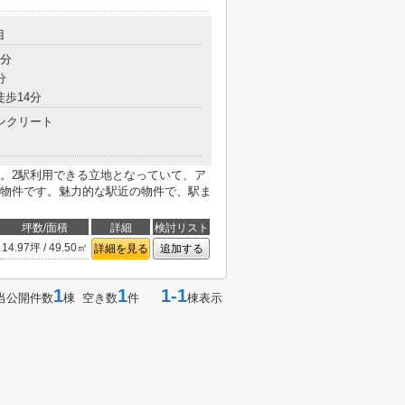
目
9分
分
徒歩14分
ンクリート
SE。2駅利用できる立地となっていて、ア
物件です。魅力的な駅近の物件で、駅ま
坪数/面積
詳細
検討リスト
14.97坪 / 49.50㎡
詳細を見る
追加する
1
1
1-1
当公開件数
棟 空き数
件
棟表示