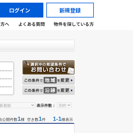
ログイン
新規登録
の方へ
よくある質問
物件を探している方
表示件数：
1
1
1-1
当公開件数
棟 空き数
件
棟表示