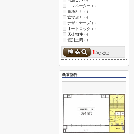
高層ビル
(-)
エレベーター
(-)
事務所可
(-)
飲食店可
(-)
デザイナーズ
(-)
オートロック
(-)
居抜物件
(-)
個別空調
(-)
1
件が該当
新着物件