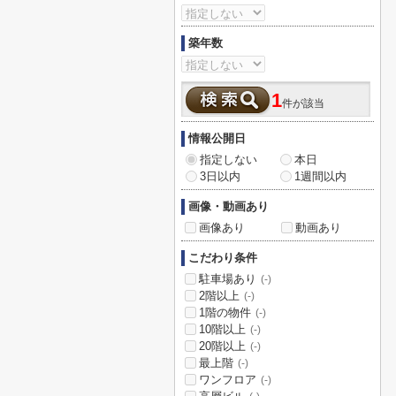
築年数
1
件が該当
情報公開日
指定しない
本日
3日以内
1週間以内
画像・動画あり
画像あり
動画あり
こだわり条件
駐車場あり
(-)
2階以上
(-)
1階の物件
(-)
10階以上
(-)
20階以上
(-)
最上階
(-)
ワンフロア
(-)