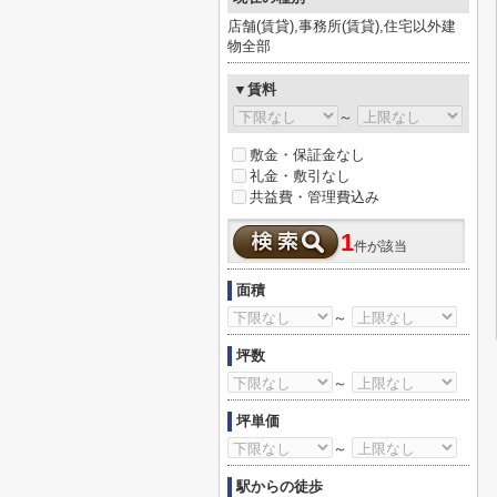
店舗(賃貸),事務所(賃貸),住宅以外建
物全部
▼賃料
～
敷金・保証金なし
礼金・敷引なし
共益費・管理費込み
1
件が該当
面積
～
坪数
～
坪単価
～
駅からの徒歩