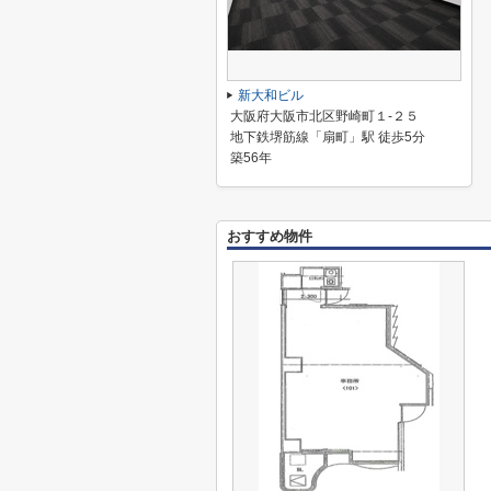
新大和ビル
大阪府大阪市北区野崎町１-２５
地下鉄堺筋線「扇町」駅 徒歩5分
築56年
おすすめ物件