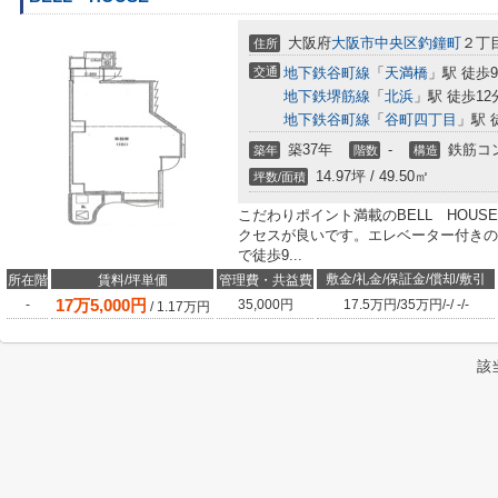
大阪府
大阪市中央区
釣鐘町
２丁
住所
交通
地下鉄谷町線
「
天満橋
」駅 徒歩
地下鉄堺筋線
「
北浜
」駅 徒歩12
地下鉄谷町線
「
谷町四丁目
」駅 
築37年
-
鉄筋コ
築年
階数
構造
14.97坪 / 49.50㎡
坪数/面積
こだわりポイント満載のBELL HOU
クセスが良いです。エレベーター付きの
で徒歩9...
敷金/礼金/保証金/償却/敷引
所在階
賃料/坪単価
管理費・共益費
17
万
5,000
円
-
35,000円
17.5万円
/
35万円
/
-
/
-
/
-
/
1.17
万円
該