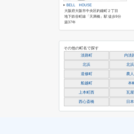
BELL HOUSE
大阪府大阪市中央区釣鐘町２丁目
地下鉄谷町線「天満橋」駅 徒歩9分
築37年
その他の町名で探す
淡路町
内淡
北浜
北浜
道修町
農人
船越町
本
上本町西
瓦屋
西心斎橋
日本