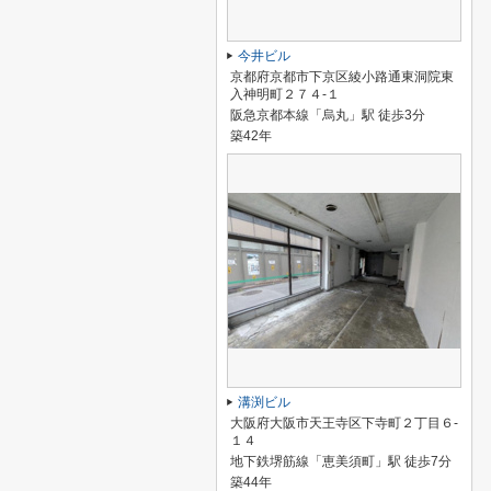
今井ビル
京都府京都市下京区綾小路通東洞院東
入神明町２７４-１
阪急京都本線「烏丸」駅 徒歩3分
築42年
溝渕ビル
大阪府大阪市天王寺区下寺町２丁目６-
１４
地下鉄堺筋線「恵美須町」駅 徒歩7分
築44年