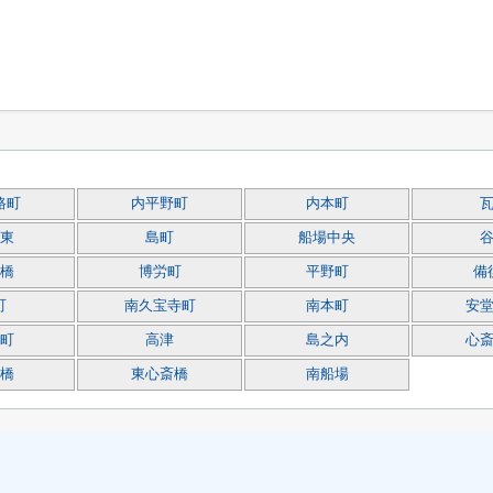
路町
内平野町
内本町
東
島町
船場中央
橋
博労町
平野町
備
町
南久宝寺町
南本町
安
町
高津
島之内
心
橋
東心斎橋
南船場