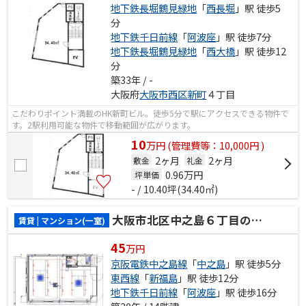
地下鉄長堀鶴見緑地
「
西長堀
」駅 徒歩5
分
地下鉄千日前線
「
阿波座
」駅 徒歩7分
地下鉄長堀鶴見緑地
「
西大橋
」駅 徒歩12
分
築33年 / -
大阪府
大阪市西区
新町
４丁目
こだわりポイント満載のHK新町ビル。徒歩5分で駅にアクセスできる物件で
す。2駅利用可能な物件で移動範囲が広がります。
10
万
円
(管理費等：10,000円 )
2ヶ月
2ヶ月
敷金
礼金
0.96
万円
坪単価
- / 10.40坪(34.40㎡)
大阪市北区中之島６丁目のマンション(一室)
賃貸 | マンション(一室)
45
万円
京阪電鉄中之島線
「
中之島
」駅 徒歩5分
東西線
「
新福島
」駅 徒歩12分
地下鉄千日前線
「
阿波座
」駅 徒歩16分