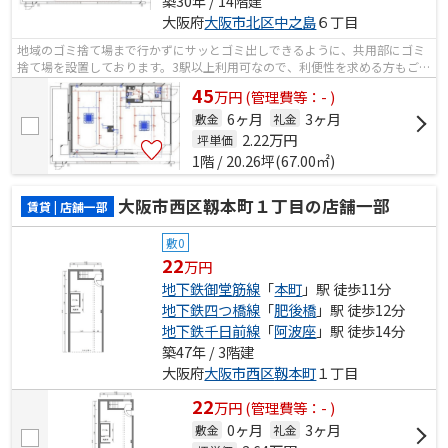
築30年 / 14階建
大阪府
大阪市北区
中之島
６丁目
地域のゴミ捨て場まで行かずにサッとゴミ出しできるように、共用部にゴミ
捨て場を設置しております。3駅以上利用可なので、利便性を求める方もご満
足頂ける条件です。目立つ外観と洗練...
45
万
円
(管理費等：- )
6ヶ月
3ヶ月
敷金
礼金
2.22
万円
坪単価
1階 / 20.26坪(67.00㎡)
大阪市西区靱本町１丁目の店舗一部
賃貸 | 店舗一部
敷0
22
万円
地下鉄御堂筋線
「
本町
」駅 徒歩11分
地下鉄四つ橋線
「
肥後橋
」駅 徒歩12分
地下鉄千日前線
「
阿波座
」駅 徒歩14分
築47年 / 3階建
大阪府
大阪市西区
靱本町
１丁目
22
万
円
(管理費等：- )
0ヶ月
3ヶ月
敷金
礼金