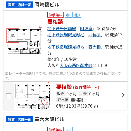
岡崎橋ビル
賃貸 | 店舗一部
仲手無料
敷0
礼0
要相談
地下鉄千日前線
「
阿波座
」駅 徒歩7分
地下鉄長堀鶴見緑地
「
西長堀
」駅 徒歩13
分
地下鉄長堀鶴見緑地
「
西大橋
」駅 徒歩15
分
築40年 / 10階建
大阪府
大阪市西区
靱本町
２丁目9
エレベーター2基付きです。周辺に駅が2つあるので電車での移動が便利で
す。
要相談
(管理費等：- )
0ヶ月
0ヶ月
敷金
礼金
要相談
坪単価
6階 / 12.03坪(39.76㎡)
高六大阪ビル
賃貸 | 店舗一部
仲手無料
礼0