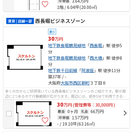
3.64
万円
坪単価
1階 / 6.04坪(20.00㎡)
西長堀ビジネスゾーン
賃貸 | 店舗一部
敷0
30
万円
地下鉄長堀鶴見緑地
「
西長堀
」駅 徒歩5
分
地下鉄長堀鶴見緑地
「
西大橋
」駅 徒歩8
分
地下鉄千日前線
「
阿波座
」駅 徒歩11分
築37年 / -
大阪府
大阪市西区
新町
３丁目８
多くの方からご好評頂いている西長堀ビジネスゾーンのご紹介です。駅が周
辺に2つあるので行動範囲が広がります。周辺には、徒歩5分で利用できる駅
があります。
30
万
円
(管理費等：30,000円 )
0ヶ月
66万円
敷金
礼金
1.57
万円
坪単価
- / 19.10坪(63.16㎡)