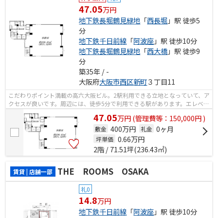
47.05
万円
地下鉄長堀鶴見緑地
「
西長堀
」駅 徒歩5
分
地下鉄千日前線
「
阿波座
」駅 徒歩10分
地下鉄長堀鶴見緑地
「
西大橋
」駅 徒歩9
分
築35年 / -
大阪府
大阪市西区
新町
３丁目11
こだわりポイント満載の高六大阪ビル。2駅利用できる立地となっていて、ア
クセスが良いです。周辺には、徒歩5分で利用できる駅があります。エレベー
ターが2基付いています。
47.05
万
円
(管理費等：150,000円 )
400万円
0ヶ月
敷金
礼金
0.66
万円
坪単価
2階 / 71.51坪(236.43㎡)
THE ROOMS OSAKA
賃貸 | 店舗一部
礼0
14.8
万円
地下鉄千日前線
「
阿波座
」駅 徒歩10分