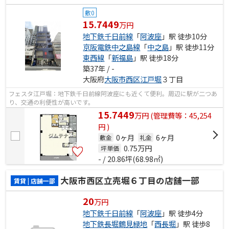
敷0
15.7449
万円
地下鉄千日前線
「
阿波座
」駅 徒歩10分
京阪電鉄中之島線
「
中之島
」駅 徒歩11分
東西線
「
新福島
」駅 徒歩18分
築37年 / -
大阪府
大阪市西区
江戸堀
３丁目
フェスタ江戸堀：地下鉄千日前線阿波座にも近くて便利。周辺に駅が二つあ
り、交通の利便性が高いです。
15.7449
万
円
(管理費等：45,254
円 )
0ヶ月
6ヶ月
敷金
礼金
0.75
万円
坪単価
- / 20.86坪(68.98㎡)
大阪市西区立売堀６丁目の店舗一部
賃貸 | 店舗一部
20
万円
地下鉄千日前線
「
阿波座
」駅 徒歩4分
地下鉄長堀鶴見緑地
「
西長堀
」駅 徒歩8