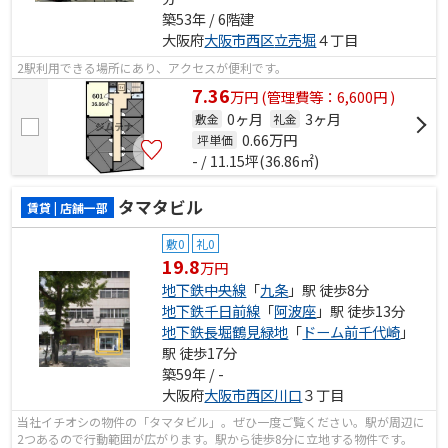
築53年 / 6階建
大阪府
大阪市西区
立売堀
４丁目
2駅利用できる場所にあり、アクセスが便利です。
7.36
万
円
(管理費等：6,600円 )
0ヶ月
3ヶ月
敷金
礼金
0.66
万円
坪単価
- / 11.15坪(36.86㎡)
タマタビル
賃貸 | 店舗一部
敷0
礼0
19.8
万円
地下鉄中央線
「
九条
」駅 徒歩8分
地下鉄千日前線
「
阿波座
」駅 徒歩13分
地下鉄長堀鶴見緑地
「
ドーム前千代崎
」
駅 徒歩17分
築59年 / -
大阪府
大阪市西区
川口
３丁目
当社イチオシの物件の「タマタビル」。ぜひ一度ご覧ください。駅が周辺に
2つあるので行動範囲が広がります。駅から徒歩8分に立地する物件です。