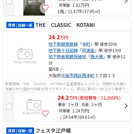
1.92
万円
坪単価
1階 / 11.47坪(37.95㎡)
THE CLASSIC KOTANI
賃貸 | 店舗一部
24.2
万円
地下鉄御堂筋線
「
本町
」駅 徒歩10分
地下鉄千日前線
「
阿波座
」駅 徒歩13分
地下鉄長堀鶴見緑地
「
西大橋
」駅 徒歩12
分
築4年 / -
大阪府
大阪市西区
西本町
１丁目１３
新着情報：THE CLASSIC KOTANIの空室情報ならコチラ。特徴的な外観と
洗練された設計の内装を持つデザイナーズ。周辺に駅が2つあるので電車で
の移動が便利です。
24.2
万
円
(管理費等：13,200円 )
1ヶ月
2ヶ月
敷金
礼金
1.24
万円
坪単価
- / 19.54坪(64.61㎡)
フェスタ江戸堀
賃貸 | 店舗一部