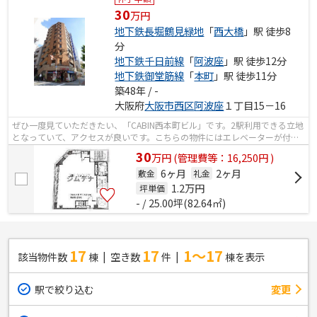
30
万円
地下鉄長堀鶴見緑地
「
西大橋
」駅 徒歩8
分
地下鉄千日前線
「
阿波座
」駅 徒歩12分
地下鉄御堂筋線
「
本町
」駅 徒歩11分
築48年 / -
大阪府
大阪市西区
阿波座
１丁目15－16
ぜひ一度見ていただきたい、「CABIN西本町ビル」です。2駅利用できる立地
となっていて、アクセスが良いです。こちらの物件にはエレベーターが付い
ています。好評の駅近物件となってお...
30
万
円
(管理費等：16,250円 )
6ヶ月
2ヶ月
敷金
礼金
1.2
万円
坪単価
- / 25.00坪(82.64㎡)
17
17
1～17
該当物件数
棟
空き数
件
棟を表示
駅で絞り込む
変更