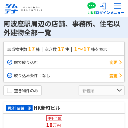
LINE
ログイン
メニュー
阿波座駅周辺の店舗、事務所、住宅以
外建物全部一覧
17
17
1～17
該当物件数
棟
空き数
件
棟を表示
駅で絞り込む
変更
絞り込み条件：
なし
変更
空き物件のみ
HK新町ビル
賃貸 | 店舗一部
仲手半額
10
万円