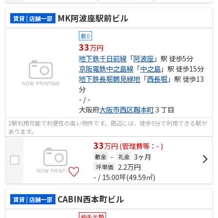
MK阿波座駅前ビル
賃貸 | 店舗一部
敷0
33
万円
地下鉄千日前線
「
阿波座
」駅 徒歩5分
京阪電鉄中之島線
「
中之島
」駅 徒歩15分
地下鉄長堀鶴見緑地
「
西長堀
」駅 徒歩13
分
- / -
大阪府
大阪市西区
靱本町
３丁目
2駅利用可能で利便性の高い物件です。周辺には、徒歩5分で利用できる駅が
あります。
33
万
円
(管理費等：- )
-
3ヶ月
敷金
礼金
2.2
万円
坪単価
- / 15.00坪(49.59㎡)
CABIN西本町ビル
賃貸 | 店舗一部
仲手半額