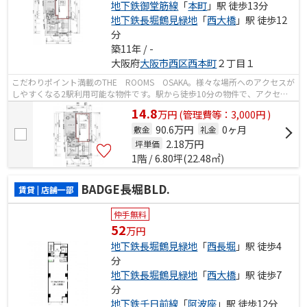
地下鉄御堂筋線
「
本町
」駅 徒歩13分
地下鉄長堀鶴見緑地
「
西大橋
」駅 徒歩12
分
築11年 / -
大阪府
大阪市西区
西本町
２丁目１
こだわりポイント満載のTHE ROOMS OSAKA。様々な場所へのアクセスが
しやすくなる2駅利用可能な物件です。駅から徒歩10分の物件で、アクセス
良好です。築7年のイチオシ物件はこちらで...
14.8
万
円
(管理費等：3,000円 )
90.6万円
0ヶ月
敷金
礼金
2.18
万円
坪単価
1階 / 6.80坪(22.48㎡)
BADGE長堀BLD.
賃貸 | 店舗一部
仲手無料
52
万円
地下鉄長堀鶴見緑地
「
西長堀
」駅 徒歩4
分
地下鉄長堀鶴見緑地
「
西大橋
」駅 徒歩7
分
地下鉄千日前線
「
阿波座
」駅 徒歩12分