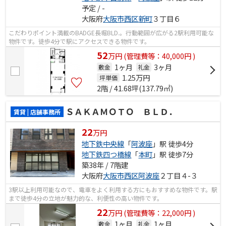
予定 / -
大阪府
大阪市西区
新町
３丁目６
こだわりポイント満載のBADGE長堀BLD.。行動範囲が広がる2駅利用可能な
物件です。徒歩4分で駅にアクセスできる物件です。
52
万
円
(管理費等：40,000円 )
1ヶ月
3ヶ月
敷金
礼金
1.25
万円
坪単価
2階 / 41.68坪(137.79㎡)
ＳＡＫＡＭＯＴＯ ＢＬＤ．
賃貸 | 店舗事務所
22
万円
地下鉄中央線
「
阿波座
」駅 徒歩4分
地下鉄四つ橋線
「
本町
」駅 徒歩7分
築38年 / 7階建
大阪府
大阪市西区
阿波座
２丁目４-３
3駅以上利用可能なので、電車をよく利用する方にもおすすめな物件です。駅
まで徒歩4分の立地が魅力的な、利便性の高い物件です。
22
万
円
(管理費等：22,000円 )
1ヶ月
1ヶ月
敷金
礼金