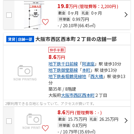
19.8
万
円
(管理費等：2,200円 )
0ヶ月
0ヶ月
敷金
礼金
0.99
万円
坪単価
- / 20.10坪(66.45㎡)
大阪市西区西本町２丁目の店舗一部
賃貸 | 店舗一部
仲手半額
8.6
万円
地下鉄千日前線
「
阿波座
」駅 徒歩10分
地下鉄御堂筋線
「
本町
」駅 徒歩13分
地下鉄長堀鶴見緑地
「
西大橋
」駅 徒歩13
分
築35年 / 8階建
大阪府
大阪市西区
西本町
２丁目
2駅利用できる立地となっていて、アクセスが良いです。
8.6
万
円
(管理費等：- )
15.75万円
26.25万円
敷金
礼金
0.8
万円
坪単価
- / 10.79坪(35.69㎡)