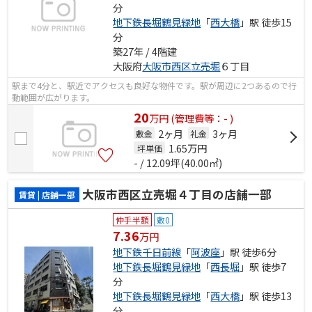
分
地下鉄長堀鶴見緑地
「
西大橋
」駅 徒歩15
分
築27年 / 4階建
大阪府
大阪市西区
立売堀
６丁目
駅まで4分と、駅近でアクセスも良好な物件です。駅が周辺に2つあるので行
動範囲が広がります。
20
万
円
(管理費等：- )
2ヶ月
3ヶ月
敷金
礼金
1.65
万円
坪単価
- / 12.09坪(40.00㎡)
大阪市西区立売堀４丁目の店舗一部
賃貸 | 店舗一部
仲手半額
敷0
7.36
万円
地下鉄千日前線
「
阿波座
」駅 徒歩6分
地下鉄長堀鶴見緑地
「
西長堀
」駅 徒歩7
分
地下鉄長堀鶴見緑地
「
西大橋
」駅 徒歩13
分