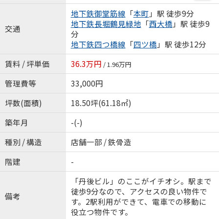
地下鉄御堂筋線
「
本町
」駅 徒歩9分
地下鉄長堀鶴見緑地
「
西大橋
」駅 徒歩9
交通
分
地下鉄四つ橋線
「
四ツ橋
」駅 徒歩12分
賃料 / 坪単価
36.3万円
/ 1.96万円
管理費等
33,000円
坪数(面積)
18.50坪(61.18㎡)
築年月
-(-)
種別 / 構造
店舗一部 / 鉄骨造
階建
-
「丹後ビル」のここがイチオシ。駅まで
徒歩9分なので、アクセスの良い物件で
備考
す。2駅利用ができて、電車での移動に
役立つ物件です。