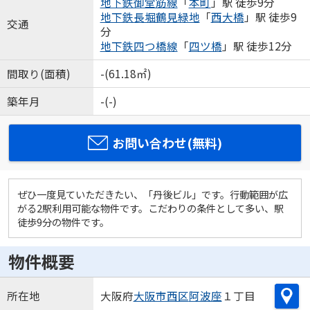
地下鉄御堂筋線
「
本町
」駅 徒歩9分
地下鉄長堀鶴見緑地
「
西大橋
」駅 徒歩9
交通
分
地下鉄四つ橋線
「
四ツ橋
」駅 徒歩12分
間取り(面積)
-(61.18㎡)
築年月
-(-)
お問い合わせ(無料)
ぜひ一度見ていただきたい、「丹後ビル」です。行動範囲が広
がる2駅利用可能な物件です。こだわりの条件として多い、駅
徒歩9分の物件です。
物件概要
所在地
大阪府
大阪市西区
阿波座
１丁目