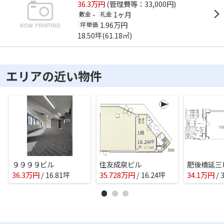
36.3万円
(管理費等：33,000円)
-
1ヶ月
敷金
礼金
1.96万円
坪単価
18.50坪(61.18㎡)
エリアの近い物件
９９９９ビル
住友成泉ビル
肥後橋延三
36.3
万
円
/ 16.81坪
35.728
万
円
/ 16.24坪
34.1
万
円
/ 