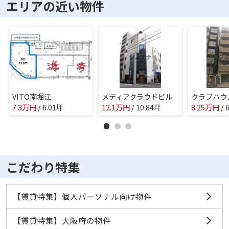
エリアの近い物件
VITO南堀江
メディアクラウドビル
7.3
万
円
/ 6.01坪
12.1
万
円
/ 10.84坪
8.25
万
円
/ 
こだわり特集
【賃貸特集】個人パーソナル向け物件
【賃貸特集】大阪府の物件