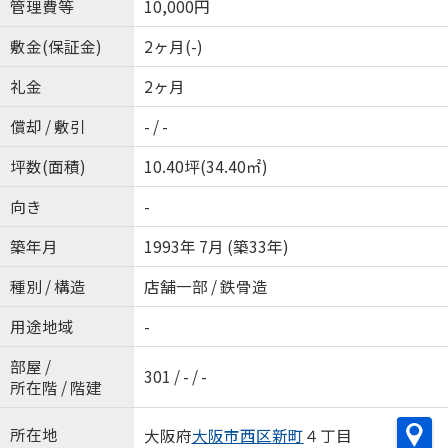
管理費等
10,000円
敷金(保証金)
2ヶ月(-)
礼金
2ヶ月
償却 / 敷引
- / -
坪数(面積)
10.40坪(34.40㎡)
向き
-
築年月
1993年 7月 (築33年)
種別 / 構造
店舗一部 / 鉄骨造
用途地域
-
部屋 /
301 / - / -
所在階 / 階建
所在地
大阪府
大阪市西区
新町
４丁目