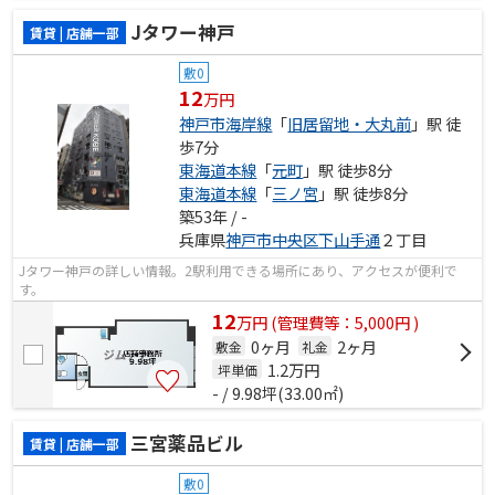
Jタワー神戸
賃貸 | 店舗一部
敷0
12
万円
神戸市海岸線
「
旧居留地・大丸前
」駅 徒
歩7分
東海道本線
「
元町
」駅 徒歩8分
東海道本線
「
三ノ宮
」駅 徒歩8分
築53年 / -
兵庫県
神戸市中央区
下山手通
２丁目
Jタワー神戸の詳しい情報。2駅利用できる場所にあり、アクセスが便利で
す。
12
万
円
(管理費等：5,000円 )
0ヶ月
2ヶ月
敷金
礼金
1.2
万円
坪単価
- / 9.98坪(33.00㎡)
三宮薬品ビル
賃貸 | 店舗一部
敷0