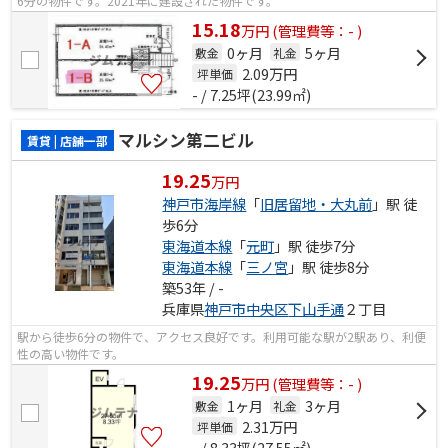
6分の物件です。2021年に建設された物件です。
15.18
万
円
(管理費等：- )
0ヶ月
5ヶ月
敷金
礼金
2.09
万円
坪単価
- / 7.25坪(23.99㎡)
マルシン第二ビル
賃貸 | 店舗一部
19.25
万円
神戸市海岸線
「
旧居留地・大丸前
」駅 徒
歩6分
東海道本線
「
元町
」駅 徒歩7分
東海道本線
「
三ノ宮
」駅 徒歩8分
築53年 / -
兵庫県
神戸市中央区
下山手通
２丁目
駅から徒歩6分の物件で、アクセス良好です。利用可能な駅が2駅あり、利便
性の高い物件です。
19.25
万
円
(管理費等：- )
1ヶ月
3ヶ月
敷金
礼金
2.31
万円
坪単価
- / 8.33坪(27.55㎡)