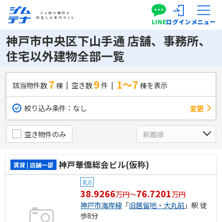
LINE
ログイン
メニュー
神戸市中央区下山手通 店舗、事務所、
住宅以外建物全部一覧
7
9
1～7
該当物件数
棟
空き数
件
棟を表示
絞り込み条件：
なし
変更
空き物件のみ
神戸華僑総会ビル(仮称)
賃貸 | 店舗一部
礼0
38.9266
76.7201
万円～
万円
神戸市海岸線
「
旧居留地・大丸前
」駅 徒
歩8分