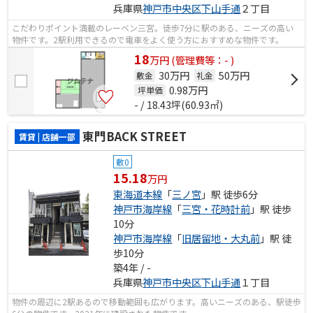
兵庫県
神戸市中央区
下山手通
２丁目
こだわりポイント満載のレーベン三宮。徒歩7分に駅のある、ニーズの高い
物件です。2駅利用できるので電車をよく使う方におすすめな物件です。
18
万
円
(管理費等：- )
30万円
50万円
敷金
礼金
0.98
万円
坪単価
- / 18.43坪(60.93㎡)
東門BACK STREET
賃貸 | 店舗一部
敷0
15.18
万円
東海道本線
「
三ノ宮
」駅 徒歩6分
神戸市海岸線
「
三宮・花時計前
」駅 徒歩
10分
神戸市海岸線
「
旧居留地・大丸前
」駅 徒
歩10分
築4年 / -
兵庫県
神戸市中央区
下山手通
１丁目
物件の周辺に2駅あるので移動範囲も広がります。高いニーズのある、駅徒歩