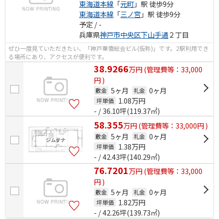
東海道本線
「
元町
」駅 徒歩9分
東海道本線
「
三ノ宮
」駅 徒歩9分
予定 / -
兵庫県
神戸市中央区
下山手通
２丁目
ぜひ一度見ていただきたい、「神戸華僑総会ビル(仮称)」です。2駅利用でき
る場所にあり、アクセスが便利です。
38.9266
万
円
(管理費等：33,000
円 )
5ヶ月
0ヶ月
敷金
礼金
1.08
万円
坪単価
- / 36.10坪(119.37㎡)
58.355
万
円
(管理費等：33,000円 )
5ヶ月
0ヶ月
敷金
礼金
1.38
万円
坪単価
- / 42.43坪(140.29㎡)
76.7201
万
円
(管理費等：33,000
円 )
5ヶ月
0ヶ月
敷金
礼金
1.82
万円
坪単価
- / 42.26坪(139.73㎡)