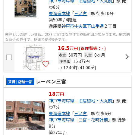
神戸市海岸線
「
旧居留地・大丸前
」駅 徒
歩8分
東海道本線
「
三ノ宮
」駅 徒歩10分
築50年 / 4階建
兵庫県
神戸市中央区
下山手通
２丁目
栄光ビルの詳しい情報。2駅利用可能な物件で移動範囲が広がります。魅力的
な駅近の物件で、駅まで徒歩9分です。
16.5
万
円
(管理費等：- )
50万円
0ヶ月
敷金
礼金
1.33
万円
坪単価
- / 12.40坪(41.00㎡)
レーベン三宮
賃貸 | 店舗一部
18
万円
神戸市海岸線
「
旧居留地・大丸前
」駅 徒
歩7分
東海道本線
「
三ノ宮
」駅 徒歩6分
神戸市海岸線
「
三宮・花時計前
」駅 徒歩
9分
築27年 / -