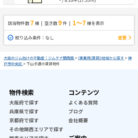
7
9
1～7
該当物件数
棟
空き数
件
棟を表示
絞り込み条件：
なし
変更
大阪のジム向けの不動産｜ジムテナ関西版
>
(事業用(賃貸))地域から探す
>
神
戸市中央区
>
下山手通の賃貸物件
物件検索
コンテンツ
大阪府で探す
よくある質問
兵庫県で探す
ブログ
京都府で探す
会社概要
その他関西エリアで探す