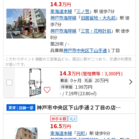
14.3
万円
東海道本線
「
三ノ宮
」駅 徒歩7分
神戸市海岸線
「
旧居留地・大丸前
」駅 徒
歩7分
神戸市海岸線
「
三宮・花時計前
」駅 徒歩
8分
築29年 / -
兵庫県
神戸市中央区
下山手通
１丁目
こだわりポイント満載の三宮薬品ビル。周辺に駅が二つあり、交通の利便性
が高いです。
14.3
万
円
(管理費等：3,300円 )
0ヶ月
20万円
敷金
礼金
1.99
万円
坪単価
- / 7.19坪(23.80㎡)
神戸市中央区下山手通２丁目の店舗一部
賃貸 | 店舗一部
仲手半額
礼0
16.5
万円
東海道本線
「
元町
」駅 徒歩9分