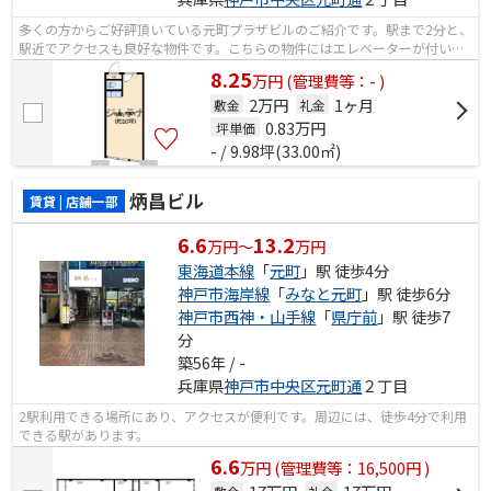
多くの方からご好評頂いている元町プラザビルのご紹介です。駅まで2分と、
駅近でアクセスも良好な物件です。こちらの物件にはエレベーターが付いて
います。2駅利用できる場所にあり、...
8.25
万
円
(管理費等：- )
2万円
1ヶ月
敷金
礼金
0.83
万円
坪単価
- / 9.98坪(33.00㎡)
炳昌ビル
賃貸 | 店舗一部
6.6
13.2
万円～
万円
東海道本線
「
元町
」駅 徒歩4分
神戸市海岸線
「
みなと元町
」駅 徒歩6分
神戸市西神・山手線
「
県庁前
」駅 徒歩7
分
築56年 / -
兵庫県
神戸市中央区
元町通
２丁目
2駅利用できる場所にあり、アクセスが便利です。周辺には、徒歩4分で利用
できる駅があります。
6.6
万
円
(管理費等：16,500円 )