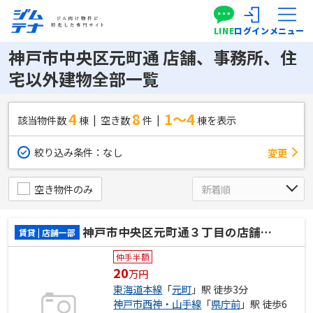
LINE
ログイン
メニュー
神戸市中央区元町通 店舗、事務所、住
宅以外建物全部一覧
4
8
1～4
該当物件数
棟
空き数
件
棟を表示
絞り込み条件：
なし
変更
空き物件のみ
神戸市中央区元町通３丁目の店舗一部
賃貸 | 店舗一部
仲手半額
20
万円
東海道本線
「
元町
」駅 徒歩3分
神戸市西神・山手線
「
県庁前
」駅 徒歩6