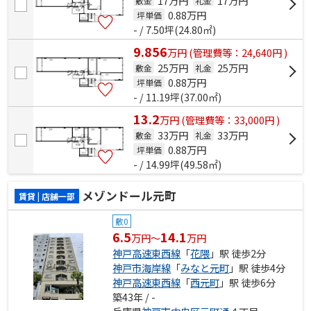
17万円
17万円
敷金
礼金
0.88
万円
坪単価
- / 7.50坪(24.80㎡)
9.856
万
円
(管理費等：24,640円 )
25万円
25万円
敷金
礼金
0.88
万円
坪単価
- / 11.19坪(37.00㎡)
13.2
万
円
(管理費等：33,000円 )
33万円
33万円
敷金
礼金
0.88
万円
坪単価
- / 14.99坪(49.58㎡)
メゾンドール元町
賃貸 | 店舗一部
敷0
6.5
14.1
万円～
万円
神戸高速東西線
「
花隈
」駅 徒歩2分
神戸市海岸線
「
みなと元町
」駅 徒歩4分
神戸高速東西線
「
西元町
」駅 徒歩6分
築43年 / -