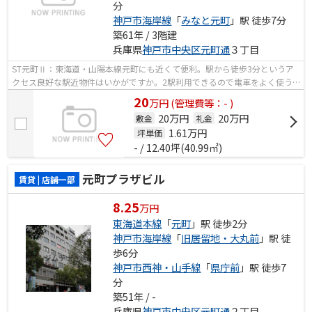
分
神戸市海岸線
「
みなと元町
」駅 徒歩7分
築61年 / 3階建
兵庫県
神戸市中央区
元町通
３丁目
ST元町Ⅱ：東海道・山陽本線元町にも近くて便利。駅から徒歩3分というア
クセス良好な駅近物件はいかがですか。2駅利用できるので電車をよく使う
方におすすめな物件です。
20
万
円
(管理費等：- )
20万円
20万円
敷金
礼金
1.61
万円
坪単価
- / 12.40坪(40.99㎡)
元町プラザビル
賃貸 | 店舗一部
8.25
万円
東海道本線
「
元町
」駅 徒歩2分
神戸市海岸線
「
旧居留地・大丸前
」駅 徒
歩6分
神戸市西神・山手線
「
県庁前
」駅 徒歩7
分
築51年 / -
兵庫県
神戸市中央区
元町通
２丁目