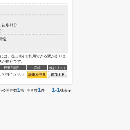
 徒歩11分
分
骨造
には、徒歩4分で利用できる駅がありま
スが便利です。
坪数/面積
詳細
検討リスト
5.97坪 / 52.80㎡
詳細を見る
追加する
1
1
1-1
当公開件数
棟 空き数
件
棟表示