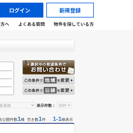
ログイン
新規登録
の方へ
よくある質問
物件を探している方
表示件数：
1
1
1-1
当公開件数
棟 空き数
件
棟表示