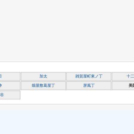
田
加太
雑賀屋町東ノ丁
十
神
畑屋敷葛屋丁
屏風丁
美
谷