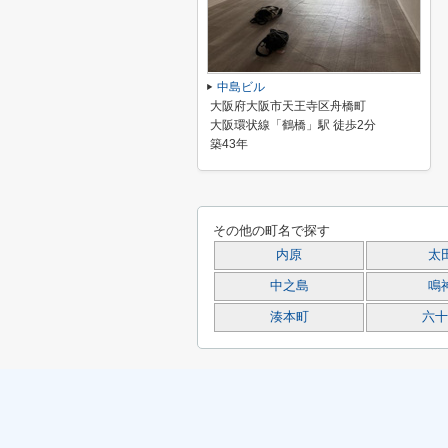
中島ビル
大阪府大阪市天王寺区舟橋町
大阪環状線「鶴橋」駅 徒歩2分
築43年
その他の町名で探す
内原
太
中之島
鳴
湊本町
六十