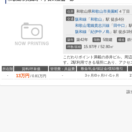
和歌山県
和歌山市
美園町
４丁目
住所
交通
阪和線
「
和歌山
」駅 徒歩4分
和歌山電鐵貴志川線
「
田中口
」駅
阪和線
「
紀伊中ノ島
」駅 徒歩18
築42年
5階建
鉄
築年
階数
構造
15.97坪 / 52.80㎡
坪数/面積
こだわりポイント満載の赤井ビル。周辺
す。2駅利用できる場所にあり、アクセ
敷金/礼金/保証金/償却/敷引
所在階
賃料/坪単価
管理費・共益費
13
万円
-
-
3ヶ月
/
0ヶ月
/
-
/
-
/
1ヶ月
1
/
0.81
万円
該