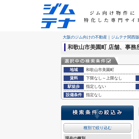
大阪のジム向けの不動産｜ジムテナ関西
和歌山市美園町 店舗、事務
地域
和歌山市美園町
賃料
下限なし～上限なし
駅徒歩
指定しない
設備条件
指定なし
種別で絞り込む
現在の種別