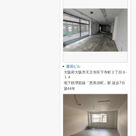
溝渕ビル
大阪府大阪市天王寺区下寺町２丁目６-
１４
地下鉄堺筋線「恵美須町」駅 徒歩7分
築44年