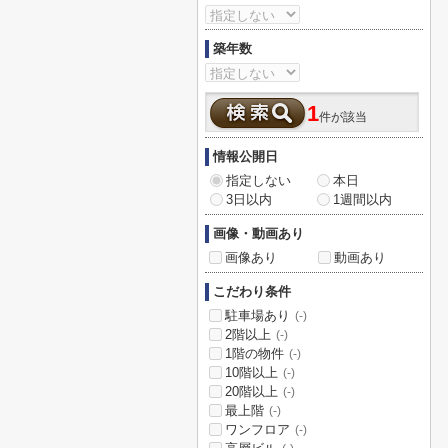
築年数
1
件が該当
情報公開日
指定しない
本日
3日以内
1週間以内
画像・動画あり
画像あり
動画あり
こだわり条件
駐車場あり
(-)
2階以上
(-)
1階の物件
(-)
10階以上
(-)
20階以上
(-)
最上階
(-)
ワンフロア
(-)