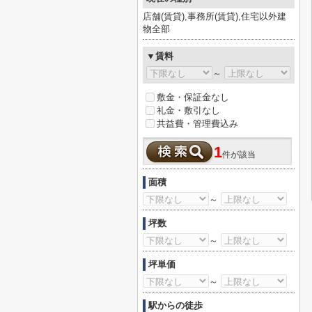
店舗(賃貸),事務所(賃貸),住宅以外建
物全部
▼賃料
～
敷金・保証金なし
礼金・敷引なし
共益費・管理費込み
1
件が該当
面積
～
坪数
～
坪単価
～
駅からの徒歩