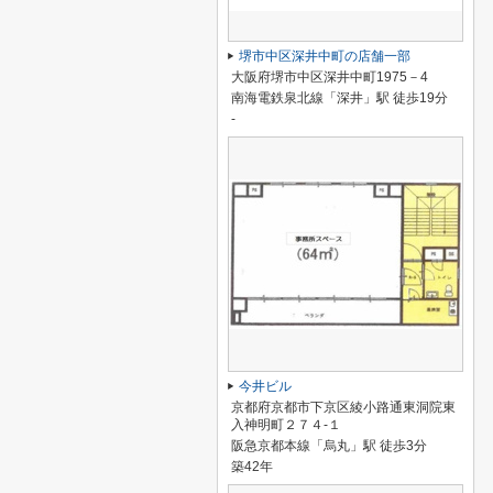
堺市中区深井中町の店舗一部
大阪府堺市中区深井中町1975－4
南海電鉄泉北線「深井」駅 徒歩19分
-
今井ビル
京都府京都市下京区綾小路通東洞院東
入神明町２７４-１
阪急京都本線「烏丸」駅 徒歩3分
築42年