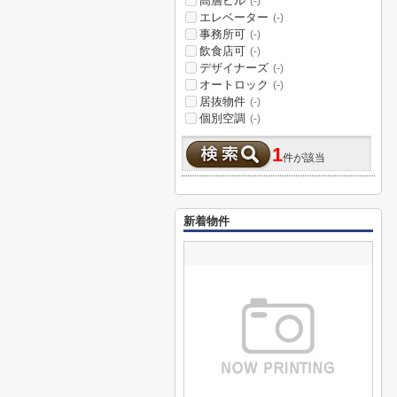
高層ビル
(-)
エレベーター
(-)
事務所可
(-)
飲食店可
(-)
デザイナーズ
(-)
オートロック
(-)
居抜物件
(-)
個別空調
(-)
1
件が該当
新着物件