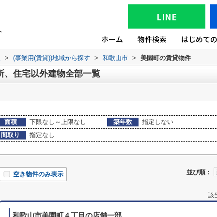
LINE
ホーム
物件検索
はじめて
版
>
(事業用(賃貸))地域から探す
>
和歌山市
>
美園町の賃貸物件
所、住宅以外建物全部一覧
面積
下限なし～上限なし
築年数
指定しない
間取り
指定なし
並び順：
空き物件のみ表示
該
和歌山市美園町４丁目の店舗一部