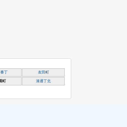
二番丁
友田町
園町
湊通丁北