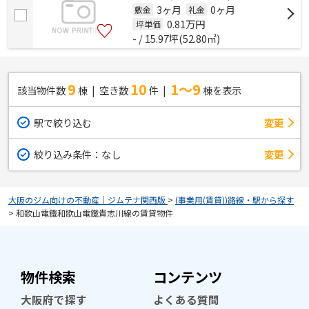
3ヶ月
0ヶ月
敷金
礼金
0.81
万円
坪単価
- / 15.97坪(52.80㎡)
9
10
1～9
該当物件数
棟
空き数
件
棟を表示
駅で絞り込む
変更
絞り込み条件：
なし
変更
大阪のジム向けの不動産｜ジムテナ関西版
>
(事業用(賃貸))路線・駅から探す
>
和歌山電鐵和歌山電鐵貴志川線の賃貸物件
物件検索
コンテンツ
大阪府で探す
よくある質問