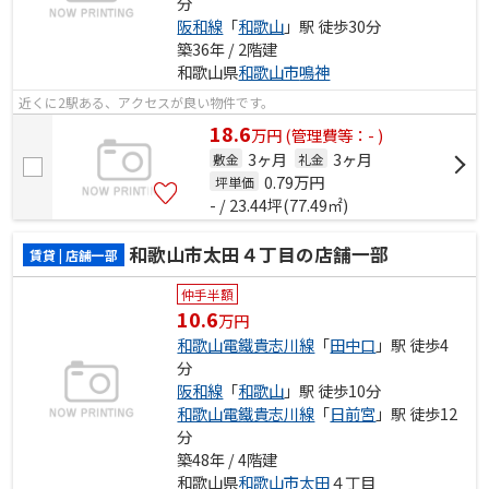
分
阪和線
「
和歌山
」駅 徒歩30分
築36年 / 2階建
和歌山県
和歌山市
鳴神
近くに2駅ある、アクセスが良い物件です。
18.6
万
円
(管理費等：- )
3ヶ月
3ヶ月
敷金
礼金
0.79
万円
坪単価
- / 23.44坪(77.49㎡)
和歌山市太田４丁目の店舗一部
賃貸 | 店舗一部
仲手半額
10.6
万円
和歌山電鐵貴志川線
「
田中口
」駅 徒歩4
分
阪和線
「
和歌山
」駅 徒歩10分
和歌山電鐵貴志川線
「
日前宮
」駅 徒歩12
分
築48年 / 4階建
和歌山県
和歌山市
太田
４丁目