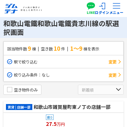
LINE
ログイン
メニュー
和歌山電鐵和歌山電鐵貴志川線の駅選
択画面
9
10
1～9
該当物件数
棟
空き数
件
棟を表示
駅で絞り込む
変更
絞り込み条件：
なし
変更
空き物件のみ
和歌山市雑賀屋町東ノ丁の店舗一部
賃貸 | 店舗一部
敷0
27.5
万円