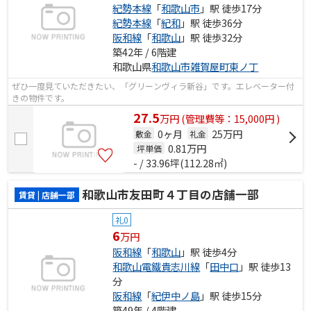
紀勢本線
「
和歌山市
」駅 徒歩17分
紀勢本線
「
紀和
」駅 徒歩36分
阪和線
「
和歌山
」駅 徒歩32分
築42年 / 6階建
和歌山県
和歌山市
雑賀屋町東ノ丁
ぜひ一度見ていただきたい、「グリーンヴィラ新谷」です。エレベーター付
きの物件です。
27.5
万
円
(管理費等：15,000円 )
0ヶ月
25万円
敷金
礼金
0.81
万円
坪単価
- / 33.96坪(112.28㎡)
和歌山市友田町４丁目の店舗一部
賃貸 | 店舗一部
礼0
6
万円
阪和線
「
和歌山
」駅 徒歩4分
和歌山電鐵貴志川線
「
田中口
」駅 徒歩13
分
阪和線
「
紀伊中ノ島
」駅 徒歩15分
築49年 / 4階建