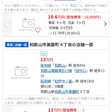
ぜひ一度見ていただきたい、「川端ビル」です。周辺には、徒歩4分で利用で
きる駅があります。周辺に駅が2つあるので電車での移動が便利です。
10.6
万
円
(管理費等：10,000円 )
6ヶ月
3ヶ月
敷金
礼金
0.9
万円
坪単価
- / 11.79坪(39.00㎡)
和歌山市美園町４丁目の店舗一部
賃貸 | 店舗一部
礼0
13
万円
阪和線
「
和歌山
」駅 徒歩4分
和歌山電鐵貴志川線
「
田中口
」駅 徒歩11
分
阪和線
「
紀伊中ノ島
」駅 徒歩18分
築42年 / 5階建
和歌山県
和歌山市
美園町
４丁目
こだわりポイント満載の赤井ビル。周辺には、徒歩4分で利用できる駅があ
ります。2駅利用できる場所にあり、アクセスが便利です。
13
万
円
(管理費等：- )