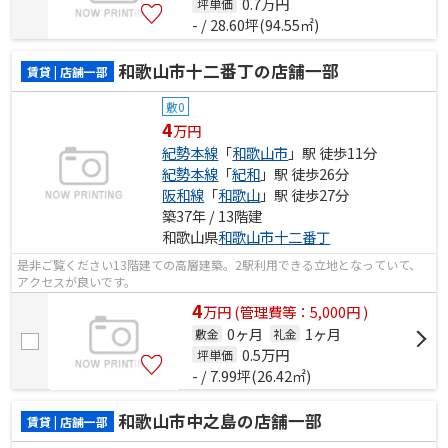
0.7
万円
坪単価
- / 28.60坪(94.55㎡)
和歌山市十二番丁の店舗一部
賃貸 | 店舗一部
敷0
4
万円
紀勢本線
「
和歌山市
」駅 徒歩11分
紀勢本線
「
紀和
」駅 徒歩26分
阪和線
「
和歌山
」駅 徒歩27分
築37年 / 13階建
和歌山県
和歌山市
十二番丁
是非ご覧ください13階建ての高層建築。2駅利用できる立地となっていて、
アクセスが良いです。
4
万
円
(管理費等：5,000円 )
0ヶ月
1ヶ月
敷金
礼金
0.5
万円
坪単価
- / 7.99坪(26.42㎡)
和歌山市中之島の店舗一部
賃貸 | 店舗一部