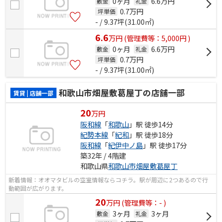
0ヶ月
6.6万円
敷金
礼金
0.7
万円
坪単価
- / 9.37坪(31.00㎡)
6.6
万
円
(管理費等：5,000円 )
0ヶ月
6.6万円
敷金
礼金
0.7
万円
坪単価
- / 9.37坪(31.00㎡)
和歌山市畑屋敷葛屋丁の店舗一部
賃貸 | 店舗一部
20
万円
阪和線
「
和歌山
」駅 徒歩14分
紀勢本線
「
紀和
」駅 徒歩18分
阪和線
「
紀伊中ノ島
」駅 徒歩17分
築32年 / 4階建
和歌山県
和歌山市
畑屋敷葛屋丁
新着情報：オオマタビルの空室情報ならコチラ。駅が周辺に2つあるので行
動範囲が広がります。
20
万
円
(管理費等：- )
3ヶ月
3ヶ月
敷金
礼金