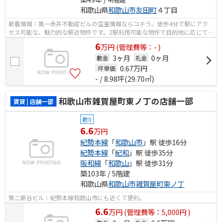
和歌山県
和歌山市
友田町
４丁目
新着情報：第一赤井不動産ビルの空室情報ならコチラ。徒歩4分で駅にアク
セス可能な、魅力的な駅近物件です。2駅利用可能な物件で目的地に応じて路
線を選ぶことができます。
6
万
円
(管理費等：- )
3ヶ月
0ヶ月
敷金
礼金
0.67
万円
坪単価
- / 8.98坪(29.70㎡)
和歌山市雑賀屋町東ノ丁の店舗一部
賃貸 | 店舗一部
敷0
6.6
万円
紀勢本線
「
和歌山市
」駅 徒歩16分
紀勢本線
「
紀和
」駅 徒歩35分
阪和線
「
和歌山
」駅 徒歩31分
築103年 / 5階建
和歌山県
和歌山市
雑賀屋町東ノ丁
第二新谷ビル：紀勢本線和歌山市にも近くて便利。
6.6
万
円
(管理費等：5,000円 )