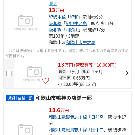
敷0
13
万円
紀勢本線
「
紀和
」駅 徒歩9分
阪和線
「
紀伊中ノ島
」駅 徒歩11分
阪和線
「
和歌山
」駅 徒歩17分
築103年 / 3階建
和歌山県
和歌山市
中之島
こちらは徒歩9分に立地する物件です。周辺に駅が2つあるので電車での移動
が便利です。
13
万
円
(管理費等：10,000円 )
0ヶ月
1ヶ月
敷金
礼金
0.65
万円
坪単価
- / 20.00坪(66.12㎡)
和歌山市鳴神の店舗一部
賃貸 | 店舗一部
18.6
万円
和歌山電鐵貴志川線
「
日前宮
」駅 徒歩17
分
和歌山電鐵貴志川線
「
田中口
」駅 徒歩26