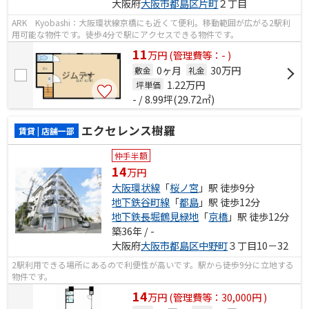
大阪府
大阪市都島区
片町
２丁目
ARK Kyobashi：大阪環状線京橋にも近くて便利。移動範囲が広がる2駅利
用可能な物件です。徒歩4分で駅にアクセスできる物件です。
11
万
円
(管理費等：- )
0ヶ月
30万円
敷金
礼金
1.22
万円
坪単価
- / 8.99坪(29.72㎡)
エクセレンス樹羅
賃貸 | 店舗一部
仲手半額
14
万円
大阪環状線
「
桜ノ宮
」駅 徒歩9分
地下鉄谷町線
「
都島
」駅 徒歩12分
地下鉄長堀鶴見緑地
「
京橋
」駅 徒歩12分
築36年 / -
大阪府
大阪市都島区
中野町
３丁目10－32
2駅利用できる場所にあるので利便性が高いです。駅から徒歩9分に立地する
物件です。
14
万
円
(管理費等：30,000円 )