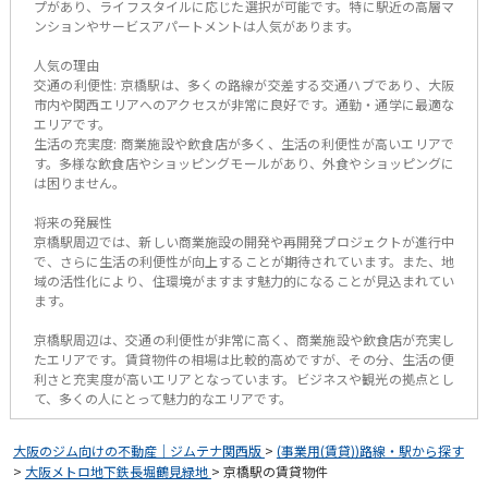
プがあり、ライフスタイルに応じた選択が可能です。特に駅近の高層マ
ンションやサービスアパートメントは人気があります。
人気の理由
交通の利便性: 京橋駅は、多くの路線が交差する交通ハブであり、大阪
市内や関西エリアへのアクセスが非常に良好です。通勤・通学に最適な
エリアです。
生活の充実度: 商業施設や飲食店が多く、生活の利便性が高いエリアで
す。多様な飲食店やショッピングモールがあり、外食やショッピングに
は困りません。
将来の発展性
京橋駅周辺では、新しい商業施設の開発や再開発プロジェクトが進行中
で、さらに生活の利便性が向上することが期待されています。また、地
域の活性化により、住環境がますます魅力的になることが見込まれてい
ます。
京橋駅周辺は、交通の利便性が非常に高く、商業施設や飲食店が充実し
たエリアです。賃貸物件の相場は比較的高めですが、その分、生活の便
利さと充実度が高いエリアとなっています。ビジネスや観光の拠点とし
て、多くの人にとって魅力的なエリアです。
大阪のジム向けの不動産｜ジムテナ関西版
>
(事業用(賃貸))路線・駅から探す
>
大阪メトロ地下鉄長堀鶴見緑地
>
京橋駅の賃貸物件