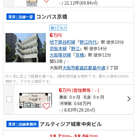
- / 21.12坪(69.84㎡)
コンパス京橋
賃貸 | 店舗一部
敷0
礼0
6
万円
地下鉄谷町線
「
野江内代
」駅 徒歩10分
京阪本線
「
野江
」駅 徒歩14分
大阪環状線
「
京橋
」駅 徒歩12分
築53年 / -
大阪府
大阪市都島区
都島中通
３丁目
行く先に応じて経路を選べる、2駅利用可能な物件です。駅から徒歩10分の
物件で、アクセス良好です。
6
万
円
(管理費等：- )
0ヶ月
0ヶ月
敷金
礼金
0.68
万円
坪単価
- / 8.83坪(29.20㎡)
アルティジア城東中央ビル
賃貸 | 店舗事務所
18.7
38.06
万円～
万円