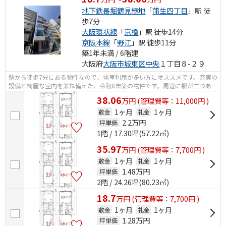
地下鉄長堀鶴見緑地
「
蒲生四丁目
」駅 徒
歩7分
大阪環状線
「
京橋
」駅 徒歩14分
京阪本線
「
野江
」駅 徒歩11分
築1年未満 / 6階建
大阪府
大阪市城東区
中央
１丁目８-２９
駅から徒歩7分にある物件なので、電車利用が多い方にオススメです。充実の
設備と綺麗な室内を兼ね備えた、令和8年築の物件です。周辺に駅が二つあ
り、交通の利便性が高いです。
38.06
万
円
(管理費等：11,000円 )
1ヶ月
1ヶ月
敷金
礼金
2.2
万円
坪単価
1階 / 17.30坪(57.22㎡)
35.97
万
円
(管理費等：7,700円 )
1ヶ月
1ヶ月
敷金
礼金
1.48
万円
坪単価
2階 / 24.26坪(80.23㎡)
18.7
万
円
(管理費等：7,700円 )
1ヶ月
1ヶ月
敷金
礼金
1.28
万円
坪単価