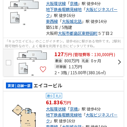
大阪環状線
「
京橋
」駅 徒歩4分
地下鉄長堀鶴見緑地
「
大阪ビジネスパー
ク
」駅 徒歩16分
東西線
「
大阪城北詰
」駅 徒歩14分
築51年 / 5階建
大阪府
大阪市都島区
東野田町
５丁目２
「キョウエイビル」のここがイチオシ。徒歩4分に駅がある物件です。2駅利
用可物件なので、よく電車を利用する方にピッタリですね。
127
万
円
(管理費等：130,000円 )
800万円
0ヶ月
敷金
礼金
1.1
万円
坪単価
2・3階 / 115.00坪(380.16㎡)
エイコービル
賃貸 | 店舗一部
敷0
礼0
61.836
万円
大阪環状線
「
京橋
」駅 徒歩4分
地下鉄長堀鶴見緑地
「
大阪ビジネスパー
ク
」駅 徒歩16分
東西線
「
大阪城北詰
」駅 徒歩14分