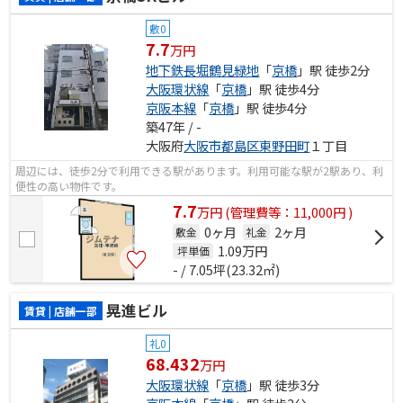
敷0
7.7
万円
地下鉄長堀鶴見緑地
「
京橋
」駅 徒歩2分
大阪環状線
「
京橋
」駅 徒歩4分
京阪本線
「
京橋
」駅 徒歩4分
築47年 / -
大阪府
大阪市都島区
東野田町
１丁目
周辺には、徒歩2分で利用できる駅があります。利用可能な駅が2駅あり、利
便性の高い物件です。
7.7
万
円
(管理費等：11,000円 )
0ヶ月
2ヶ月
敷金
礼金
1.09
万円
坪単価
- / 7.05坪(23.32㎡)
晃進ビル
賃貸 | 店舗一部
礼0
68.432
万円
大阪環状線
「
京橋
」駅 徒歩3分