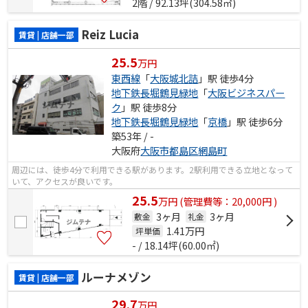
2階 / 92.13坪(304.58㎡)
Reiz Lucia
賃貸 | 店舗一部
25.5
万円
東西線
「
大阪城北詰
」駅 徒歩4分
地下鉄長堀鶴見緑地
「
大阪ビジネスパー
ク
」駅 徒歩8分
地下鉄長堀鶴見緑地
「
京橋
」駅 徒歩6分
築53年 / -
大阪府
大阪市都島区
網島町
周辺には、徒歩4分で利用できる駅があります。2駅利用できる立地となって
いて、アクセスが良いです。
25.5
万
円
(管理費等：20,000円 )
3ヶ月
3ヶ月
敷金
礼金
1.41
万円
坪単価
- / 18.14坪(60.00㎡)
ルーナメゾン
賃貸 | 店舗一部
29.7
万円