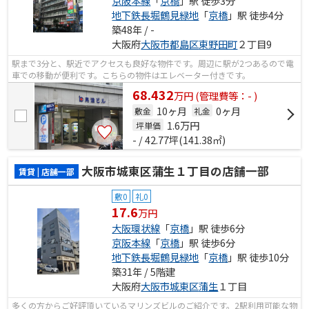
京阪本線
「
京橋
」駅 徒歩3分
地下鉄長堀鶴見緑地
「
京橋
」駅 徒歩4分
築48年 / -
大阪府
大阪市都島区
東野田町
２丁目9
駅まで3分と、駅近でアクセスも良好な物件です。周辺に駅が2つあるので電
車での移動が便利です。こちらの物件はエレベーター付きです。
68.432
万
円
(管理費等：- )
10ヶ月
0ヶ月
敷金
礼金
1.6
万円
坪単価
- / 42.77坪(141.38㎡)
大阪市城東区蒲生１丁目の店舗一部
賃貸 | 店舗一部
敷0
礼0
17.6
万円
大阪環状線
「
京橋
」駅 徒歩6分
京阪本線
「
京橋
」駅 徒歩6分
地下鉄長堀鶴見緑地
「
京橋
」駅 徒歩10分
築31年 / 5階建
大阪府
大阪市城東区
蒲生
１丁目
多くの方からご好評頂いているマリンズビルのご紹介です。2駅利用可能な物