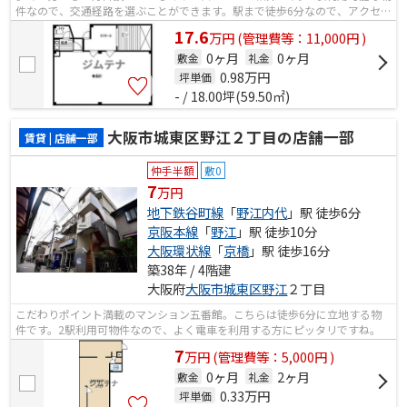
件なので、交通経路を選ぶことができます。駅まで徒歩6分なので、アクセス
の良い物件です。
17.6
万
円
(管理費等：11,000円 )
0ヶ月
0ヶ月
敷金
礼金
0.98
万円
坪単価
- / 18.00坪(59.50㎡)
大阪市城東区野江２丁目の店舗一部
賃貸 | 店舗一部
仲手半額
敷0
7
万円
地下鉄谷町線
「
野江内代
」駅 徒歩6分
京阪本線
「
野江
」駅 徒歩10分
大阪環状線
「
京橋
」駅 徒歩16分
築38年 / 4階建
大阪府
大阪市城東区
野江
２丁目
こだわりポイント満載のマンション五番館。こちらは徒歩6分に立地する物
件です。2駅利用可物件なので、よく電車を利用する方にピッタリですね。
7
万
円
(管理費等：5,000円 )
0ヶ月
2ヶ月
敷金
礼金
0.33
万円
坪単価