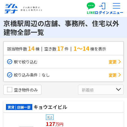
LINE
ログイン
メニュー
京橋駅周辺の店舗、事務所、住宅以外
建物全部一覧
14
17
1～14
該当物件数
棟
空き数
件
棟を表示
駅で絞り込む
変更
絞り込み条件：
なし
変更
空き物件のみ
キョウエイビル
賃貸 | 店舗一部
礼0
127
万円