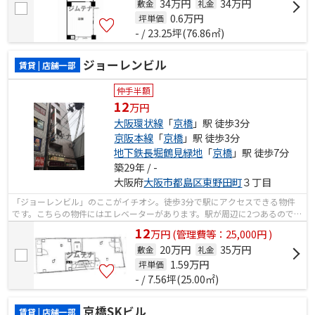
34万円
34万円
敷金
礼金
0.6
万円
坪単価
- / 23.25坪(76.86㎡)
ジョーレンビル
賃貸 | 店舗一部
仲手半額
12
万円
大阪環状線
「
京橋
」駅 徒歩3分
京阪本線
「
京橋
」駅 徒歩3分
地下鉄長堀鶴見緑地
「
京橋
」駅 徒歩7分
築29年 / -
大阪府
大阪市都島区
東野田町
３丁目
「ジョーレンビル」のここがイチオシ。徒歩3分で駅にアクセスできる物件
です。こちらの物件にはエレベーターがあります。駅が周辺に2つあるので行
動範囲が広がります。
12
万
円
(管理費等：25,000円 )
20万円
35万円
敷金
礼金
1.59
万円
坪単価
- / 7.56坪(25.00㎡)
京橋SKビル
賃貸 | 店舗一部