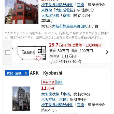
地下鉄長堀鶴見緑地
「
京橋
」駅 徒歩3分
東西線
「
大阪城北詰
」駅 徒歩6分
大阪環状線
「
京橋
」駅 徒歩7分
築6年 / -
大阪府
大阪市都島区
東野田町
１丁目
こだわりポイント満載のルーナメゾン。徒歩3分で駅にアクセスできる物件で
す。築4年の物件です。周辺に駅が2つあるので電車での移動が便利です。
29.7
万
円
(管理費等：10,000円 )
50万円
100万円
敷金
礼金
1.11
万円
坪単価
- / 26.74坪(88.40㎡)
ARK Kyobashi
賃貸 | 店舗一部
仲手半額
敷0
11
万円
大阪環状線
「
京橋
」駅 徒歩4分
京阪本線
「
京橋
」駅 徒歩4分
地下鉄長堀鶴見緑地
「
京橋
」駅 徒歩4分
築45年 / -