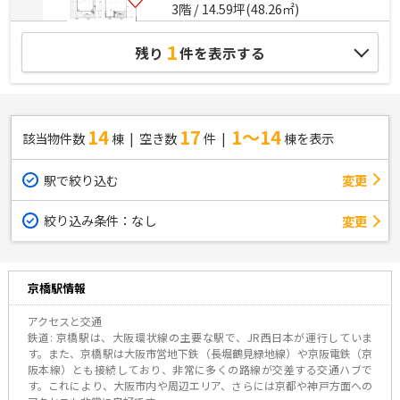
3階 / 14.59坪(48.26㎡)
1
残り
件を表示する
14
17
1～14
該当物件数
棟
空き数
件
棟を表示
駅で絞り込む
変更
絞り込み条件：
なし
変更
京橋駅情報
アクセスと交通
鉄道: 京橋駅は、大阪環状線の主要な駅で、JR西日本が運行していま
す。また、京橋駅は大阪市営地下鉄（長堀鶴見緑地線）や京阪電鉄（京
阪本線）とも接続しており、非常に多くの路線が交差する交通ハブで
す。これにより、大阪市内や周辺エリア、さらには京都や神戸方面への