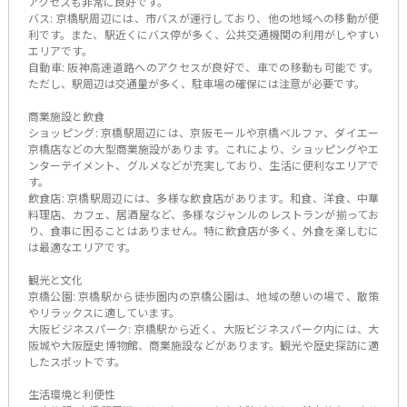
アクセスも非常に良好です。
バス: 京橋駅周辺には、市バスが運行しており、他の地域への移動が便
利です。また、駅近くにバス停が多く、公共交通機関の利用がしやすい
エリアです。
自動車: 阪神高速道路へのアクセスが良好で、車での移動も可能です。
ただし、駅周辺は交通量が多く、駐車場の確保には注意が必要です。
商業施設と飲食
ショッピング: 京橋駅周辺には、京阪モールや京橋ベルファ、ダイエー
京橋店などの大型商業施設があります。これにより、ショッピングやエ
ンターテイメント、グルメなどが充実しており、生活に便利なエリアで
す。
飲食店: 京橋駅周辺には、多様な飲食店があります。和食、洋食、中華
料理店、カフェ、居酒屋など、多様なジャンルのレストランが揃ってお
り、食事に困ることはありません。特に飲食店が多く、外食を楽しむに
は最適なエリアです。
観光と文化
京橋公園: 京橋駅から徒歩圏内の京橋公園は、地域の憩いの場で、散策
やリラックスに適しています。
大阪ビジネスパーク: 京橋駅から近く、大阪ビジネスパーク内には、大
阪城や大阪歴史博物館、商業施設などがあります。観光や歴史探訪に適
したスポットです。
生活環境と利便性