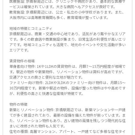
医療施設: 京橋駅周辺には、クリニックや病院があり、基本的な医療サ
ービスは確保されています。大きな病院へもアクセスが良好です。
教育施設: 京橋駅周辺には、公立・私立の小中学校があります。また、
大阪市内には高等教育機関も多く、教育環境が整っています。
地域の特徴とコミュニティ
京橋駅周辺は、商業・交通の中心地であり、活気があり賑やかなエリア
です。多くの飲食店や商業施設が集まり、日常生活の利便性が高いエリ
アです。地域コミュニティも活発で、地元のイベントや文化活動が多い
エリアです。
賃貸物件の相場
単身者向け物件: 1Kや1LDKの賃貸物件は、月額7〜15万円程度が相場で
す。駅近の物件や新築物件、リノベーション物件は賃料が高めですが、
交通アクセスの良さと便利な立地が魅力です。
ファミリー向け物件: 2LDKや3LDKのファミリー向け物件は、月額15〜
30万円程度です。新築や駅近の物件、設備が整った物件はやや高めです
が、利便性の高さと快適な住環境が特徴です。
物件の特徴
新築とリノベーション物件: 京橋駅周辺では、新築マンションや一戸建
てが多く建設されており、最新の設備を備えた物件が揃っています。ま
た、リノベーション物件もあり、古い建物の風情を残しつつ現代的な住
まいに改修された物件も人気です。
住宅の種類: 高層マンション、アパート、一戸建てなど多様な住宅タイ