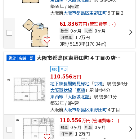
築59年 / 6階建
大阪府
大阪市都島区
東野田町
５丁目２
61.836
万
円
(管理費等：- )
0ヶ月
0ヶ月
敷金
礼金
1.2
万円
坪単価
3階 / 51.53坪(170.34㎡)
大阪市都島区東野田町４丁目の店舗一部
賃貸 | 店舗一部
敷0
礼0
110.556
万円
地下鉄長堀鶴見緑地
「
京橋
」駅 徒歩3分
大阪環状線
「
京橋
」駅 徒歩4分
東西線
「
大阪城北詰
」駅 徒歩11分
築53年 / 8階建
大阪府
大阪市都島区
東野田町
４丁目
110.556
万
円
(管理費等：- )
0ヶ月
0ヶ月
敷金
礼金
1.2
万円
坪単価