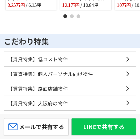
8.25
万
円
/ 6.15坪
12.1
万
円
/ 10.84坪
10
万
円
/ 1
こだわり特集
【賃貸特集】低コスト物件
【賃貸特集】個人パーソナル向け物件
【賃貸特集】路面店舗物件
【賃貸特集】大阪府の物件
メールで共有する
LINEで共有する