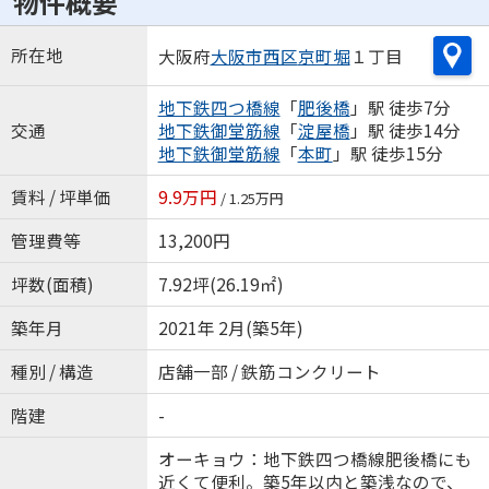
物件概要
所在地
大阪府
大阪市西区
京町堀
１丁目
地下鉄四つ橋線
「
肥後橋
」駅 徒歩7分
交通
地下鉄御堂筋線
「
淀屋橋
」駅 徒歩14分
地下鉄御堂筋線
「
本町
」駅 徒歩15分
賃料 / 坪単価
9.9万円
/ 1.25万円
管理費等
13,200円
坪数(面積)
7.92坪(26.19㎡)
築年月
2021年 2月(築5年)
種別 / 構造
店舗一部 / 鉄筋コンクリート
階建
-
オーキョウ：地下鉄四つ橋線肥後橋にも
近くて便利。築5年以内と築浅なので、