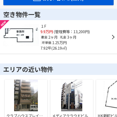
空き物件一覧
１F
9.9万円
(管理費等：13,200円)
2ヶ月
3ヶ月
敷金
礼金
1.25万円
坪単価
7.92坪(26.19㎡)
エリアの近い物件
クラブハウスブレイン南堀江
メディアクラウドビル
HK新町ビ